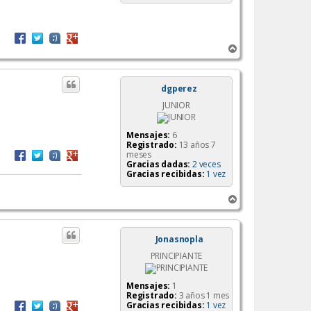
A
r
r
i
dgperez
b
JUNIOR
a
Mensajes:
6
Registrado:
13 años 7
meses
Gracias dadas:
2 veces
Gracias recibidas:
1 vez
A
r
r
i
Jonasnopla
b
PRINCIPIANTE
a
Mensajes:
1
Registrado:
3 años 1 mes
Gracias recibidas:
1 vez