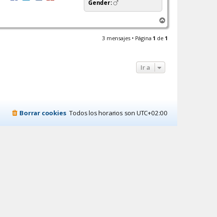
Gender:
A
r
r
3 mensajes • Página
1
de
1
i
b
a
Ir a
Borrar cookies
Todos los horarios son
UTC+02:00