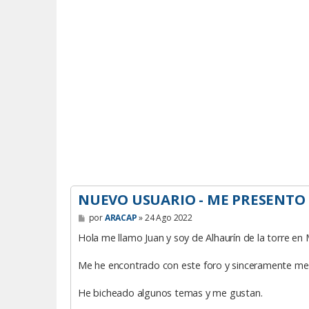
NUEVO USUARIO - ME PRESENTO
M
por
ARACAP
»
24 Ago 2022
e
n
Hola me llamo Juan y soy de Alhaurín de la torre en
s
a
Me he encontrado con este foro y sinceramente me h
j
e
He bicheado algunos temas y me gustan.