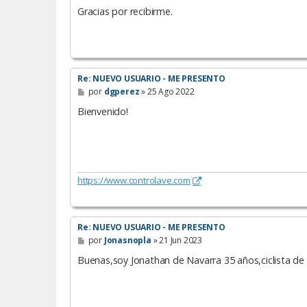
Gracias por recibirme.
Re: NUEVO USUARIO - ME PRESENTO
M
por
dgperez
»
25 Ago 2022
e
n
Bienvenido!
s
a
j
e
https://www.controlave.com
Re: NUEVO USUARIO - ME PRESENTO
M
por
Jonasnopla
»
21 Jun 2023
e
n
Buenas,soy Jonathan de Navarra 35 años,ciclista d
s
a
j
e