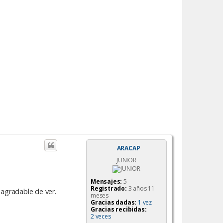
ARACAP
JUNIOR
Mensajes:
5
Registrado:
3 años 11
 agradable de ver.
meses
Gracias dadas:
1 vez
Gracias recibidas:
2 veces