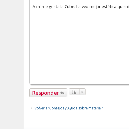
a
A mí me gusta la Cube. La veo mejor estética que ni
j
e
Responder
Volver a “Consejos y Ayuda sobre material”