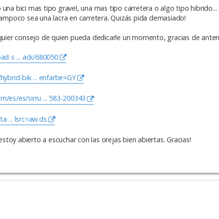
una bici mas tipo gravel, una mas tipo carretera o algo tipo hibrido..
 tampoco sea una lacra en carretera. Quizás pida demasiado!
uier consejo de quien pueda dedicarle un momento, gracias de ante
d-s ... ack/680050
ybrid-bik ... enfarbe=GY
m/es/es/sirru ... 583-200343
a ... lsrc=aw.ds
toy abierto a escuchar con las orejas bien abiertas. Gracias!