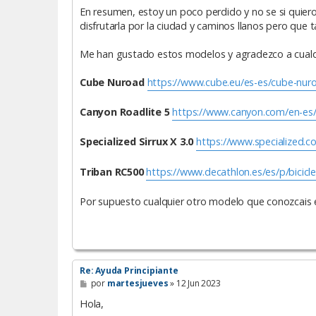
En resumen, estoy un poco perdido y no se si quiero 
disfrutarla por la ciudad y caminos llanos pero que
Me han gustado estos modelos y agradezco a cualq
Cube Nuroad
https://www.cube.eu/es-es/cube-nuroa
Canyon Roadlite 5
https://www.canyon.com/en-es/h
Specialized Sirrux X 3.0
https://www.specialized.co
Triban RC500
https://www.decathlon.es/es/p/biciclet
Por supuesto cualquier otro modelo que conozcais es
Re: Ayuda Principiante
M
por
martesjueves
»
12 Jun 2023
e
n
Hola,
s