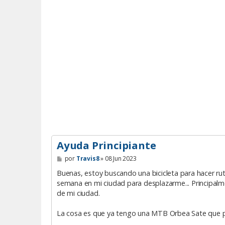
Ayuda Principiante
M
por
Travis8
»
08 Jun 2023
e
n
Buenas, estoy buscando una bicicleta para hacer r
s
semana en mi ciudad para desplazarme... Principalment
a
de mi ciudad.
j
e
La cosa es que ya tengo una MTB Orbea Sate que pod