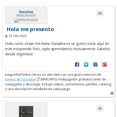
Natalina
PRINCIPIANTE
Hola me presento
M
01 Feb 2023
e
n
Hola como estan me llamo Natalina es un gusto estar aquí en
s
este estupendo foro, ojala aprendamos mutuamente. Saludos
a
desde Argentina.
j
e
JuegosRolOnline.net es un sitio web con una gran colección de
juegos de rol online
(MMORPG) multijugador gratuitos tanto de
navegador y descarga. Incluye videos, comentarios, perfiles, ranking
y una descripción detallada de cada juego.
A
r
r
i
b
a