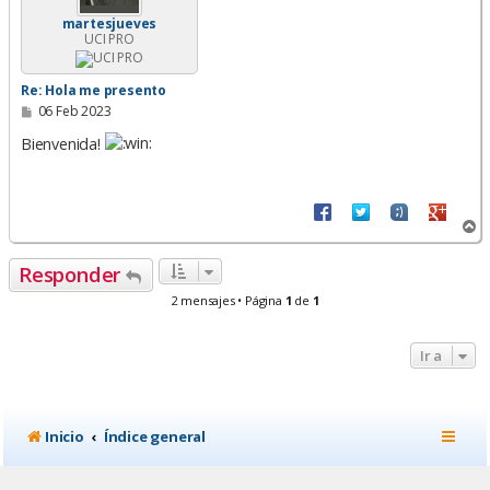
martesjueves
UCI PRO
Re: Hola me presento
M
06 Feb 2023
e
n
Bienvenida!
s
a
j
e
A
r
r
Responder
i
b
2 mensajes • Página
1
de
1
a
Ir a
Inicio
Índice general