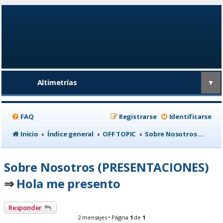
Altimetrías
▼
FAQ
Registrarse
Identificarse
Inicio
Índice general
OFF TOPIC
Sobre Nosotros (PRESENTACIONES)
Sobre Nosotros (PRESENTACIONES)
Hola me presento
⇒
Responder
2 mensajes • Página
1
de
1