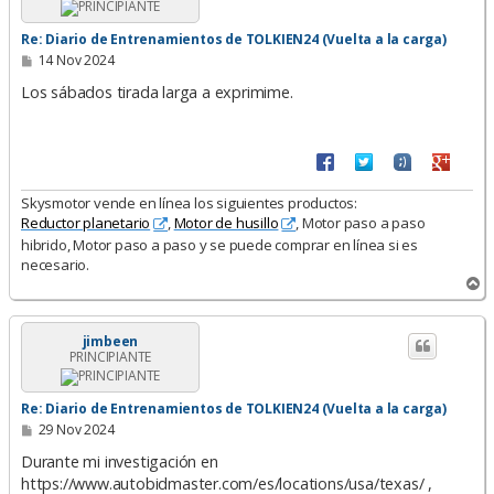
a
Re: Diario de Entrenamientos de TOLKIEN24 (Vuelta a la carga)
M
14 Nov 2024
e
n
Los sábados tirada larga a exprimime.
s
a
j
e
Skysmotor vende en línea los siguientes productos:
Reductor planetario
,
Motor de husillo
, Motor paso a paso
hibrido, Motor paso a paso y se puede comprar en línea si es
necesario.
A
r
r
i
jimbeen
PRINCIPIANTE
b
a
Re: Diario de Entrenamientos de TOLKIEN24 (Vuelta a la carga)
M
29 Nov 2024
e
n
Durante mi investigación en
s
https://www.autobidmaster.com/es/locations/usa/texas/ ,
a