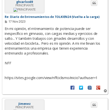
i
ghcarlos69
PRINCIPIANTE
b
a
Re: Diario de Entrenamientos de TOLKIEN24 (Vuelta a la carga)
M
17 Nov 2023
e
n
En mi opinión, el rntrenamiento de potencia puede ser
s
inespecífico en gimnasio, con cargas medias y ejercicios de
a
salto... Y también trabajos con grnades desarrollos y con
j
e
velocidad en bicicleta... Pero es mi opinión. A mi me llevan los
entrenamientos una empresa que tienen experiencia
entrenando a profesionales.
NFF
https://sites.google.com/view/nffciclismo/inicio?authuser=1
A
r
r
i
Jimenez
PRINCIPIANTE
b