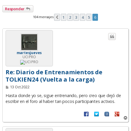
Responder
104 mensajes
1
2
3
4
5
6
Anterior
martesjueves
UCI PRO
Re: Diario de Entrenamientos de
TOLKIEN24 (Vuelta a la carga)
M
13 Oct 2022
e
n
Hasta donde yo se, sigue entrenando, pero creo que dejó de
s
escribir en el foro al haber tan pocos participantes activos.
a
j
e
A
r
r