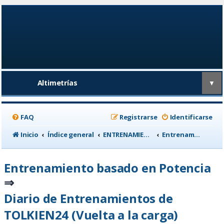
Altimetrías
▼
FAQ
Registrarse
Identificarse
Inicio
Índice general
ENTRENAMIENTO, medicina deportiva y nutrición
Entrenamiento basado en Potencia
Entrenamiento basado en Potencia
⇒
Diario de Entrenamientos de
TOLKIEN24 (Vuelta a la carga)