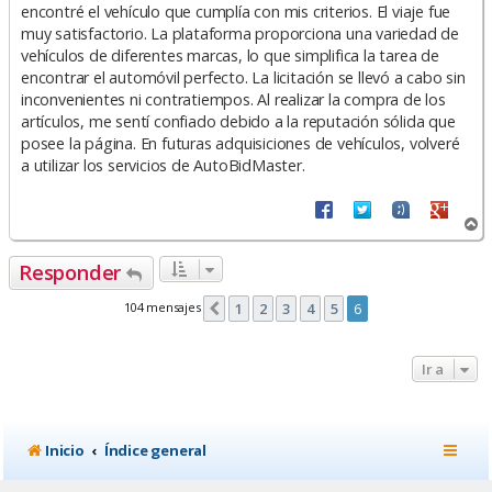
encontré el vehículo que cumplía con mis criterios. El viaje fue
j
e
muy satisfactorio. La plataforma proporciona una variedad de
vehículos de diferentes marcas, lo que simplifica la tarea de
encontrar el automóvil perfecto. La licitación se llevó a cabo sin
inconvenientes ni contratiempos. Al realizar la compra de los
artículos, me sentí confiado debido a la reputación sólida que
posee la página. En futuras adquisiciones de vehículos, volveré
a utilizar los servicios de AutoBidMaster.
A
r
r
Responder
i
b
104 mensajes
1
2
3
4
5
6
Anterior
a
Ir a
Inicio
Índice general