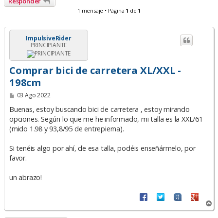
Responder
1 mensaje • Página
1
de
1
ImpulsiveRider
PRINCIPIANTE
Comprar bici de carretera XL/XXL -
198cm
M
03 Ago 2022
e
n
Buenas, estoy buscando bici de carretera , estoy mirando
s
opciones. Según lo que me he informado, mi talla es la XXL/61
a
(mido 1.98 y 93,8/95 de entrepierna).
j
e
Si tenéis algo por ahí, de esa talla, podéis enseñármelo, por
favor.
un abrazo!
A
r