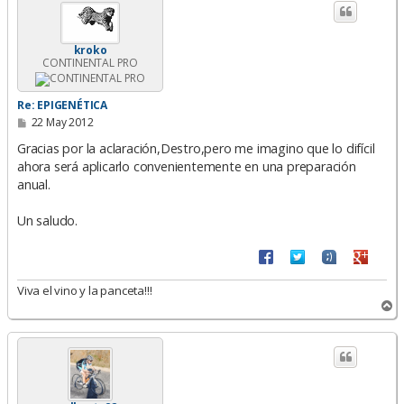
i
b
a
kroko
CONTINENTAL PRO
Re: EPIGENÉTICA
M
22 May 2012
e
n
Gracias por la aclaración,Destro,pero me imagino que lo difícil
s
ahora será aplicarlo convenientemente en una preparación
a
anual.
j
e
Un saludo.
Viva el vino y la panceta!!!
A
r
r
i
b
a