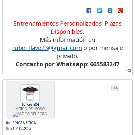
Entrenamientos Personalizados. Plazas
Disponibles.
Más información en
rubenllave23@gmail.com
o por mensaje
privado.
Contacto por Whatsapp: 665583247
A
r
r
i
b
a
tolkien24
MITICO DEL FORO
Re: EPIGENÉTICA
M
21 May 2012
e