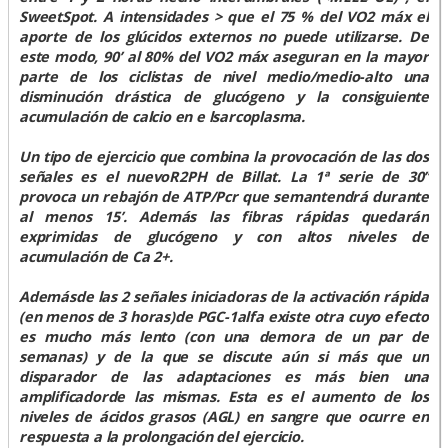
SweetSpot. A intensidades > que el 75 % del VO2 máx el
aporte de los glúcidos externos no puede utilizarse. De
este modo, 90’ al 80% del VO2 máx aseguran en la mayor
parte de los ciclistas de nivel medio/medio-alto una
disminución drástica de glucógeno y la consiguiente
acumulación de calcio en e lsarcoplasma.
Un tipo de ejercicio que combina la provocación de las dos
señales es el nuevoR2PH de Billat. La 1ª serie de 30’’
provoca un rebajón de ATP/Pcr que semantendrá durante
al menos 15’. Además las fibras rápidas quedarán
exprimidas de glucógeno y con altos niveles de
acumulación de Ca 2+.
Ademásde las 2 señales iniciadoras de la activación rápida
(en menos de 3 horas)de PGC-1alfa existe otra cuyo efecto
es mucho más lento (con una demora de un par de
semanas) y de la que se discute aún si más que un
disparador de las adaptaciones es más bien una
amplificadorde las mismas. Esta es el aumento de los
niveles de ácidos grasos (AGL) en sangre que ocurre en
respuesta a la prolongación del ejercicio.