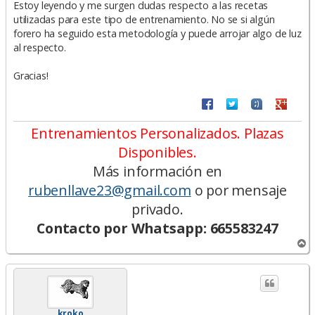
n
Estoy leyendo y me surgen dudas respecto a las recetas
s
utilizadas para este tipo de entrenamiento. No se si algún
a
forero ha seguido esta metodología y puede arrojar algo de luz
j
e
al respecto.
Gracias!
Entrenamientos Personalizados. Plazas
Disponibles.
Más información en
rubenllave23@gmail.com
o por mensaje
privado.
Contacto por Whatsapp: 665583247
A
r
r
i
b
a
kroko