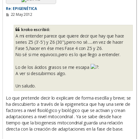
Re: EPIGENÉTICA
M
22 May 2012
e
n
s
kroko escribió:
a
A mi entender parece que quiere decir que hay que hace
j
e
series Z5 (3'-5') y Z6 (30"),pero no sé......en vez de hacer
Fase 5,hacer en ése mes Fase 4 con Z5 y Z6.
No sé si me equivoco,pero es lo que llego a entender.
Lo de los ácidos grasos se me escapa
A ver si descubirmos algo.
Un saludo.
Lo que pretende decir lo explicare de forma esecilla y breve; se
ha descubierto a través de la epigenetica que hay una serie de
factores a nivel fisiológico y biológico que se activan y crean
adaptaciones a nivel mitocondrial . Ya se sabe desde hace
tiempo que la biogenesis mitocondrial guarda una relación
directa con la creación de adaptaciones en la fase de base.