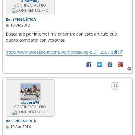
alberto82
CONTINENTAL PRO
Re: EPIGENÉTICA
M
10 Dic 2012
e
n
Buscando por internet me encontre con este articulo que
s
quiero compartir con vosotros.
a
j
e
http://www.8weeksout.com/wordpress/wp-c ... l+2007.pdf
A
r
r
i
b
a
clavero76
CONTINENTAL PRO
Re: EPIGENÉTICA
M
10 Abr 2014
e
n