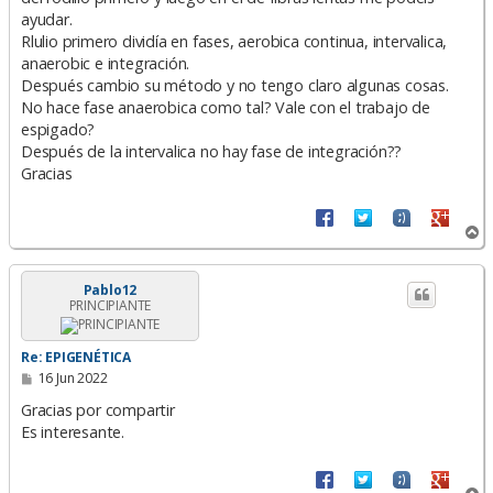
e
ayudar.
Rlulio primero dividía en fases, aerobica continua, intervalica,
anaerobic e integración.
Después cambio su método y no tengo claro algunas cosas.
No hace fase anaerobica como tal? Vale con el trabajo de
espigado?
Después de la intervalica no hay fase de integración??
Gracias
A
r
r
i
Pablo12
PRINCIPIANTE
b
a
Re: EPIGENÉTICA
M
16 Jun 2022
e
n
Gracias por compartir
s
Es interesante.
a
j
e