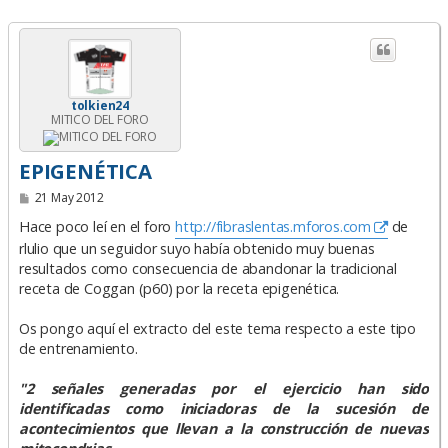
tolkien24
MITICO DEL FORO
EPIGENÉTICA
M
21 May 2012
e
n
Hace poco leí en el foro
http://fibraslentas.mforos.com
de
s
rlulio que un seguidor suyo había obtenido muy buenas
a
j
resultados como consecuencia de abandonar la tradicional
e
receta de Coggan (p60) por la receta epigenética.
Os pongo aquí el extracto del este tema respecto a este tipo
de entrenamiento.
"2 señales generadas por el ejercicio han sido
identificadas como iniciadoras de la sucesión de
acontecimientos que llevan a la construcción de nuevas