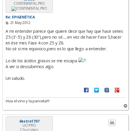
CONTINENTAL PRO
Re: EPIGENÉTICA
M
21 May 2012
e
n
A mi entender parece que quiere decir que hay que hace series
s
Z5 (3'-5') y Z6 (30"),pero no sé......en vez de hacer Fase 5,hacer
a
en ése mes Fase 4 con Z5 y Z6.
j
e
No sé si me equivoco,pero es lo que llego a entender.
Lo de los ácidos grasos se me escapa
A ver si descubirmos algo.
Un saludo.
Viva el vino y la panceta!!!
A
r
r
i
destro1707
UCI PRO
b
a