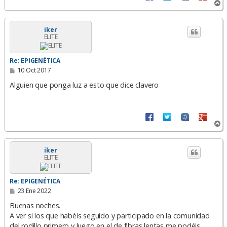
A
r
r
i
iker
ELITE
b
a
Re: EPIGENÉTICA
M
10 Oct 2017
e
n
Alguien que ponga luz a esto que dice clavero
s
a
j
e
A
r
r
i
iker
ELITE
b
a
Re: EPIGENÉTICA
M
23 Ene 2022
e
n
Buenas noches.
s
A ver si los que habéis seguido y participado en la comunidad
a
del rodillo primero y luego en el de fibras lentas me podéis
j