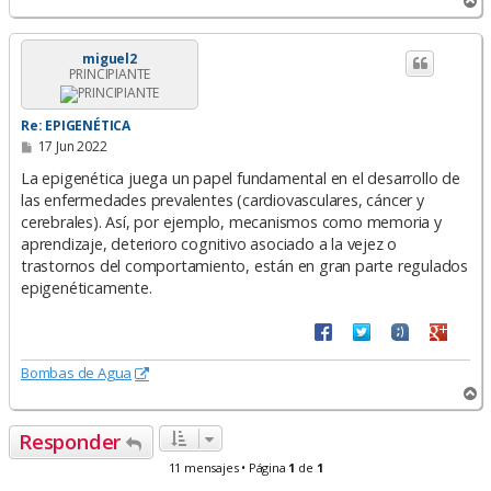
A
r
r
i
miguel2
PRINCIPIANTE
b
a
Re: EPIGENÉTICA
M
17 Jun 2022
e
n
La epigenética juega un papel fundamental en el desarrollo de
s
las enfermedades prevalentes (cardiovasculares, cáncer y
a
cerebrales). Así, por ejemplo, mecanismos como memoria y
j
e
aprendizaje, deterioro cognitivo asociado a la vejez o
trastornos del comportamiento, están en gran parte regulados
epigenéticamente.
Bombas de Agua
A
r
r
Responder
i
b
11 mensajes • Página
1
de
1
a