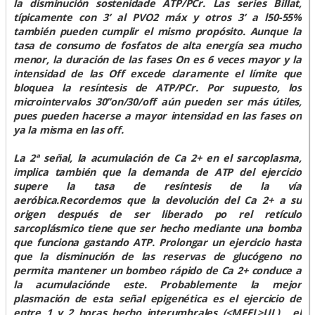
la disminución sostenidade ATP/PCr. Las series Billat,
típicamente con 3’ al PVO2 máx y otros 3’ a l50-55%
también pueden cumplir el mismo propósito. Aunque la
tasa de consumo de fosfatos de alta energía sea mucho
menor, la duración de las fases On es 6 veces mayor y la
intensidad de las Off excede claramente el límite que
bloquea la resíntesis de ATP/PCr. Por supuesto, los
microintervalos 30’’on/30/off aún pueden ser más útiles,
pues pueden hacerse a mayor intensidad en las fases on
ya la misma en las off.
La 2ª señal, la acumulación de Ca 2+ en el sarcoplasma,
implica también que la demanda de ATP del ejercicio
supere la tasa de resíntesis de la vía
aeróbica.Recordemos que la devolución del Ca 2+ a su
origen después de ser liberado po rel retículo
sarcoplásmico tiene que ser hecho mediante una bomba
que funciona gastando ATP. Prolongar un ejercicio hasta
que la disminución de las reservas de glucógeno no
permita mantener un bombeo rápido de Ca 2+ conduce a
la acumulaciónde este. Probablemente la mejor
plasmación de esta señal epigenética es el ejercicio de
entre 1 y 2 horas hecho interumbrales (<MEEL>UL) , el