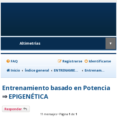
Altimetrías
▼
FAQ
Registrarse
Identificarse
Inicio
Índice general
ENTRENAMIENTO, medicina deportiva y nutrición
Entrenamiento basado en Potencia
Entrenamiento basado en Potencia
EPIGENÉTICA
⇒
Responder
11 mensajes • Página
1
de
1