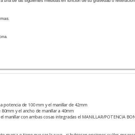
á una de las siguientes medidas en función de su gravedad o reiteración
ormas.
sona.
una potencia de 100 mm y el manillar de 42mm
e 80mm y el ancho de manillar a 40mm
s es el manillar con ambas cosas integradas el MANILLAR/POTENCIA
nte marca o tiene que ser la suya , si hubiesen opciones cuáles me re