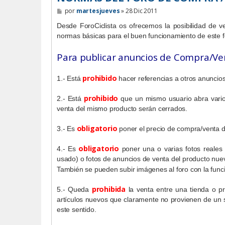
M
por
martesjueves
»
28 Dic 2011
e
n
Desde ForoCiclista os ofrecemos la posibilidad de 
s
normas básicas para el buen funcionamiento de este f
a
j
e
Para publicar anuncios de Compra/Ve
prohibido
1.- Está
hacer referencias a otros anuncios
prohibido
2.- Está
que un mismo usuario abra vario
venta del mismo producto serán cerrados.
obligatorio
3.- Es
poner el precio de compra/venta de
obligatorio
4.- Es
poner una o varias fotos reales
usado) o fotos de anuncios de venta del producto nuev
También se pueden subir imágenes al foro con la funcio
prohibida
5.- Queda
la venta entre una tienda o pr
artículos nuevos que claramente no provienen de un so
este sentido.