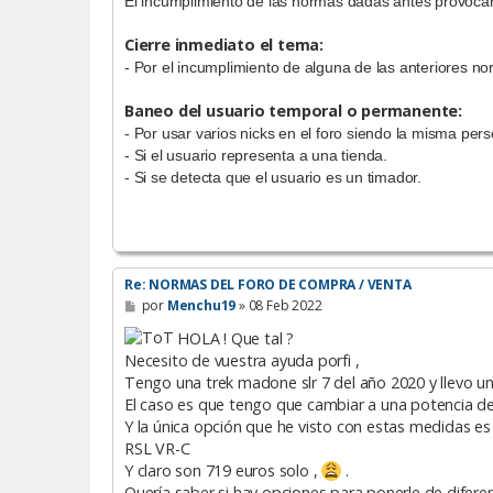
El incumplimiento de las normas dadas antes provocar
Cierre inmediato el tema:
- Por el incumplimiento de alguna de las anteriores n
Baneo del usuario temporal o permanente:
- Por usar varios nicks en el foro siendo la misma per
- Si el usuario representa a una tienda.
- Si se detecta que el usuario es un timador.
Re: NORMAS DEL FORO DE COMPRA / VENTA
M
por
Menchu19
»
08 Feb 2022
e
n
HOLA ! Que tal ?
s
Necesito de vuestra ayuda porfi ,
a
j
Tengo una trek madone slr 7 del año 2020 y llevo 
e
El caso es que tengo que cambiar a una potencia d
Y la única opción que he visto con estas medida
RSL VR-C
Y claro son 719 euros solo ,
.
Quería saber si hay opciones para ponerle de difere