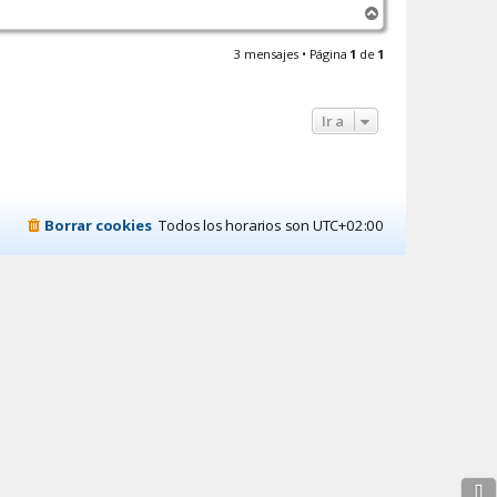
A
t
a
r
c
r
3 mensajes • Página
1
de
1
t
i
a
b
r
a
m
Ir a
a
r
t
e
s
j
u
Borrar cookies
Todos los horarios son
UTC+02:00
e
v
e
s
⇩