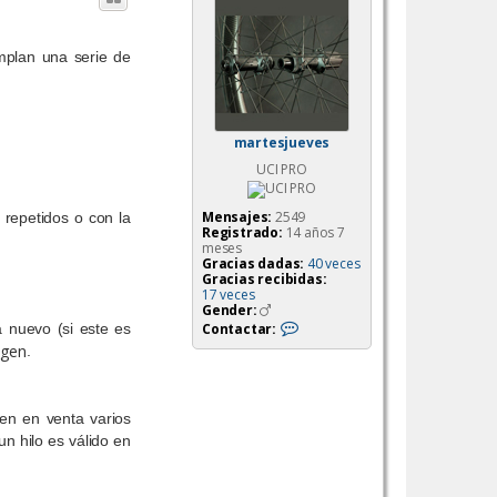
mplan una serie de
martesjueves
UCI PRO
Mensajes:
2549
repetidos o con la
Registrado:
14 años 7
meses
Gracias dadas:
40 veces
Gracias recibidas:
17 veces
Gender:
C
Contactar:
a nuevo (si este es
o
.
n
t
a
c
t
nen en venta varios
a
n hilo es válido en
r
m
a
r