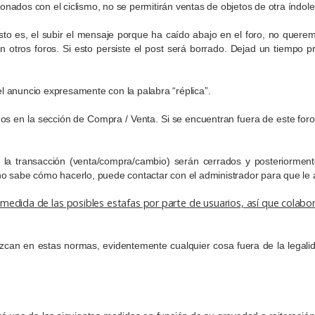
ionados con el ciclismo, no se permitirán ventas de objetos de otra índole
sto es, el subir el mensaje porque ha caído abajo en el foro, no quer
otros foros. Si esto persiste el post será borrado. Dejad un tiempo p
el anuncio expresamente con la palabra “réplica”.
os en la sección de Compra / Venta. Si se encuentran fuera de este for
 la transacción (venta/compra/cambio) serán cerrados y posteriormen
i no sabe cómo hacerlo, puede contactar con el administrador para que le
 medida de las posibles estafas por parte de usuarios, así que colab
zcan en estas normas, evidentemente cualquier cosa fuera de la legali