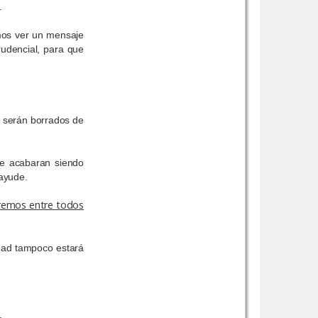
.
t
e
s
emos ver un mensaje
j
u
rudencial, para que
e
v
e
s
o serán borrados de
te acabaran siendo
 ayude.
oremos entre todos
dad tampoco estará