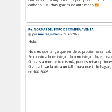
carbono ? Muchas gracias de ante mano
Re: NORMAS DEL FORO DE COMPRA / VENTA
M
por
martesjueves
»
09 Feb 2022
e
n
Hola,
s
a
No creo que tenga que ser de su propia marca, salvo
j
e
En cuanto a lo de integrado o no integrado, es una d
Si lo vas a montar tu mism@, puedes mirar opciones,
Si vas a llevar la bici a un taller para que te lo ha
en 400-500€