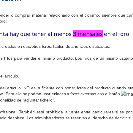
vender o comprar material relacionado con el ciclismo, siempre que cu
oro:
nta hay que tener al menos
3 mensajes
en el foro
 creados en otro/otros foros, tablón de anuncios o subastas.
s hilos para vender el mismo producto. Los hilos de un mismo usuario 
l artículo.
 del artículo. NO es suficiente con poner fotos del producto cuando er
o. Para ello se podrán usar enlaces a fotos externas con el botón
nalidad de "adjuntar fichero".
ofesional. También está prohibida la venta entre particulares si se po
lo despiece. Los administradores se reservan el derecho de decidir si u