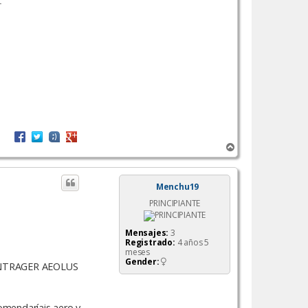
:
A
r
r
i
Menchu19
b
PRINCIPIANTE
a
Mensajes:
3
Registrado:
4 años 5
meses
Gender:
 BONTRAGER AEOLUS
comendaríais aero y