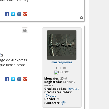
A
r
r
i
b
a
lgo de Aliexpress.
martesjueves
 que tienen cosas
UCI PRO
Mensajes:
2549
Registrado:
14 años 7
meses
Gracias dadas:
40 veces
Gracias recibidas:
17 veces
Gender:
C
Contactar:
o
n