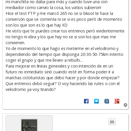
mi manchita no daba para màs y cuando tuve una con
mediador como canvio la cosa, los vatios subieron!
Hice el test FTP y me marcó 265 no se si bkool te hace la
conversón que se comenta ni se si es poco però de momento
son los que son es lo que hay XD
He visto que te puedes crear tus entrenos però evidentemente
no tengo ni idea y los que hay no se si son los que mas me
convienen.
Yo de momento lo que hago es meterme en el velodromo y
dependiendo del tiempo que disponga 20-30-50-75km intento
coger el grupo y que me lleven a rebufo...
Para mejorar en lineas generales y con intención de en un
futuro no inmediato sinó cuando esté en forma poder ir a
marchas cicloturistas que debo hacer y por donde empezar?
Que entrenos debò seguir? O voy haciendo las rutes o con el
velodromo ya voy tirando?
A
r
r
i
b
a