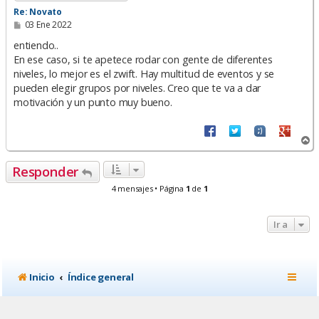
Re: Novato
M
03 Ene 2022
e
n
entiendo..
s
En ese caso, si te apetece rodar con gente de diferentes
a
niveles, lo mejor es el zwift. Hay multitud de eventos y se
j
e
pueden elegir grupos por niveles. Creo que te va a dar
motivación y un punto muy bueno.
A
r
r
Responder
i
b
4 mensajes • Página
1
de
1
a
Ir a
Inicio
Índice general