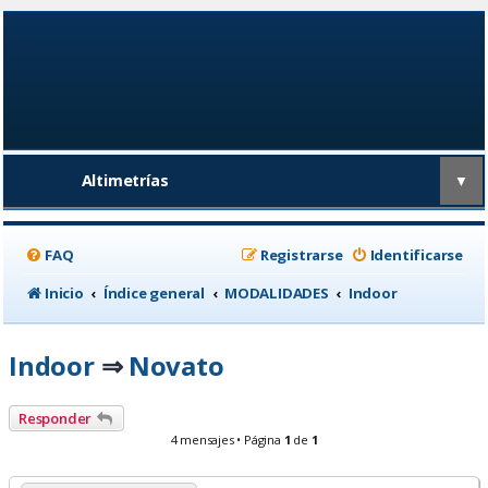
Altimetrías
▼
FAQ
Registrarse
Identificarse
Inicio
Índice general
MODALIDADES
Indoor
Indoor
Novato
⇒
Responder
4 mensajes • Página
1
de
1