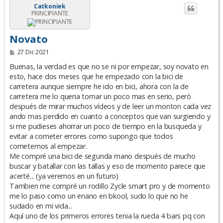
Catkoniek
PRINCIPIANTE
Novato
M
27 Dic 2021
e
n
Buenas, la verdad es que no se ni por empezar, soy novato en
s
esto, hace dos meses que he empezado con la bici de
a
carretera aunque siempre he ido en bici, ahora con la de
j
e
carretera me lo queria tomar un poco mas en serio, però
después de mirar muchos vídeos y de leer un monton cada vez
ando mas perdido en cuanto a conceptos que van surgiendo y
si me pudieses ahorrar un poco de tiempo en la busqueda y
evitar a cometer errores como supongo que todos
cometemos al empezar.
Me compré una bici de segunda mano después de mucho
buscar y batallar con las tallas y eso de momento parece que
acerté... (ya veremos en un futuro)
Tambien me compré un rodillo Zycle smart pro y de momento
me lo paso como un enano en bkool, sudo lo que no he
sudado en mi vida...
Aquí uno de los primeros errores tenia la rueda 4 bars pq con