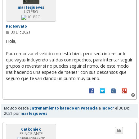
martesjueves
UCI PRO
Re: Novato
M
30 Dic 2021
e
n
Hola,
s
a
Para empezar el velódromo está bien, pero sería interesante
j
e
que vayas incluyendo salidas con repechos, para intentar seguir
grupos o reventar si no puedes seguir el ritmo, de este modo
irás haciendo una especie de "series" con sus descansos que
seguro que te van dando un punto muy bueno.
A
r
r
Movido desde
Entrenamiento basado en Potencia
a
Indoor
el 30 Dic
i
2021 por
martesjueves
b
a
Catkoniek
PRINCIPIANTE