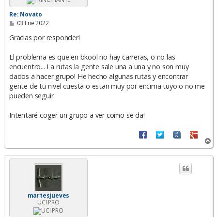
Re: Novato
M
03 Ene 2022
e
n
Gracias por responder!
s
a
El problema es que en bkool no hay carreras, o no las
j
e
encuentro... La rutas la gente sale una a una y no son muy
dados a hacer grupo! He hecho algunas rutas y encontrar
gente de tu nivel cuesta o estan muy por encima tuyo o no me
pueden seguir.
Intentaré coger un grupo a ver como se da!
A
r
r
i
b
a
martesjueves
UCI PRO