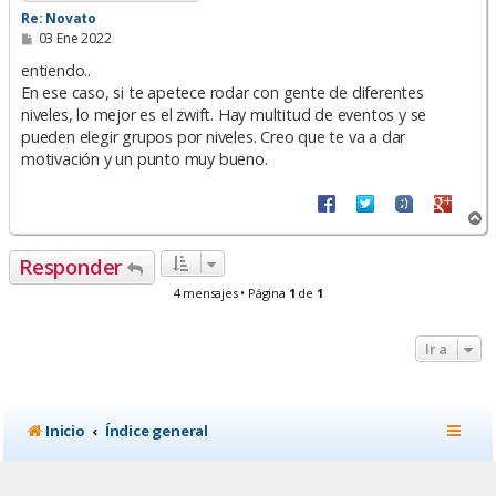
Re: Novato
M
03 Ene 2022
e
n
entiendo..
s
En ese caso, si te apetece rodar con gente de diferentes
a
niveles, lo mejor es el zwift. Hay multitud de eventos y se
j
e
pueden elegir grupos por niveles. Creo que te va a dar
motivación y un punto muy bueno.
A
r
r
Responder
i
b
4 mensajes • Página
1
de
1
a
Ir a
Inicio
Índice general