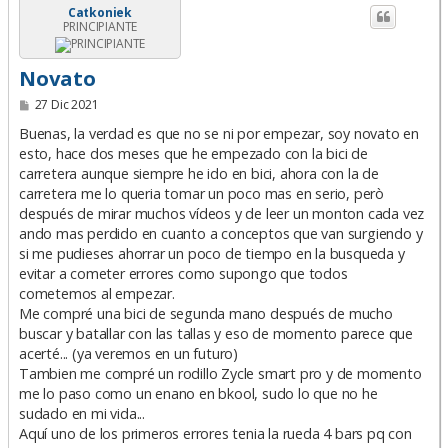
Catkoniek
PRINCIPIANTE
Novato
M
27 Dic 2021
e
n
Buenas, la verdad es que no se ni por empezar, soy novato en
s
esto, hace dos meses que he empezado con la bici de
a
carretera aunque siempre he ido en bici, ahora con la de
j
e
carretera me lo queria tomar un poco mas en serio, però
después de mirar muchos vídeos y de leer un monton cada vez
ando mas perdido en cuanto a conceptos que van surgiendo y
si me pudieses ahorrar un poco de tiempo en la busqueda y
evitar a cometer errores como supongo que todos
cometemos al empezar.
Me compré una bici de segunda mano después de mucho
buscar y batallar con las tallas y eso de momento parece que
acerté... (ya veremos en un futuro)
Tambien me compré un rodillo Zycle smart pro y de momento
me lo paso como un enano en bkool, sudo lo que no he
sudado en mi vida...
Aquí uno de los primeros errores tenia la rueda 4 bars pq con