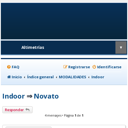
Altimetrías
▼
FAQ
Registrarse
Identificarse
Inicio
Índice general
MODALIDADES
Indoor
Indoor
Novato
⇒
Responder
4 mensajes • Página
1
de
1