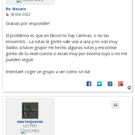
Re: Novato
M
03 Ene 2022
e
n
Gracias por responder!
s
a
El problema es que en bkool no hay carreras, o no las
j
e
encuentro... La rutas la gente sale una a una y no son muy
dados a hacer grupo! He hecho algunas rutas y encontrar
gente de tu nivel cuesta o estan muy por encima tuyo o no me
pueden seguir.
Intentaré coger un grupo a ver como se da!
A
r
r
i
b
a
martesjueves
UCI PRO