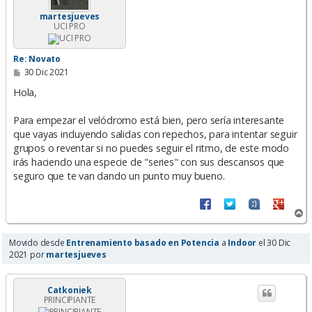
martesjueves
UCI PRO
Re: Novato
M
30 Dic 2021
e
n
Hola,
s
a
Para empezar el velódromo está bien, pero sería interesante
j
e
que vayas incluyendo salidas con repechos, para intentar seguir
grupos o reventar si no puedes seguir el ritmo, de este modo
irás haciendo una especie de "series" con sus descansos que
seguro que te van dando un punto muy bueno.
A
r
r
Movido desde
Entrenamiento basado en Potencia
a
Indoor
el 30 Dic
i
2021 por
martesjueves
b
a
Catkoniek
PRINCIPIANTE