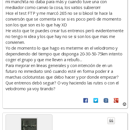
mi manchita no daba para màs y cuando tuve una con
mediador como canvio la cosa, los vatios subieron!
Hice el test FTP y me marcó 265 no se si bkool te hace la
conversón que se comenta ni se si es poco però de momento
son los que son es lo que hay XD
He visto que te puedes crear tus entrenos però evidentemente
no tengo ni idea y los que hay no se si son los que mas me
convienen.
Yo de momento lo que hago es meterme en el velodromo y
dependiendo del tiempo que disponga 20-30-50-75km intento
coger el grupo y que me lleven a rebufo...
Para mejorar en lineas generales y con intención de en un
futuro no inmediato sinó cuando esté en forma poder ir a
marchas cicloturistas que debo hacer y por donde empezar?
Que entrenos debò seguir? O voy haciendo las rutes o con el
velodromo ya voy tirando?
A
r
r
i
b
a