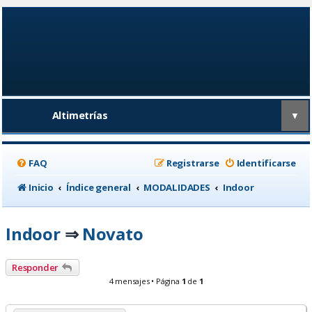
Altimetrías
▼
FAQ
Registrarse
Identificarse
Inicio
Índice general
MODALIDADES
Indoor
Indoor
Novato
⇒
Responder
4 mensajes • Página
1
de
1