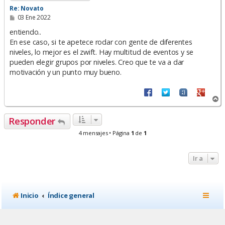
Re: Novato
M
03 Ene 2022
e
n
entiendo..
s
En ese caso, si te apetece rodar con gente de diferentes
a
niveles, lo mejor es el zwift. Hay multitud de eventos y se
j
e
pueden elegir grupos por niveles. Creo que te va a dar
motivación y un punto muy bueno.
A
r
r
Responder
i
b
4 mensajes • Página
1
de
1
a
Ir a
Inicio
Índice general