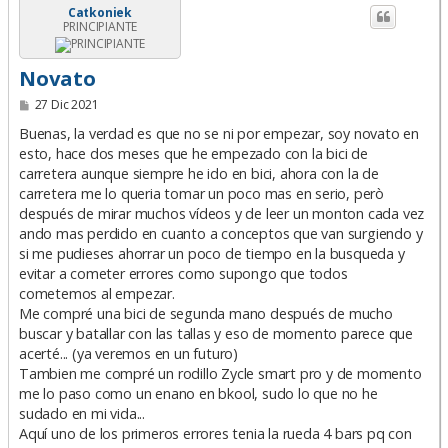
Catkoniek
PRINCIPIANTE
Novato
M
27 Dic 2021
e
n
Buenas, la verdad es que no se ni por empezar, soy novato en
s
esto, hace dos meses que he empezado con la bici de
a
carretera aunque siempre he ido en bici, ahora con la de
j
e
carretera me lo queria tomar un poco mas en serio, però
después de mirar muchos vídeos y de leer un monton cada vez
ando mas perdido en cuanto a conceptos que van surgiendo y
si me pudieses ahorrar un poco de tiempo en la busqueda y
evitar a cometer errores como supongo que todos
cometemos al empezar.
Me compré una bici de segunda mano después de mucho
buscar y batallar con las tallas y eso de momento parece que
acerté... (ya veremos en un futuro)
Tambien me compré un rodillo Zycle smart pro y de momento
me lo paso como un enano en bkool, sudo lo que no he
sudado en mi vida...
Aquí uno de los primeros errores tenia la rueda 4 bars pq con