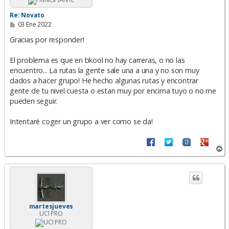
Re: Novato
M
03 Ene 2022
e
n
Gracias por responder!
s
a
El problema es que en bkool no hay carreras, o no las
j
e
encuentro... La rutas la gente sale una a una y no son muy
dados a hacer grupo! He hecho algunas rutas y encontrar
gente de tu nivel cuesta o estan muy por encima tuyo o no me
pueden seguir.
Intentaré coger un grupo a ver como se da!
A
r
r
i
b
a
martesjueves
UCI PRO