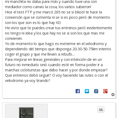
mi manchita no daba para màs y cuando tuve una con
mediador como canvio la cosa, los vatios subieron!
Hice el test FTP y me marcó 265 no se si bkool te hace la
conversón que se comenta ni se si es poco però de momento
son los que son es lo que hay XD
He visto que te puedes crear tus entrenos però evidentemente
no tengo ni idea y los que hay no se si son los que mas me
convienen.
Yo de momento lo que hago es meterme en el velodromo y
dependiendo del tiempo que disponga 20-30-50-75km intento
coger el grupo y que me lleven a rebufo...
Para mejorar en lineas generales y con intención de en un
futuro no inmediato sinó cuando esté en forma poder ir a
marchas cicloturistas que debo hacer y por donde empezar?
Que entrenos debò seguir? O voy haciendo las rutes o con el
velodromo ya voy tirando?
A
r
r
i
b
a