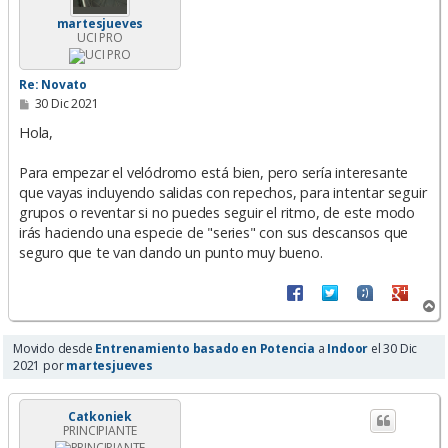
martesjueves
UCI PRO
Re: Novato
M
30 Dic 2021
e
n
Hola,
s
a
Para empezar el velódromo está bien, pero sería interesante
j
e
que vayas incluyendo salidas con repechos, para intentar seguir
grupos o reventar si no puedes seguir el ritmo, de este modo
irás haciendo una especie de "series" con sus descansos que
seguro que te van dando un punto muy bueno.
A
r
r
Movido desde
Entrenamiento basado en Potencia
a
Indoor
el 30 Dic
i
2021 por
martesjueves
b
a
Catkoniek
PRINCIPIANTE