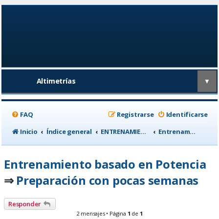
Altimetrías
▼
FAQ
Registrarse
Identificarse
Inicio
Índice general
ENTRENAMIENTO, medicina deportiva y nutrición
Entrenamiento basado en Potencia
Entrenamiento basado en Potencia
Preparación con pocas semanas
⇒
Responder
2 mensajes • Página
1
de
1