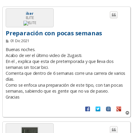
iker
ELITE
Preparación con pocas semanas
M
01 Dic 2021
e
n
Buenas noches.
s
Acabo de ver el último video de Zugasti.
a
En el , explica que esta de pretemporada y que lleva dos
j
e
semanas sin tocar bici.
Comenta que dentro de 6 semanas corre una carrera de varios
días.
Como se enfoca una preparación de este tipo, con tan pocas
semanas, sabiendo que es gente que no va de paseo.
Gracias
A
r
r
i
b