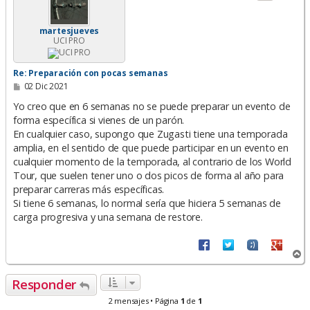
a
martesjueves
UCI PRO
Re: Preparación con pocas semanas
M
02 Dic 2021
e
n
Yo creo que en 6 semanas no se puede preparar un evento de
s
forma específica si vienes de un parón.
a
En cualquier caso, supongo que Zugasti tiene una temporada
j
e
amplia, en el sentido de que puede participar en un evento en
cualquier momento de la temporada, al contrario de los World
Tour, que suelen tener uno o dos picos de forma al año para
preparar carreras más específicas.
Si tiene 6 semanas, lo normal sería que hiciera 5 semanas de
carga progresiva y una semana de restore.
A
r
r
Responder
i
b
2 mensajes • Página
1
de
1