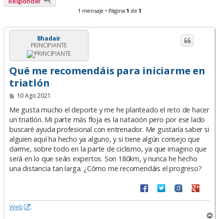
Responder
1 mensaje • Página
1
de
1
Bhadair
PRINCIPIANTE
Qué me recomendáis para iniciarme en
triatlón
M
10 Ago 2021
e
n
Me gusta mucho el deporte y me he planteado el reto de hacer
s
un triatlón. Mi parte más floja es la natación pero por ese lado
a
buscaré ayuda profesional con entrenador. Me gustaría saber si
j
e
alguien aquí ha hecho ya alguno, y si tiene algún consejo que
darme, sobre todo en la parte de ciclismo, ya que imagino que
será en lo que seáis expertos. Son 180km, y nunca he hecho
una distancia tan larga. ¿Cómo me recomendáis el progreso?
Web
.
A