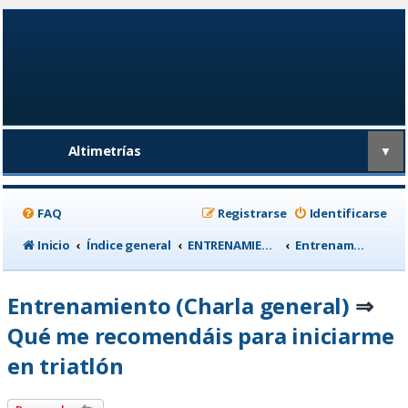
Altimetrías
▼
FAQ
Registrarse
Identificarse
Inicio
Índice general
ENTRENAMIENTO, medicina deportiva y nutrición
Entrenamiento (Charla general)
Entrenamiento (Charla general)
⇒
Qué me recomendáis para iniciarme
en triatlón