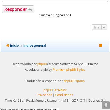
r
r
Responder
i
b
1 mensaje • Página
1
de
1
a
Ir a
Inicio
Índice general
Desarrollado por
phpBB
® Forum Software © phpBB Limited
Absolution style by
Premium phpBB Styles
Traducción al español por
phpBB España
phpBB SiteMaker
Privacidad
|
Condiciones
Time: 0.163s
| Peak Memory Usage: 1.4 MiB | GZIP: Off |
Queries: 31
⇩
`); }); })(jQuery, window, document, phpbb);