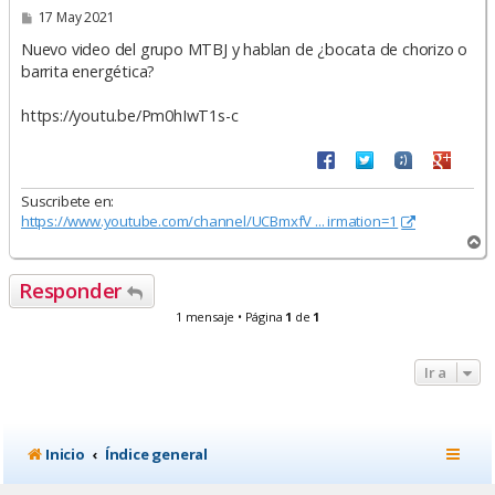
M
17 May 2021
e
n
Nuevo video del grupo MTBJ y hablan de ¿bocata de chorizo o
s
barrita energética?
a
j
e
https://youtu.be/Pm0hIwT1s-c
Suscribete en:
https://www.youtube.com/channel/UCBmxfV ... irmation=1
A
r
r
Responder
i
b
1 mensaje • Página
1
de
1
a
Ir a
Inicio
Índice general