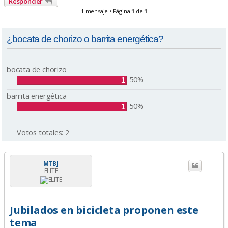
Responder
1 mensaje • Página
1
de
1
¿bocata de chorizo o barrita energética?
bocata de chorizo
50%
1
barrita energética
50%
1
Votos totales:
2
MTBJ
ELITE
Jubilados en bicicleta proponen este
tema