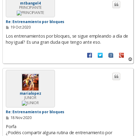
i
mtbangel4
PRINCIPIANTE
b
a
Re: Entrenamiento por bloques
M
19 Oct 2020
e
n
Los entrenamientos por bloques, se sigue empleando a día de
s
hoy igual? Es una gran duda que tengo ante eso.
a
j
e
A
r
r
i
b
a
marialopez
JUNIOR
Re: Entrenamiento por bloques
M
18 Nov 2020
e
n
Porfa
s
¿Podéis compartir alguna rutina de entrenamiento por
a