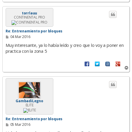
r
r
i
torrlauu
CONTINENTAL PRO
b
a
Re: Entrenamiento por bloques
M
04 Mar 2016
e
n
Muy interesante, ya lo había leído y creo que lo voy a poner en
s
practica con la zona 5
a
j
e
A
r
r
i
b
a
GambadiLegno
ELITE
Re: Entrenamiento por bloques
M
05 Mar 2016
e