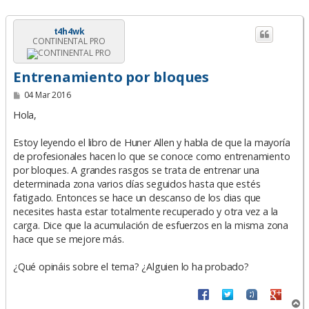
t4h4wk
CONTINENTAL PRO
Entrenamiento por bloques
M
04 Mar 2016
e
n
Hola,
s
a
Estoy leyendo el libro de Huner Allen y habla de que la mayoría
j
e
de profesionales hacen lo que se conoce como entrenamiento
por bloques. A grandes rasgos se trata de entrenar una
determinada zona varios días seguidos hasta que estés
fatigado. Entonces se hace un descanso de los dias que
necesites hasta estar totalmente recuperado y otra vez a la
carga. Dice que la acumulación de esfuerzos en la misma zona
hace que se mejore más.
¿Qué opináis sobre el tema? ¿Alguien lo ha probado?
A