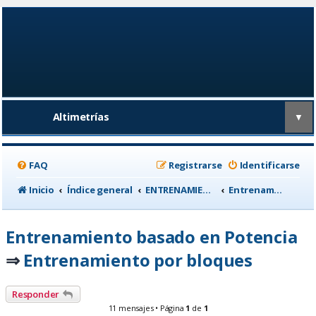
Altimetrías
▼
FAQ
Registrarse
Identificarse
Inicio
Índice general
ENTRENAMIENTO, medicina deportiva y nutrición
Entrenamiento basado en Potencia
Entrenamiento basado en Potencia
Entrenamiento por bloques
⇒
Responder
11 mensajes • Página
1
de
1