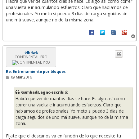
n
Habrá que ver de cuantos días se hace. Es algo así como correr
s
una vuelta e ir acumulando esfuerzos. Claro que hablamos de
a
profesionales. Yo meto si puedo 3 días de carga seguidos de
j
e
uno má suave, aunque no de la misma zona.
A
r
r
i
t4h4wk
CONTINENTAL PRO
b
a
Re: Entrenamiento por bloques
M
09 Mar 2016
e
n
s
GambadiLegno escribió:
a
Habrá que ver de cuantos días se hace. Es algo así como
j
e
correr una vuelta e ir acumulando esfuerzos. Claro que
hablamos de profesionales. Yo meto si puedo 3 días de
carga seguidos de uno má suave, aunque no de la misma
zona.
Fíjate que el descanos va en función de lo que necesite tu