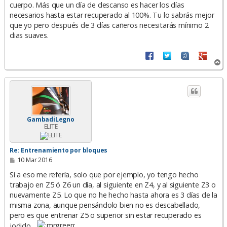
cuerpo. Más que un día de descanso es hacer los días
necesarios hasta estar recuperado al 100%. Tu lo sabrás mejor
que yo pero después de 3 días cañeros necesitarás mínimo 2
dias suaves.
A
r
r
i
b
a
GambadiLegno
ELITE
Re: Entrenamiento por bloques
M
10 Mar 2016
e
n
Sí a eso me refería, solo que por ejemplo, yo tengo hecho
s
trabajo en Z5 ó Z6 un día, al siguiente en Z4, y al siguiente Z3 o
a
nuevamente Z5. Lo que no he hecho hasta ahora es 3 días de la
j
e
misma zona, aunque pensándolo bien no es descabellado,
pero es que entrenar Z5 o superior sin estar recuperado es
jodido...