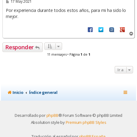
M
17 May 2021
e
n
Por experiencia durante todos estos años, para mi ha sido lo
s
mejor.
a
j
e
A
r
r
Responder
i
b
11 mensajes • Página
1
de
1
a
Ir a
Inicio
Índice general
Desarrollado por
phpBB
® Forum Software © phpBB Limited
Absolution style by
Premium phpBB Styles
Traducción al español por
phpBB España