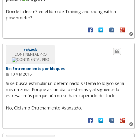
Donde lo leiste? en el libro de Training and racing with a
powermeter?
A
r
r
i
t4h4wk
CONTINENTAL PRO
b
a
Re: Entrenamiento por bloques
M
10 Mar 2016
e
n
Si se busca estimular un determinado sistema lo lógico sería
s
misma zona. Porque así un día lo estresas y al siguiente lo
a
estresas más porque aún no se ha recuperado del todo.
j
e
No, Ciclismo Entrenamiento Avanzado.
A
r
r