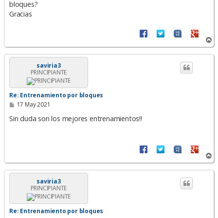
bloques?
j
e
Gracias
A
r
r
i
saviria3
PRINCIPIANTE
b
a
Re: Entrenamiento por bloques
M
17 May 2021
e
n
Sin duda son los mejores entrenamientos!!
s
a
j
e
A
r
r
i
saviria3
PRINCIPIANTE
b
a
Re: Entrenamiento por bloques