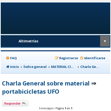
Altimetrías
▼
FAQ
Registrarse
Identificarse
Inicio
Índice general
MATERIAL CICLISTA
Charla General sobre material
Charla General sobre material
⇒
portabicicletas UFO
Responder
5 mensajes • Página
1
de
1