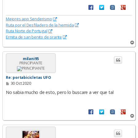
e
Mejores app Senderismo
Ruta por el Desfiladero de la hermida
Ruta Norte de Portugal
Ermita de san benito de orante
A
r
r
i
milani95
PRINCIPIANTE
b
a
Re: portabicicletas UFO
M
30 Oct 2020
e
n
No sabia mucho de esto, pero lo buscare a ver que tal
s
a
j
e
A
r
r
i
b