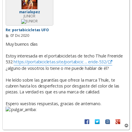
a
marialopez
JUNIOR
Re: portabicicletas UFO
M
07 Dic 2020
e
n
Muy buenos días
s
a
Estoy interesada en el portabicicletas de techo Thule Freeride
j
e
532
https://portabicicletas.site/portabicic ... eride-532/
¿alguno de vosotros lo tiene o me puede hablar de él?
He leído sobre las garantías que ofrece la marca Thule, te
cubren hasta los desperfectos por desgaste del color de las
piezas. La verdad es que es una marca de calidad.
Espero vuestras respuestas, gracias de antemano.
A
r