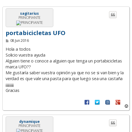
sagitarius
PRINCIPIANTE
portabicicletas UFO
M
08 Jun 2016
e
n
Hola a todos
s
Solicio vuestra ayuda
a
Alguien tiene o conoce a alguien que tenga un portabicicletas
j
e
marca UFO??
Me gustaría saber vuestra opinión ya que no se si van bien y la
verdad es que vale una pasta para que luego sea una castaña
¡¡¡¡¡¡¡¡¡¡
Gracias
A
r
r
i
dynamique
PRINCIPIANTE
b
a