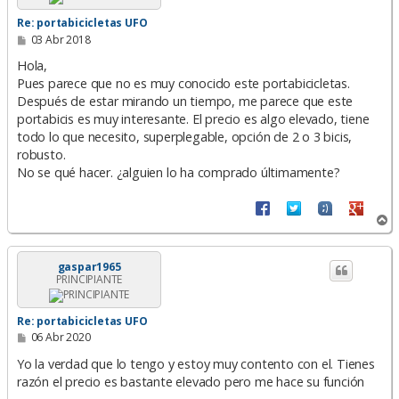
Re: portabicicletas UFO
M
03 Abr 2018
e
n
Hola,
s
Pues parece que no es muy conocido este portabicicletas.
a
Después de estar mirando un tiempo, me parece que este
j
e
portabicis es muy interesante. El precio es algo elevado, tiene
todo lo que necesito, superplegable, opción de 2 o 3 bicis,
robusto.
No se qué hacer. ¿alguien lo ha comprado últimamente?
A
r
r
i
gaspar1965
PRINCIPIANTE
b
a
Re: portabicicletas UFO
M
06 Abr 2020
e
n
Yo la verdad que lo tengo y estoy muy contento con el. Tienes
s
razón el precio es bastante elevado pero me hace su función
a
j