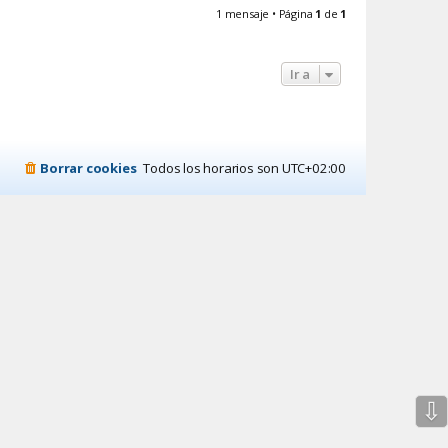
r
1 mensaje • Página
1
de
1
i
b
a
Ir a
Borrar cookies
Todos los horarios son
UTC+02:00
⇩