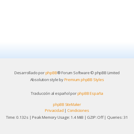
Desarrollado por
phpBB
® Forum Software © phpBB Limited
Absolution style by
Premium phpBB Styles
Traducción al español por
phpBB España
phpBB SiteMaker
Privacidad
|
Condiciones
Time: 0.132s
| Peak Memory Usage: 1.4 MiB | GZIP: Off |
Queries: 31