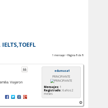
, IELTS,TOEFL
1 mensaje • Página
1
de
1
edumusa1
PRINCIPIANTE
milia. Viajaron
Mensajes:
1
Registrado:
6 años 2
meses
A
r