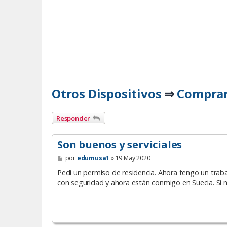
Otros Dispositivos
Comprar 
⇒
Responder
Son buenos y serviciales
M
por
edumusa1
»
19 May 2020
e
n
Pedí un permiso de residencia. Ahora tengo un trab
s
con seguridad y ahora están conmigo en Suecia. Si 
a
j
e