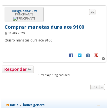
Luisgaleano1979
PRINCIPIANTE
Comprar manetas dura ace 9100
M
11 Abr 2020
e
n
Quiero manetas dura ace 9100
s
a
j
e
A
r
r
Responder
i
b
1 mensaje • Página
1
de
1
a
Ir a
Inicio
Índice general