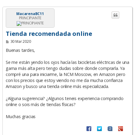
MacarenaBC11
PRINCIPIANTE
Tienda recomendada online
M
30 Mar 2020
e
n
Buenas tardes,
s
a
Se me están yendo los ojos hacía las bicicletas eléctricas de una
j
e
gama más alta pero tengo dudas sobre donde comprarla. Ya
compré una para iniciarme, la NCM Moscow, en Amazon pero
con los precios que estoy viendo no me da mucha confianza
Amazon y busco una tienda online más especializada.
¿Alguna sugerencia? ¿Algunos teneis experiencia comprando
online o sois más de tiendas físicas?
Muchas gracias