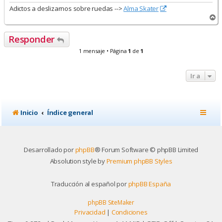
Adictos a deslizarnos sobre ruedas -->
Alma Skater
A
r
r
Responder
i
b
1 mensaje • Página
1
de
1
a
Ir a
Inicio
Índice general
Desarrollado por
phpBB
® Forum Software © phpBB Limited
Absolution style by
Premium phpBB Styles
Traducción al español por
phpBB España
phpBB SiteMaker
Privacidad
|
Condiciones