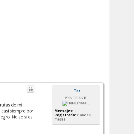
Tor
PRINCIPIANTE
 rutas de mi
 casi siempre por
Mensajes:
1
Registrado:
6 años 6
negro. No se si es
meses