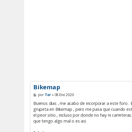
Bikemap
M
por
Tor
»
08 Ene 2020
e
n
Buenos dias , me acabo de incorporar a este foro . E
s
grupeta en Bikemap , pero me pasa que cuando estoy
a
el peor sitio , incluso por donde no hay ni carreter
j
e
que tengo algo mal o es asi