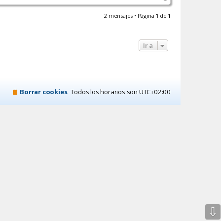
a
r
c
r
2 mensajes • Página
1
de
1
t
i
a
b
r
a
m
Ir a
a
r
t
e
s
j
u
Borrar cookies
Todos los horarios son
UTC+02:00
e
v
e
s
⇩