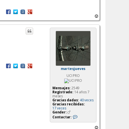
A
r
r
i
b
a
martesjueves
UCI PRO
Mensajes:
2549
Registrado:
14 años 7
meses
Gracias dadas:
40 veces
Gracias recibidas:
17 veces
Gender:
C
Contactar:
o
n
A
t