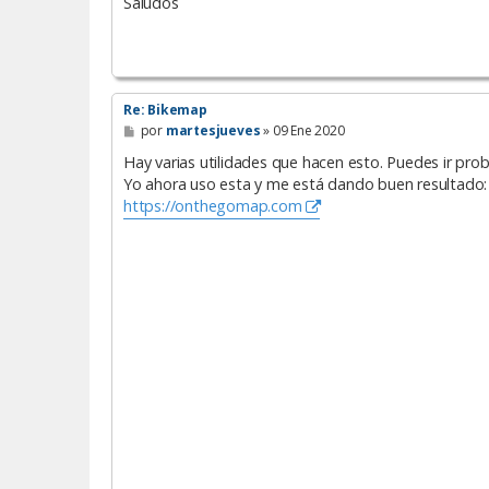
Saludos
Re: Bikemap
M
por
martesjueves
»
09 Ene 2020
e
n
Hay varias utilidades que hacen esto. Puedes ir pro
s
Yo ahora uso esta y me está dando buen resultado:
a
https://onthegomap.com
j
e