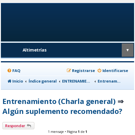
Altimetrías
▼
FAQ
Registrarse
Identificarse
Inicio
Índice general
ENTRENAMIENTO, medicina deportiva y nutrición
Entrenamiento (Charla general)
Entrenamiento (Charla general)
⇒
Algún suplemento recomendado?
Responder
1 mensaje • Página
1
de
1