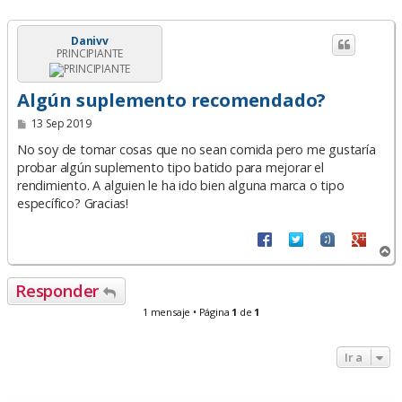
Danivv
PRINCIPIANTE
Algún suplemento recomendado?
M
13 Sep 2019
e
n
No soy de tomar cosas que no sean comida pero me gustaría
s
probar algún suplemento tipo batido para mejorar el
a
rendimiento. A alguien le ha ido bien alguna marca o tipo
j
e
específico? Gracias!
A
r
r
Responder
i
b
1 mensaje • Página
1
de
1
a
Ir a