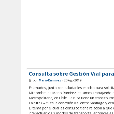
Consulta sobre Gestión Vial para
M
por
MarioRamirez
»
20 Ago 2019
e
n
Estimados, junto con saludar les escribo para solicita
s
Mi nombre es Mario Ramírez, estamos trabajando en e
a
Metropolitana, en Chile. La ruta tiene un tránsito im
j
e
La ruta G-21 es la conexión vial entre Santiago y ce
El tema por el cual les consulto tiene relación a que
interactuar los 2 modos de transporte, entonces e