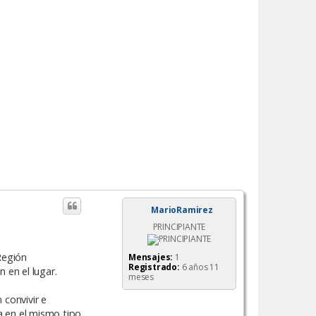
MarioRamirez
PRINCIPIANTE
Región
Mensajes:
1
Registrado:
6 años 11
 en el lugar.
meses
 convivir e
a en el mismo tipo