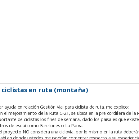
 ciclistas en ruta (montaña)
r ayuda en relación Gestión Vial para ciclista de ruta, me explico:
l mejoramiento de la Ruta G-21, se ubica en la pre cordillera de la 
portante de ciclistas los fines de semana, dado los paisajes que existen
ntros de esquí como Farellones o La Parva.
 el proyecto NO considera una ciclovía, por lo mismo en la ruta deberán
s ahí en donde ustedes me podrían comentar respecto a su experienci