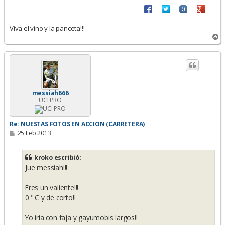
Viva el vino y la panceta!!!
A
r
r
i
b
a
messiah666
UCI PRO
Re: NUESTAS FOTOS EN ACCION (CARRETERA)
M
25 Feb 2013
e
n
s
kroko escribió:
a
Jue messiah!!!
j
e
Eres un valiente!!!
0 º C y de corto!!
Yo iría con faja y gayumobis largos!!