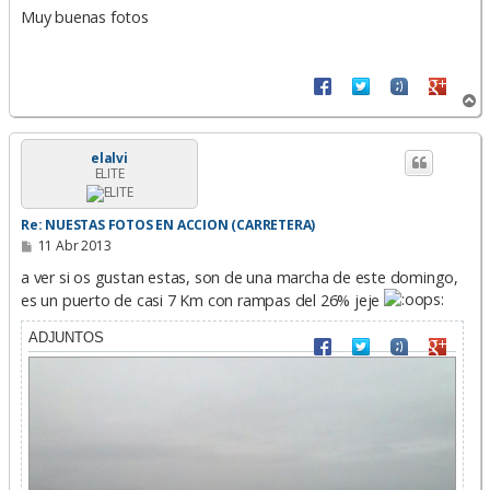
n
Muy buenas fotos
s
a
j
e
A
r
r
i
elalvi
ELITE
b
a
Re: NUESTAS FOTOS EN ACCION (CARRETERA)
M
11 Abr 2013
e
n
a ver si os gustan estas, son de una marcha de este domingo,
s
es un puerto de casi 7 Km con rampas del 26% jeje
a
j
e
ADJUNTOS