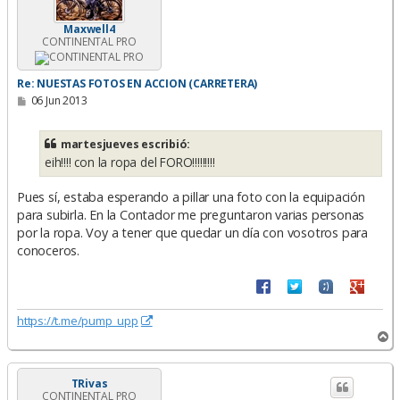
a
Maxwell4
CONTINENTAL PRO
Re: NUESTAS FOTOS EN ACCION (CARRETERA)
M
06 Jun 2013
e
n
s
martesjueves escribió:
a
eih!!!! con la ropa del FORO!!!!!!!!!
j
e
Pues sí, estaba esperando a pillar una foto con la equipación
para subirla. En la Contador me preguntaron varias personas
por la ropa. Voy a tener que quedar un día con vosotros para
conoceros.
https://t.me/pump_upp
A
r
r
i
TRivas
CONTINENTAL PRO
b