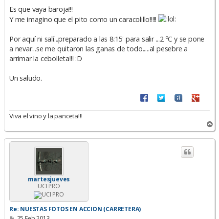
e
n
Es que vaya baroja!!!
s
Y me imagino que el pito como un caracolillo!!!!!
a
j
e
Por aquí ni salí...preparado a las 8:15' para salir ...2 ºC y se pone
a nevar...se me quitaron las ganas de todo.....al pesebre a
arrimar la cebolleta!!! :D
Un saludo.
Viva el vino y la panceta!!!
A
r
r
i
b
a
martesjueves
UCI PRO
Re: NUESTAS FOTOS EN ACCION (CARRETERA)
M
25 Feb 2013