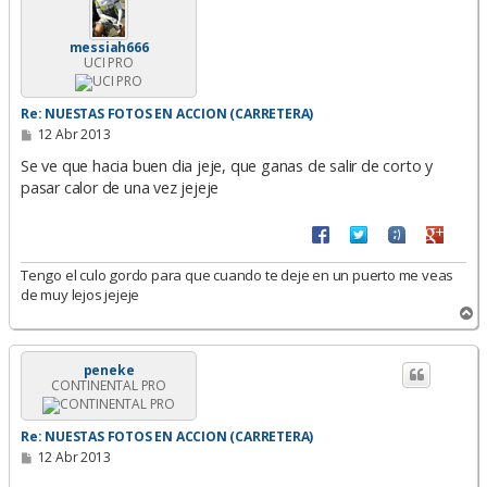
a
messiah666
UCI PRO
Re: NUESTAS FOTOS EN ACCION (CARRETERA)
M
12 Abr 2013
e
n
Se ve que hacia buen dia jeje, que ganas de salir de corto y
s
pasar calor de una vez jejeje
a
j
e
Tengo el culo gordo para que cuando te deje en un puerto me veas
de muy lejos jejeje
A
r
r
i
peneke
CONTINENTAL PRO
b
a
Re: NUESTAS FOTOS EN ACCION (CARRETERA)
M
12 Abr 2013
e
n