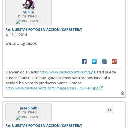
a
Sunllo
PRINCIPIANTE
Re: NUESTAS FOTOS EN ACCION (CARRETERA)
M
11 Jul 2014
e
n
wa....o........guapos
s
a
j
e
Bienvenido a Santic
http://www.santicsports.com/
Usted puede
buscar "Santic" en Ebay, garantizamos para proporcionar alta
calidad, bajo precio productos Santic. Gracias
http://www.santic-sports.com/images/san ... 5044-1.jpg
A
r
r
i
josepindb
PRINCIPIANTE
b
a
Re: NUESTAS FOTOS EN ACCION (CARRETERA)