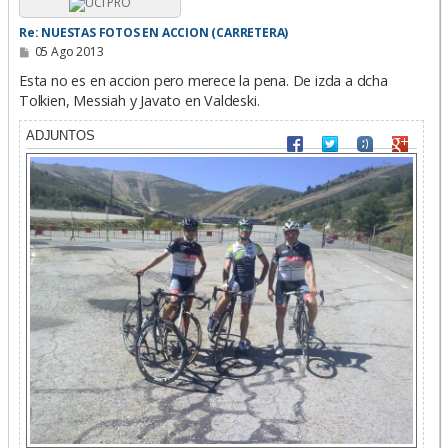
Re: NUESTAS FOTOS EN ACCION (CARRETERA)
M
05 Ago 2013
e
n
Esta no es en accion pero merece la pena. De izda a dcha
s
Tolkien, Messiah y Javato en Valdeski.
a
j
e
ADJUNTOS