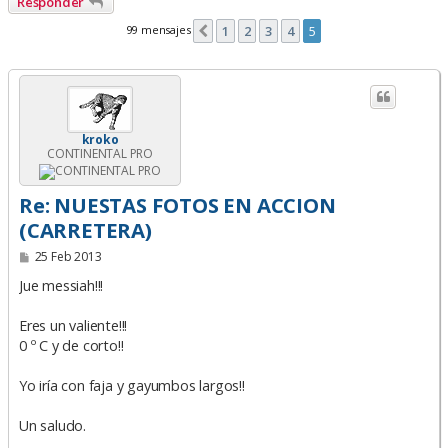
Responder
99 mensajes
1
2
3
4
5
Anterior
kroko
CONTINENTAL PRO
Re: NUESTAS FOTOS EN ACCION
(CARRETERA)
M
25 Feb 2013
e
n
Jue messiah!!!
s
a
Eres un valiente!!!
j
e
0 º C y de corto!!
Yo iría con faja y gayumbos largos!!
Un saludo.