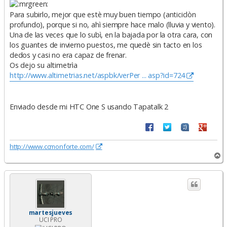
Para subirlo, mejor que estè muy buen tiempo (anticiclòn
profundo), porque si no, ahì siempre hace malo (lluvia y viento).
Una de las veces que lo subì, en la bajada por la otra cara, con
los guantes de invierno puestos, me quedè sin tacto en los
dedos y casi no era capaz de frenar.
Os dejo su altimetrìa
http://www.altimetrias.net/aspbk/verPer ... asp?id=724
Enviado desde mi HTC One S usando Tapatalk 2
http://www.ccmonforte.com/
A
r
r
i
b
a
martesjueves
UCI PRO