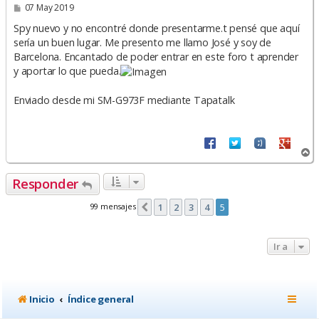
M
07 May 2019
e
n
Spy nuevo y no encontré donde presentarme.t pensé que aquí
s
sería un buen lugar. Me presento me llamo José y soy de
a
Barcelona. Encantado de poder entrar en este foro t aprender
j
e
y aportar lo que pueda.
Enviado desde mi SM-G973F mediante Tapatalk
A
r
r
Responder
i
b
99 mensajes
1
2
3
4
5
Anterior
a
Ir a
Inicio
Índice general