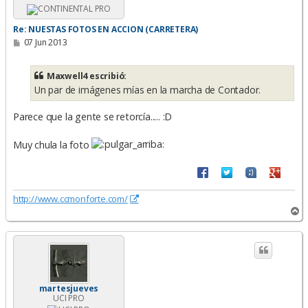
a
Re: NUESTAS FOTOS EN ACCION (CARRETERA)
M
07 Jun 2013
e
n
s
Maxwell4 escribió:
a
Un par de imágenes mías en la marcha de Contador.
j
e
Parece que la gente se retorcía..... :D
Muy chula la foto
http://www.ccmonforte.com/
A
r
r
i
b
a
martesjueves
UCI PRO