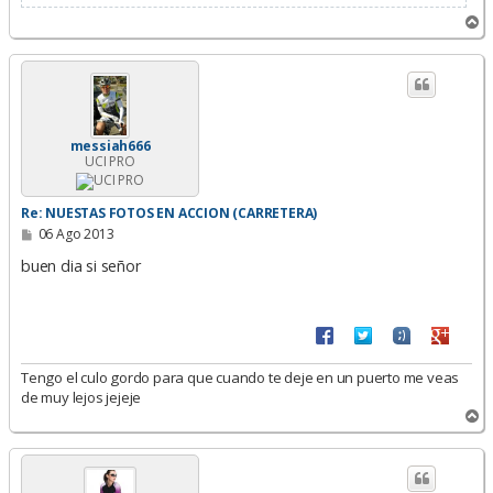
A
r
r
i
b
a
messiah666
UCI PRO
Re: NUESTAS FOTOS EN ACCION (CARRETERA)
M
06 Ago 2013
e
n
buen dia si señor
s
a
j
e
Tengo el culo gordo para que cuando te deje en un puerto me veas
de muy lejos jejeje
A
r
r
i
b