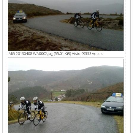
IMG-20130408-WA0002.jpg (55.01 KiB) Visto 99553 veces