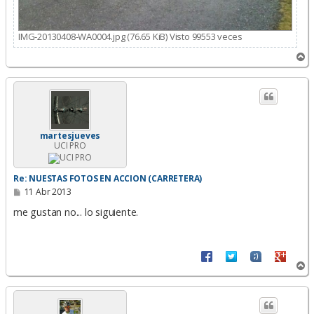
IMG-20130408-WA0004.jpg (76.65 KiB) Visto 99553 veces
A
r
r
i
b
a
martesjueves
UCI PRO
Re: NUESTAS FOTOS EN ACCION (CARRETERA)
M
11 Abr 2013
e
n
me gustan no... lo siguiente.
s
a
j
e
A
r
r
i
b