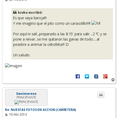
e
n
s
kroko escribió:
a
Es que vaya baroja!!!
j
e
Y me imagino que el pito como un caracolillo!!!!!
Por aquí ni salí...preparado a las 8:15' para salir ...2 ºC y se
pone a nevar...se me quitaron las ganas de todo.....al
pesebre a arrimar la cebolleta!!! :D
Un saludo.
A
r
r
i
Danimoreno
PRINCIPIANTE
b
a
Re: NUESTAS FOTOS EN ACCION (CARRETERA)
M
10 Abr 2013
e