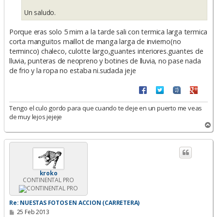
Un saludo.
Porque eras solo 5 mim a la tarde sali con termica larga termica
corta manguitos maillot de manga larga de invierno(no
terminco) chaleco, culotte largo,guantes interiores.guantes de
lluvia, punteras de neopreno y botines de lluvia, no pase nada
de frio y la ropa no estaba ni.sudada jeje
Tengo el culo gordo para que cuando te deje en un puerto me veas
de muy lejos jejeje
A
r
r
i
b
a
kroko
CONTINENTAL PRO
Re: NUESTAS FOTOS EN ACCION (CARRETERA)
M
25 Feb 2013