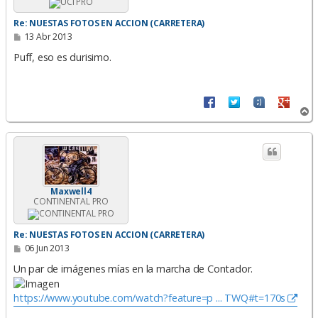
Re: NUESTAS FOTOS EN ACCION (CARRETERA)
M
13 Abr 2013
e
n
Puff, eso es durisimo.
s
a
j
e
A
r
r
i
b
a
Maxwell4
CONTINENTAL PRO
Re: NUESTAS FOTOS EN ACCION (CARRETERA)
M
06 Jun 2013
e
n
Un par de imágenes mías en la marcha de Contador.
s
a
j
https://www.youtube.com/watch?feature=p ... TWQ#t=170s
e