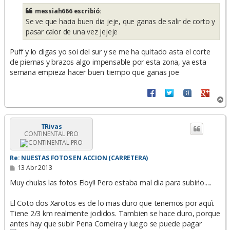
s
messiah666 escribió:
a
Se ve que hacia buen dia jeje, que ganas de salir de corto y
j
e
pasar calor de una vez jejeje
Puff y lo digas yo soi del sur y se me ha quitado asta el corte
de piernas y brazos algo impensable por esta zona, ya esta
semana empieza hacer buen tiempo que ganas joe
A
r
r
i
TRivas
CONTINENTAL PRO
b
a
Re: NUESTAS FOTOS EN ACCION (CARRETERA)
M
13 Abr 2013
e
n
Muy chulas las fotos Eloy!! Pero estaba mal dia para subirlo.....
s
a
El Coto dos Xarotos es de lo mas duro que tenemos por aquì.
j
e
Tiene 2/3 km realmente jodidos. Tambien se hace duro, porque
antes hay que subir Pena Corneira y luego se puede pagar