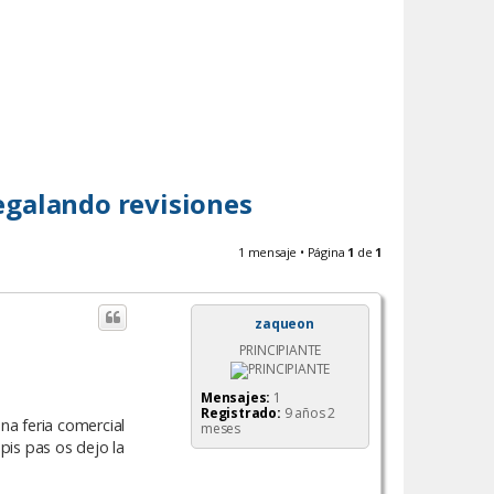
regalando revisiones
1 mensaje • Página
1
de
1
zaqueon
PRINCIPIANTE
Mensajes:
1
Registrado:
9 años 2
na feria comercial
meses
pis pas os dejo la