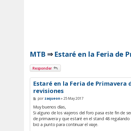
MTB
Estaré en la Feria de 
⇒
Responder
Estaré en la Feria de Primavera 
revisiones
M
por
zaqueon
»
25 May 2017
e
n
Muy buenos días,
s
Si alguno de los viajeros del foro pasa este fin de
a
de primavera y que estaré en el stand 48 regalando r
j
e
bici a punto para continuar el viaje.