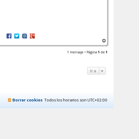
A
r
r
1 mensaje • Página
1
de
1
i
b
a
Ir a
Borrar cookies
Todos los horarios son
UTC+02:00