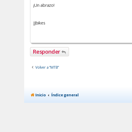
¡Un abrazo!
JJbikes
Responder
Volver a “MTB”
Inicio
Índice general