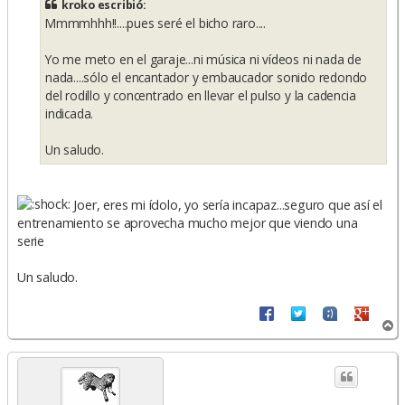
kroko escribió:
a
Mmmmhhh!!....pues seré el bicho raro....
j
e
Yo me meto en el garaje...ni música ni vídeos ni nada de
nada....sólo el encantador y embaucador sonido redondo
del rodillo y concentrado en llevar el pulso y la cadencia
indicada.
Un saludo.
Joer, eres mi ídolo, yo sería incapaz...seguro que así el
entrenamiento se aprovecha mucho mejor que viendo una
serie
Un saludo.
A
r
r
i
b
a