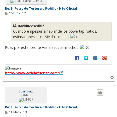
Re: El Potro de Tortura o Rodillo - Hilo Oficial
M
16 Dic 2012
e
n
s
David82 escribió:
a
Cuando empezáis a hablar de los powertap, vatios,
j
e
estimaciones, etc... Me dais miedo!
Pues por este foro te vas a asustar mucho...
http://www.ccdelafuente.com/
A
r
r
i
Jositorix
JUNIOR
b
a
Re: El Potro de Tortura o Rodillo - Hilo Oficial
M
11 Mar 2013
e