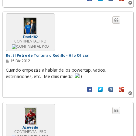
A
r
r
i
b
a
David82
CONTINENTAL PRO
Re: El Potro de Tortura o Rodillo - Hilo Oficial
M
15 Dic 2012
e
n
Cuando empezáis a hablar de los powertap, vatios,
s
estimaciones, etc... Me dais miedo!
a
j
e
A
r
r
i
b
a
Acevedo
CONTINENTAL PRO