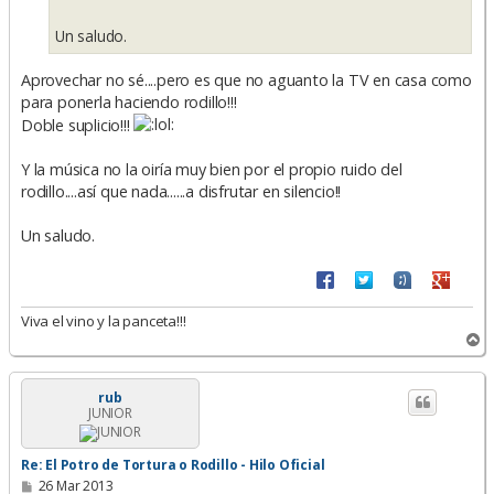
Un saludo.
Aprovechar no sé....pero es que no aguanto la TV en casa como
para ponerla haciendo rodillo!!!
Doble suplicio!!!
Y la música no la oiría muy bien por el propio ruido del
rodillo....así que nada......a disfrutar en silencio!!
Un saludo.
Viva el vino y la panceta!!!
A
r
r
i
rub
JUNIOR
b
a
Re: El Potro de Tortura o Rodillo - Hilo Oficial
M
26 Mar 2013