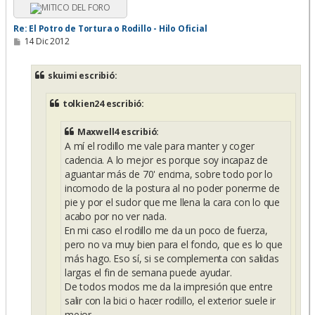
Re: El Potro de Tortura o Rodillo - Hilo Oficial
M
14 Dic 2012
e
n
s
skuimi escribió:
a
j
e
tolkien24 escribió:
Maxwell4 escribió:
A mí el rodillo me vale para manter y coger
cadencia. A lo mejor es porque soy incapaz de
aguantar más de 70' encima, sobre todo por lo
incomodo de la postura al no poder ponerme de
pie y por el sudor que me llena la cara con lo que
acabo por no ver nada.
En mi caso el rodillo me da un poco de fuerza,
pero no va muy bien para el fondo, que es lo que
más hago. Eso sí, si se complementa con salidas
largas el fin de semana puede ayudar.
De todos modos me da la impresión que entre
salir con la bici o hacer rodillo, el exterior suele ir
mejor.