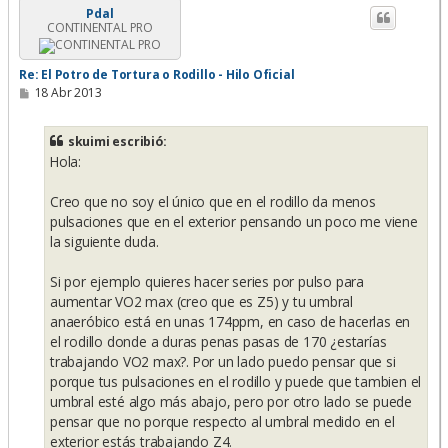
i
Pdal
CONTINENTAL PRO
b
a
Re: El Potro de Tortura o Rodillo - Hilo Oficial
M
18 Abr 2013
e
n
s
skuimi escribió:
a
Hola:
j
e
Creo que no soy el único que en el rodillo da menos
pulsaciones que en el exterior pensando un poco me viene
la siguiente duda.
Si por ejemplo quieres hacer series por pulso para
aumentar VO2 max (creo que es Z5) y tu umbral
anaeróbico está en unas 174ppm, en caso de hacerlas en
el rodillo donde a duras penas pasas de 170 ¿estarías
trabajando VO2 max?. Por un lado puedo pensar que si
porque tus pulsaciones en el rodillo y puede que tambien el
umbral esté algo más abajo, pero por otro lado se puede
pensar que no porque respecto al umbral medido en el
exterior estás trabajando Z4.