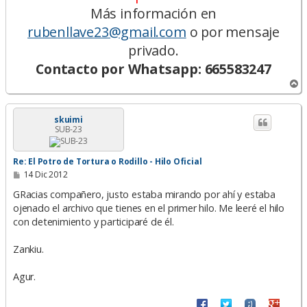
Más información en
rubenllave23@gmail.com
o por mensaje
privado.
Contacto por Whatsapp: 665583247
A
r
r
i
skuimi
SUB-23
b
a
Re: El Potro de Tortura o Rodillo - Hilo Oficial
M
14 Dic 2012
e
n
GRacias compañero, justo estaba mirando por ahí y estaba
s
ojenado el archivo que tienes en el primer hilo. Me leeré el hilo
a
con detenimiento y participaré de él.
j
e
Zankiu.
Agur.