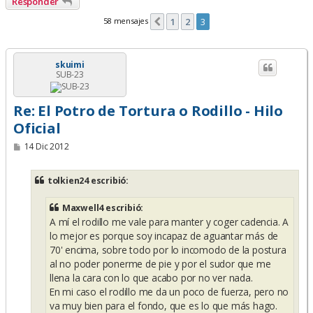
Responder
58 mensajes
1
2
3
Anterior
skuimi
SUB-23
Re: El Potro de Tortura o Rodillo - Hilo
Oficial
M
14 Dic 2012
e
n
s
tolkien24 escribió:
a
j
e
Maxwell4 escribió:
A mí el rodillo me vale para manter y coger cadencia. A
lo mejor es porque soy incapaz de aguantar más de
70' encima, sobre todo por lo incomodo de la postura
al no poder ponerme de pie y por el sudor que me
llena la cara con lo que acabo por no ver nada.
En mi caso el rodillo me da un poco de fuerza, pero no
va muy bien para el fondo, que es lo que más hago.