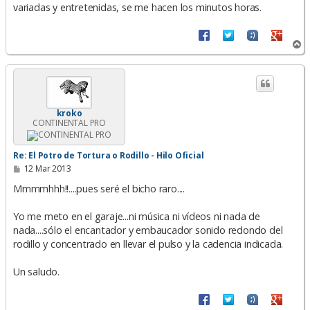
variadas y entretenidas, se me hacen los minutos horas.
A
r
r
i
b
a
kroko
CONTINENTAL PRO
Re: El Potro de Tortura o Rodillo - Hilo Oficial
M
12 Mar 2013
e
n
Mmmmhhh!!....pues seré el bicho raro....
s
a
Yo me meto en el garaje...ni música ni vídeos ni nada de
j
e
nada....sólo el encantador y embaucador sonido redondo del
rodillo y concentrado en llevar el pulso y la cadencia indicada.
Un saludo.