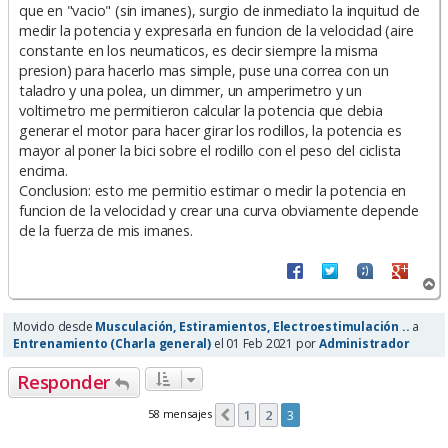
que en "vacio" (sin imanes), surgio de inmediato la inquitud de
medir la potencia y expresarla en funcion de la velocidad (aire
constante en los neumaticos, es decir siempre la misma
presion) para hacerlo mas simple, puse una correa con un
taladro y una polea, un dimmer, un amperimetro y un
voltimetro me permitieron calcular la potencia que debia
generar el motor para hacer girar los rodillos, la potencia es
mayor al poner la bici sobre el rodillo con el peso del ciclista
encima.
Conclusion: esto me permitio estimar o medir la potencia en
funcion de la velocidad y crear una curva obviamente depende
de la fuerza de mis imanes.
A
r
r
Movido desde
Musculación, Estiramientos, Electroestimulación ..
a
i
Entrenamiento (Charla general)
el 01 Feb 2021 por
Administrador
b
a
Responder
58 mensajes
1
2
3
Anterior