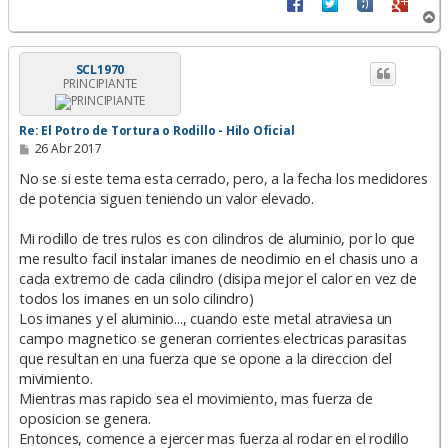
A
r
r
i
SCL1970
PRINCIPIANTE
b
a
Re: El Potro de Tortura o Rodillo - Hilo Oficial
M
26 Abr 2017
e
n
No se si este tema esta cerrado, pero, a la fecha los medidores
s
de potencia siguen teniendo un valor elevado.
a
j
e
Mi rodillo de tres rulos es con cilindros de aluminio, por lo que
me resulto facil instalar imanes de neodimio en el chasis uno a
cada extremo de cada cilindro (disipa mejor el calor en vez de
todos los imanes en un solo cilindro)
Los imanes y el aluminio..., cuando este metal atraviesa un
campo magnetico se generan corrientes electricas parasitas
que resultan en una fuerza que se opone a la direccion del
mivimiento.
Mientras mas rapido sea el movimiento, mas fuerza de
oposicion se genera.
Entonces, comence a ejercer mas fuerza al rodar en el rodillo