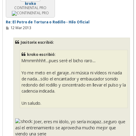
kroko
CONTINENTAL PRO
Re: El Potro de Tortura o Rodillo - Hilo Oficial
M
12 Mar 2013
e
n
s
Jositorix escribió:
a
j
e
kroko escribió:
Mmmmhhh!!....pues seré el bicho raro....
Yo me meto en el garaje...ni música ni vídeos ni nada
de nada....sólo el encantador y embaucador sonido
redondo del rodillo y concentrado en llevar el pulso y la
cadencia indicada.
Un saludo.
Joer, eres mi ídolo, yo sería incapaz...seguro que
así el entrenamiento se aprovecha mucho mejor que
viendo una serie