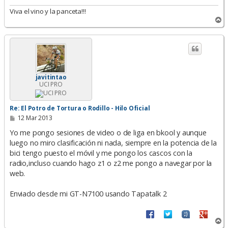
Viva el vino y la panceta!!!
A
r
r
i
b
a
javitintao
UCI PRO
Re: El Potro de Tortura o Rodillo - Hilo Oficial
M
12 Mar 2013
e
n
Yo me pongo sesiones de video o de liga en bkool y aunque
s
luego no miro clasificación ni nada, siempre en la potencia de la
a
bici tengo puesto el móvil y me pongo los cascos con la
j
e
radio,incluso cuando hago z1 o z2 me pongo a navegar por la
web.
Enviado desde mi GT-N7100 usando Tapatalk 2
A