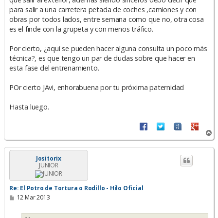
para salir a una carretera petada de coches ,camiones y con
obras por todos lados, entre semana como que no, otra cosa
es el finde con la grupeta y con menos tráfico.
Por cierto, ¿aquí se pueden hacer alguna consulta un poco más
técnica?, es que tengo un par de dudas sobre que hacer en
esta fase del entrenamiento.
POr cierto JAvi, enhorabuena por tu próxima paternidad
Hasta luego.
A
r
r
i
Jositorix
JUNIOR
b
a
Re: El Potro de Tortura o Rodillo - Hilo Oficial
M
12 Mar 2013
e
n
s