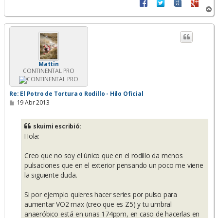
A
r
r
i
b
a
Mattin
CONTINENTAL PRO
Re: El Potro de Tortura o Rodillo - Hilo Oficial
M
19 Abr 2013
e
n
s
skuimi escribió:
a
Hola:
j
e
Creo que no soy el único que en el rodillo da menos
pulsaciones que en el exterior pensando un poco me viene
la siguiente duda.
Si por ejemplo quieres hacer series por pulso para
aumentar VO2 max (creo que es Z5) y tu umbral
anaeróbico está en unas 174ppm, en caso de hacerlas en