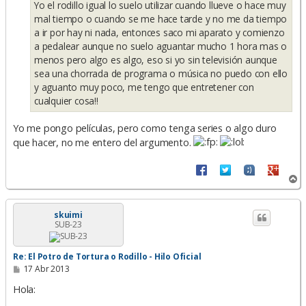
Yo el rodillo igual lo suelo utilizar cuando llueve o hace muy
j
e
mal tiempo o cuando se me hace tarde y no me da tiempo
a ir por hay ni nada, entonces saco mi aparato y comienzo
a pedalear aunque no suelo aguantar mucho 1 hora mas o
menos pero algo es algo, eso si yo sin televisión aunque
sea una chorrada de programa o música no puedo con ello
y aguanto muy poco, me tengo que entretener con
cualquier cosa!!
Yo me pongo películas, pero como tenga series o algo duro
que hacer, no me entero del argumento.
A
r
r
i
skuimi
SUB-23
b
a
Re: El Potro de Tortura o Rodillo - Hilo Oficial
M
17 Abr 2013
e
n
Hola:
s