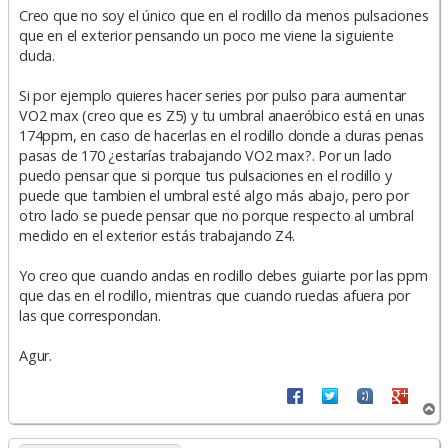
a
Creo que no soy el único que en el rodillo da menos pulsaciones
j
e
que en el exterior pensando un poco me viene la siguiente
duda.
Si por ejemplo quieres hacer series por pulso para aumentar
VO2 max (creo que es Z5) y tu umbral anaeróbico está en unas
174ppm, en caso de hacerlas en el rodillo donde a duras penas
pasas de 170 ¿estarías trabajando VO2 max?. Por un lado
puedo pensar que si porque tus pulsaciones en el rodillo y
puede que tambien el umbral esté algo más abajo, pero por
otro lado se puede pensar que no porque respecto al umbral
medido en el exterior estás trabajando Z4.
Yo creo que cuando andas en rodillo debes guiarte por las ppm
que das en el rodillo, mientras que cuando ruedas afuera por
las que correspondan.
Agur.
A
r
r