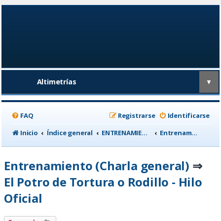
Altimetrías
▼
FAQ
Registrarse
Identificarse
Inicio
Índice general
ENTRENAMIENTO, medicina deportiva y nutrición
Entrenamiento (Charla general)
Entrenamiento (Charla general)
⇒
El Potro de Tortura o Rodillo - Hilo
Oficial