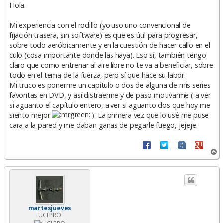
n
Hola.
s
a
Mi experiencia con el rodillo (yo uso uno convencional de
j
e
fijación trasera, sin software) es que es útil para progresar,
sobre todo aeróbicamente y en la cuestión de hacer callo en el
culo (cosa importante donde las haya). Eso sí, también tengo
claro que como entrenar al aire libre no te va a beneficiar, sobre
todo en el tema de la fuerza, pero sí que hace su labor.
Mi truco es ponerme un capítulo o dos de alguna de mis series
favoritas en DVD, y así distraerme y de paso motivarme ( a ver
si aguanto el capítulo entero, a ver si aguanto dos que hoy me
siento mejor
). La primera vez que lo usé me puse
cara a la pared y me daban ganas de pegarle fuego, jejeje.
A
r
r
i
b
a
martesjueves
UCI PRO