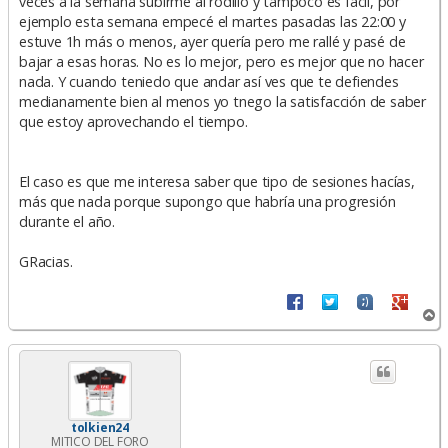
veces a la semana subirme al rodillo y tampoco es fácil, por
ejemplo esta semana empecé el martes pasadas las 22:00 y
estuve 1h más o menos, ayer quería pero me rallé y pasé de
bajar a esas horas. No es lo mejor, pero es mejor que no hacer
nada. Y cuando teniedo que andar así ves que te defiendes
medianamente bien al menos yo tnego la satisfacción de saber
que estoy aprovechando el tiempo.
El caso es que me interesa saber que tipo de sesiones hacías,
más que nada porque supongo que habría una progresión
durante el año.
GRacias.
A
r
r
i
b
a
tolkien24
MITICO DEL FORO