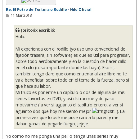
Re: El Potro de Tortura o Rodillo - Hilo Oficial
M
11 Mar 2013
e
n
s
Jositorix escribió:
a
Hola.
j
e
Mi experiencia con el rodillo (yo uso uno convencional de
fijación trasera, sin software) es que es útil para progresar,
sobre todo aeróbicamente y en la cuestión de hacer callo
en el culo (cosa importante donde las haya). Eso sí,
también tengo claro que como entrenar al aire libre no te
va a beneficiar, sobre todo en el tema de la fuerza, pero sí
que hace su labor.
Mi truco es ponerme un capítulo o dos de alguna de mis
series favoritas en DVD, y así distraerme y de paso
motivarme ( a ver si aguanto el capítulo entero, a ver si
aguanto dos que hoy me siento mejor
). La
primera vez que lo usé me puse cara a la pared y me
daban ganas de pegarle fuego, jejeje.
Yo como no me ponga una peli o tenga unas series muy