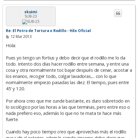
r
r
i
skuimi
SUB-23
b
a
Re: El Potro de Tortura o Rodillo - Hilo Oficial
M
12 Mar 2013
e
n
Hola:
s
a
Pues yo tengo un fortius y debo decir que el rodillo me lo da
j
e
todo. Intento dos días hacer rodillo entre semana, y entre una
cosa y otra normalmente toc bajar después de cenar, acostar a
los enanos, recoger todo, colgar lavadoras,... con lo que
normalmente empiezo pasadas las diez. El tiempo, pues entre
45' y 1:20.
Por ahora creo que me cunde bastante, es duro sobretodo en
lo sicológico por las horas a las que terminas, pero entre eso o
nada prefiero eso, además lo que no te mata te hace más
fuerte.
Cuando hay poco tiempo creo que aprovechas más el rodillo
que salir al exterior, además siendo sinceros debo decir que