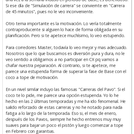
Si ese día de "Simulación de carrera" se conviernte en "Carrera
de 45 minutos", pues no le veo inconveniente.
Otro tema importante es la motivación. Lo vería totalmente
contraproducente si alguien lo hace de forma obligada en su
planificación. Pero si te apetece muchísimo, lo veo estupendo.
Para corredores Master, todavía lo veo mejor y mas adecuado.
Nosotros que lo que buscamos es diversión pura y dura, no le
veo sentido a obligarnos a no participar en CX pq vamos a
chafar nuestra peparación. Al contrario, si te apetece, me
parece una estupenda forma de superar la fase de Base con el
coco a tope de motivación.
En un nivel similar incluyo las famosas "Carreras del Pavo". Si el
coco te lo pide, me parece una opción estupenda. Yo lo he
hecho en las 2 últimas temporadas y me ha ido fenomenal. He
salido reforzado de estas carreras y no he notado para nada
fatiga a lo largo de la temporada. Eso si, el mes de enero,
después de los Pavos, siempre he hecho entrenos muy muy
suaves para bajar un poco el pistón y luego comenzar a tope
en Febrero con garantias.