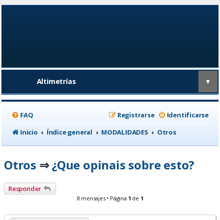
Altimetrías
▼
FAQ
Registrarse
Identificarse
Inicio
Índice general
MODALIDADES
Otros
Otros
¿Que opinais sobre esto?
⇒
Responder
8 mensajes • Página
1
de
1