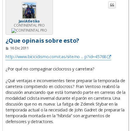
JaviAtletiko
CONTINENTAL PRO
¿Que opinais sobre esto?
M
16 Dic 2011
e
n
http://www.biciciclismo.com/cas/site/no ... p?id=45768
s
a
j
¿Por qué no compaginar ciclocross y carretera?
e
¿Qué ventajas e inconvenientes tiene preparar la temporada de
carretera compitiendo en ciclocross? Fran Ventoso reabrió la
discusión anunciando que está tomando parte en carreras de la
modalidad ciclista invernal durante el parón en carretera. Una
discusión que no es nueva: La fatiga de Zdenek Stybar en la
temporada actual o la necesidad de John Gadret de preparar la
temporada montada en la “híbrida” son argumentos de
defensores y detractores.