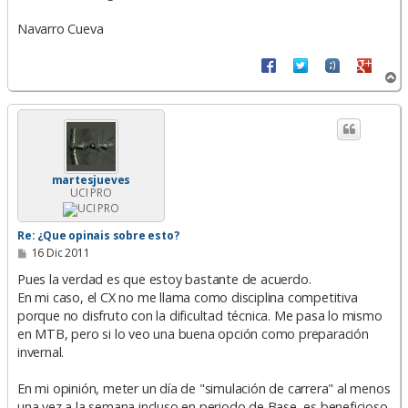
Navarro Cueva
A
r
r
i
b
a
martesjueves
UCI PRO
Re: ¿Que opinais sobre esto?
M
16 Dic 2011
e
n
Pues la verdad es que estoy bastante de acuerdo.
s
En mi caso, el CX no me llama como disciplina competitiva
a
porque no disfruto con la dificultad técnica. Me pasa lo mismo
j
e
en MTB, pero si lo veo una buena opción como preparación
invernal.
En mi opinión, meter un día de "simulación de carrera" al menos
una vez a la semana incluso en periodo de Base, es beneficioso.