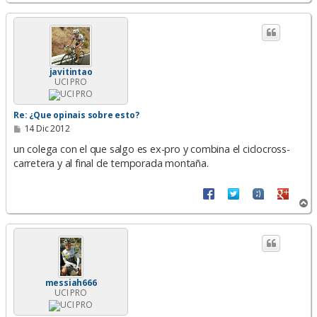
r
r
i
b
a
javitintao
UCI PRO
Re: ¿Que opinais sobre esto?
M
14 Dic 2012
e
n
un colega con el que salgo es ex-pro y combina el ciclocross-
s
carretera y al final de temporada montaña.
a
j
e
A
r
r
i
b
a
messiah666
UCI PRO