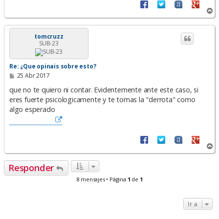
A
r
r
i
tomcruzz
SUB-23
b
a
Re: ¿Que opinais sobre esto?
M
25 Abr 2017
e
n
que no te quiero ni contar. Evidentemente ante este caso, si
s
eres fuerte psicologicamente y te tomas la "derrota" como
a
algo esperado
j
e
บาคาร่า online
A
r
r
Responder
i
b
8 mensajes • Página
1
de
1
a
Ir a