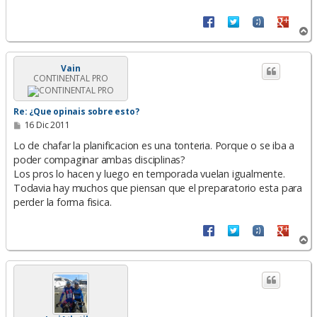
A
r
r
i
Vain
CONTINENTAL PRO
b
a
Re: ¿Que opinais sobre esto?
M
16 Dic 2011
e
n
Lo de chafar la planificacion es una tonteria. Porque o se iba a
s
poder compaginar ambas disciplinas?
a
Los pros lo hacen y luego en temporada vuelan igualmente.
j
e
Todavia hay muchos que piensan que el preparatorio esta para
perder la forma fisica.
A
r
r
i
b
a