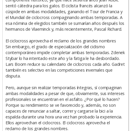
sentó cátedra para los galos. El ciclista francés alcanzó la
cúspide en ambas modalidades, ganando el Tour de Francia y
el Mundial de ciclocross compaginando ambas temporadas. A
esa nómina de elegidos también se sumarían años después los
hermanos de Vlaeminck y, más recientemente, Pascal Richard.
El ciclocross aprovecha el reclamo de los grandes nombres
Sin embargo, el grado de especialización del ciclismo
contemporáneo impide completar ambas temporadas. Zdenek
Stybar lo ha intentado este año y la fatiga le ha desbordado.
Lars Boom reduce su calendario de ciclocross cada año. Gadret
también es selectivo en las competiciones invernales que
disputa.
Pero, aunque sin realizar temporadas íntegras, sí compaginan
ambas modalidades a pesar de que, obviamente, sus intereses
profesionales se encuentran en el asfalto. ¿Por qué lo hacen?
Porque su rendimiento se ve favorecido y, además, no son
capaces de renunciar a saltar, correr y cargarse la bici a la
espalda durante una hora una vez han probado la experiencia.
Ellos aprovechan el ciclocross. El ciclocross aprovecha el
reclamo de los grandes nombres.