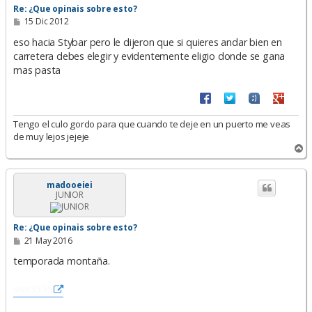
Re: ¿Que opinais sobre esto?
M
15 Dic 2012
e
n
eso hacia Stybar pero le dijeron que si quieres andar bien en
s
carretera debes elegir y evidentemente eligio donde se gana
a
mas pasta
j
e
Tengo el culo gordo para que cuando te deje en un puerto me veas
de muy lejos jejeje
A
r
r
i
madooeiei
JUNIOR
b
a
Re: ¿Que opinais sobre esto?
M
21 May 2016
e
n
temporada montaña.
s
a
viva3355
j
e