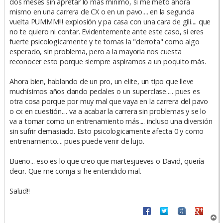
dos meses sin apretar lo más minimo, si me meto ahora
mismo en una carrera de CX o en un pavo.... en la segunda
vuelta PUMMM!!! explosión y pa casa con una cara de gili.... que
no te quiero ni contar. Evidentemente ante este caso, si eres
fuerte psicologicamente y te tomas la "derrota" como algo
esperado, sin problema, pero a la mayoria nos cuesta
reconocer esto porque siempre aspiramos a un poquito más.
Ahora bien, hablando de un pro, un elite, un tipo que lleve
muchísimos años dando pedales o un superclase..... pues es
otra cosa porque por muy mal que vaya en la carrera del pavo
o cx en cuestión.... va a acabar la carrera sin problemas y se lo
va a tomar como un entrenamiento más.... incluso una diversión
sin sufrir demasiado. Esto psicologicamente afecta 0 y como
entrenamiento.... pues puede venir de lujo.
Bueno... eso es lo que creo que martesjueves o David, quería
decir. Que me corrija si he entendido mal.
Salud!!
A