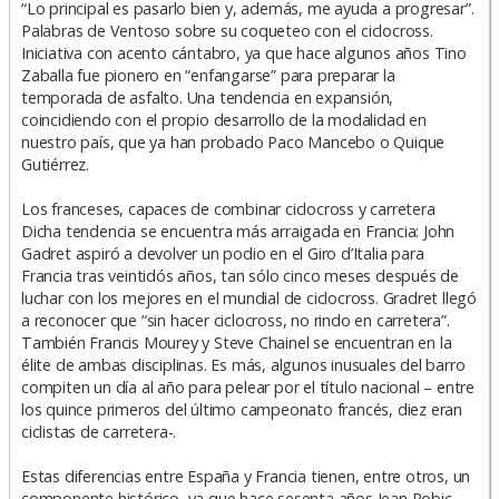
“Lo principal es pasarlo bien y, además, me ayuda a progresar”.
Palabras de Ventoso sobre su coqueteo con el ciclocross.
Iniciativa con acento cántabro, ya que hace algunos años Tino
Zaballa fue pionero en “enfangarse” para preparar la
temporada de asfalto. Una tendencia en expansión,
coincidiendo con el propio desarrollo de la modalidad en
nuestro país, que ya han probado Paco Mancebo o Quique
Gutiérrez.
Los franceses, capaces de combinar ciclocross y carretera
Dicha tendencia se encuentra más arraigada en Francia: John
Gadret aspiró a devolver un podio en el Giro d’Italia para
Francia tras veintidós años, tan sólo cinco meses después de
luchar con los mejores en el mundial de ciclocross. Gradret llegó
a reconocer que “sin hacer ciclocross, no rindo en carretera”.
También Francis Mourey y Steve Chainel se encuentran en la
élite de ambas disciplinas. Es más, algunos inusuales del barro
compiten un día al año para pelear por el título nacional – entre
los quince primeros del último campeonato francés, diez eran
ciclistas de carretera-.
Estas diferencias entre España y Francia tienen, entre otros, un
componente histórico, ya que hace sesenta años Jean Robic