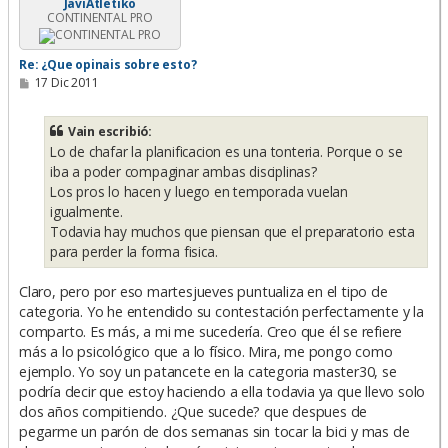
JaviAtletiko
CONTINENTAL PRO
Re: ¿Que opinais sobre esto?
M
17 Dic 2011
e
n
s
Vain escribió:
a
Lo de chafar la planificacion es una tonteria. Porque o se
j
e
iba a poder compaginar ambas disciplinas?
Los pros lo hacen y luego en temporada vuelan
igualmente.
Todavia hay muchos que piensan que el preparatorio esta
para perder la forma fisica.
Claro, pero por eso martesjueves puntualiza en el tipo de
categoria. Yo he entendido su contestación perfectamente y la
comparto. Es más, a mi me sucedería. Creo que él se refiere
más a lo psicológico que a lo físico. Mira, me pongo como
ejemplo. Yo soy un patancete en la categoria master30, se
podría decir que estoy haciendo a ella todavia ya que llevo solo
dos años compitiendo. ¿Que sucede? que despues de
pegarme un parón de dos semanas sin tocar la bici y mas de