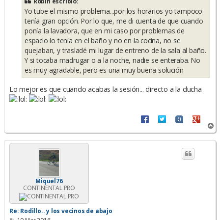
Robin escribió:
a
Yo tube el mismo problema...por los horarios yo tampoco
j
e
tenía gran opción. Por lo que, me di cuenta de que cuando
ponía la lavadora, que en mi caso por problemas de
espacio lo tenía en el baño y no en la cocina, no se
quejaban, y trasladé mi lugar de entreno de la sala al baño.
Y si tocaba madrugar o a la noche, nadie se enteraba. No
es muy agradable, pero es una muy buena solución
Lo mejor es que cuando acabas la sesión... directo a la ducha
A
r
r
i
b
a
Miquel76
CONTINENTAL PRO
Re: Rodillo.. y los vecinos de abajo
M