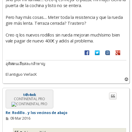
a
puerta de la cochina y listo no se entera.
j
e
Pero hay más cosas.... Meter toda la resistencia y que la rueda
gire más lenta. Terraza cerrada? Trastero?
Creo q los nuevos rodillos sin rueda mejoran muchísimo bien
vale pagar de nuevo 400€ y adiós al problema.
อุทิศตนเสียสละกล้าหาญ
El antiguo VerlacK
A
r
r
i
t4h4wk
CONTINENTAL PRO
b
a
Re: Rodillo.. y los vecinos de abajo
M
09 Mar 2016
e
n
s