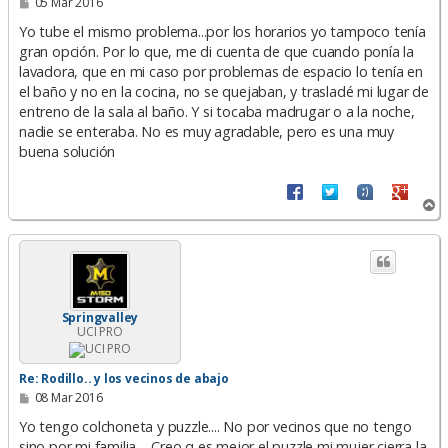
M
05 Mar 2016
e
n
Yo tube el mismo problema...por los horarios yo tampoco tenía
s
gran opción. Por lo que, me di cuenta de que cuando ponía la
a
lavadora, que en mi caso por problemas de espacio lo tenía en
j
e
el baño y no en la cocina, no se quejaban, y trasladé mi lugar de
entreno de la sala al baño. Y si tocaba madrugar o a la noche,
nadie se enteraba. No es muy agradable, pero es una muy
buena solución
A
r
r
i
b
a
Springvalley
UCI PRO
Re: Rodillo.. y los vecinos de abajo
M
08 Mar 2016
e
n
Yo tengo colchoneta y puzzle.... No por vecinos que no tengo
s
sino por mi familia.... Creo q es mejor el puzzle mi mujer cierra la