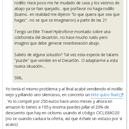
rodillo. Hace poco me he mudado de casa y los vecinos de
abajo ya se han quejado... que porfavor no haga rodillo
(bueno.. en realidad me dijeron "lo que quiera que sea que
hagas".. no se que se imaginaron) a partir de las 21
Tengo un Elite Travel Hydroforce montado sobre una
colchoneta del decartón.. no hace mucho ruido pero
imagino que debe generar reverberación abajo.
Sabéis de alguna solución? Tal vez esta especie de tatami
"puzzle" que venden en el Decartón.. O adaptarme a esta
nueva situación...
Slds,
Yo tenía el mismo problema y al final acabé vendiendo el rodillo
viejo y pillando uno silencioso, en concreto un
elite qubo fluid
. Yo lo compré por 250 euros hace unos meses y ahora en
amazon lo tienes a 195 y encima puedes pillar el 20% de
descuento que hay en ciclismo usando el código CICLISMO20
(no se cuando caduca la oferta, así que échale un vistazo por si
acaso)