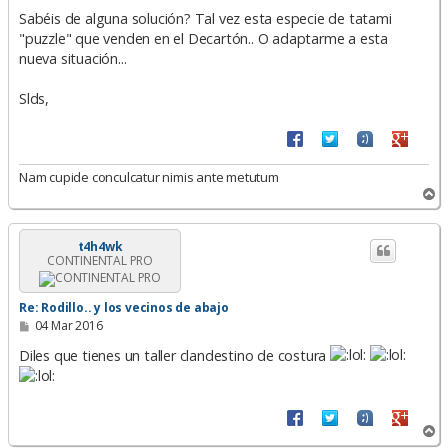
Sabéis de alguna solución? Tal vez esta especie de tatami
"puzzle" que venden en el Decartón.. O adaptarme a esta
nueva situación...
Slds,
Nam cupide conculcatur nimis ante metutum
A
r
r
i
t4h4wk
CONTINENTAL PRO
b
a
Re: Rodillo.. y los vecinos de abajo
M
04 Mar 2016
e
n
Diles que tienes un taller clandestino de costura
s
a
j
e
A
r