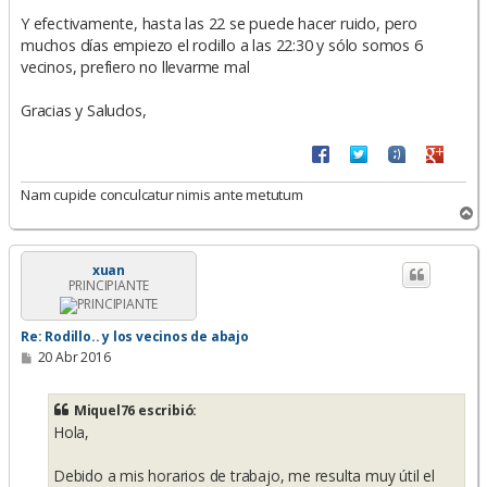
Y efectivamente, hasta las 22 se puede hacer ruido, pero
muchos días empiezo el rodillo a las 22:30 y sólo somos 6
vecinos, prefiero no llevarme mal
Gracias y Saludos,
Nam cupide conculcatur nimis ante metutum
A
r
r
i
xuan
PRINCIPIANTE
b
a
Re: Rodillo.. y los vecinos de abajo
M
20 Abr 2016
e
n
s
Miquel76 escribió:
a
Hola,
j
e
Debido a mis horarios de trabajo, me resulta muy útil el