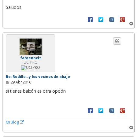
Saludos
A
r
r
i
b
a
fahrenheit
UCI PRO
Re: Rodillo.. y los vecinos de abajo
M
29 Abr 2016
e
n
si tienes balcón es otra opción
s
a
j
e
Mi Blog
A
r