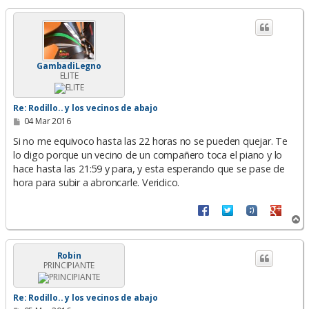
r
i
b
a
GambadiLegno
ELITE
Re: Rodillo.. y los vecinos de abajo
M
04 Mar 2016
e
n
Si no me equivoco hasta las 22 horas no se pueden quejar. Te
s
lo digo porque un vecino de un compañero toca el piano y lo
a
hace hasta las 21:59 y para, y esta esperando que se pase de
j
e
hora para subir a abroncarle. Veridico.
A
r
r
i
Robin
PRINCIPIANTE
b
a
Re: Rodillo.. y los vecinos de abajo