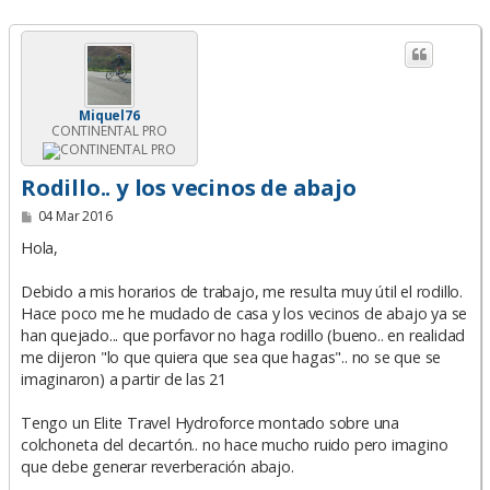
Miquel76
CONTINENTAL PRO
Rodillo.. y los vecinos de abajo
M
04 Mar 2016
e
n
Hola,
s
a
Debido a mis horarios de trabajo, me resulta muy útil el rodillo.
j
e
Hace poco me he mudado de casa y los vecinos de abajo ya se
han quejado... que porfavor no haga rodillo (bueno.. en realidad
me dijeron "lo que quiera que sea que hagas".. no se que se
imaginaron) a partir de las 21
Tengo un Elite Travel Hydroforce montado sobre una
colchoneta del decartón.. no hace mucho ruido pero imagino
que debe generar reverberación abajo.