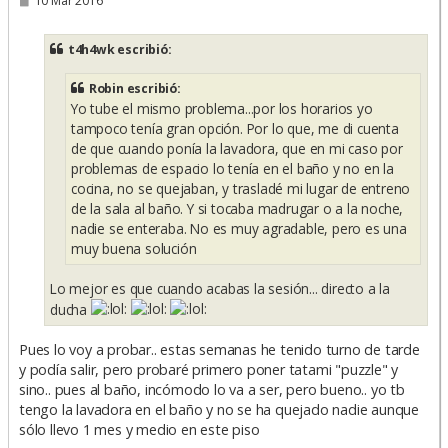
10 Mar 2016
e
n
s
t4h4wk escribió:
a
j
e
Robin escribió:
Yo tube el mismo problema...por los horarios yo
tampoco tenía gran opción. Por lo que, me di cuenta
de que cuando ponía la lavadora, que en mi caso por
problemas de espacio lo tenía en el baño y no en la
cocina, no se quejaban, y trasladé mi lugar de entreno
de la sala al baño. Y si tocaba madrugar o a la noche,
nadie se enteraba. No es muy agradable, pero es una
muy buena solución
Lo mejor es que cuando acabas la sesión... directo a la
ducha
Pues lo voy a probar.. estas semanas he tenido turno de tarde
y podía salir, pero probaré primero poner tatami "puzzle" y
sino.. pues al baño, incómodo lo va a ser, pero bueno.. yo tb
tengo la lavadora en el baño y no se ha quejado nadie aunque
sólo llevo 1 mes y medio en este piso