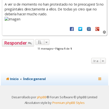
e
n
A ver si de momento no han protestado no te preocupes! Si no
s
pregúntales directamente a ellos. De todas yo creo que no
a
debería hacer mucho ruido.
j
e
A
r
r
Responder
i
b
11 mensajes • Página
1
de
1
a
Ir a
Inicio
Índice general
Desarrollado por
phpBB
® Forum Software © phpBB Limited
Absolution style by
Premium phpBB Styles