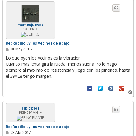
r
i
b
a
martesjueves
UCI PRO
Re: Rodillo.. y los vecinos de abajo
M
01 May 2016
e
n
Lo que oyen los vecinos es la vibracion.
s
Cuanto mas lenta gira la rueda, menos suena. Yo lo hago
a
siempre al maximo dd resistencia y jiego con los piñones, hasta
j
e
el 39*28 tengo margen.
A
r
r
i
Tikiciclos
PRINCIPIANTE
b
a
Re: Rodillo.. y los vecinos de abajo
M
23 Abr 2017