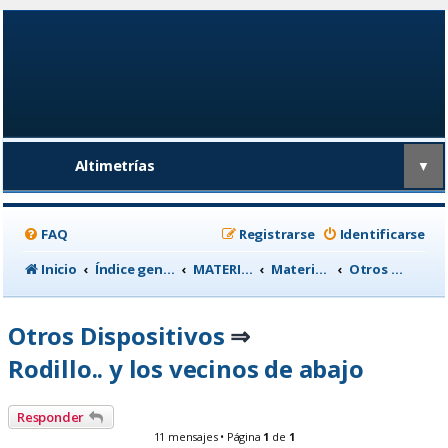
Altimetrías
▼
FAQ
Registrarse
Identificarse
Inicio
Índice general
MATERIAL CICLISTA
Material para Entrenamiento
Otros Dispositivos
Otros Dispositivos
⇒
Rodillo.. y los vecinos de abajo
Responder
11 mensajes • Página
1
de
1