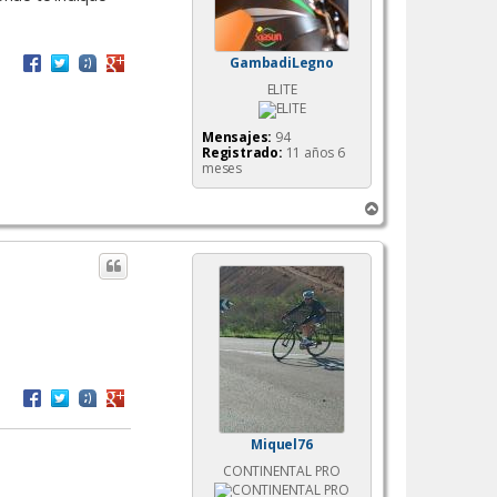
GambadiLegno
ELITE
Mensajes:
94
Registrado:
11 años 6
meses
A
r
r
i
b
a
Miquel76
CONTINENTAL PRO