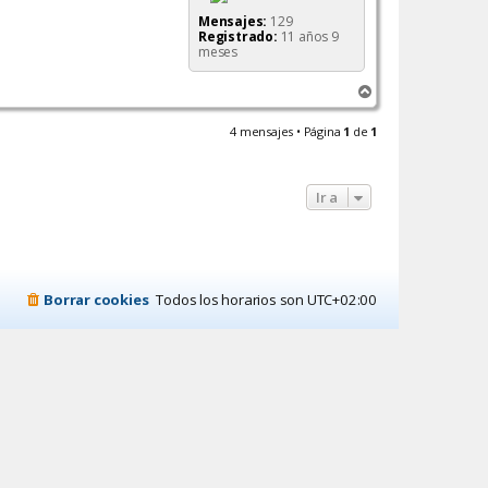
Mensajes:
129
Registrado:
11 años 9
meses
A
r
r
4 mensajes • Página
1
de
1
i
b
a
Ir a
Borrar cookies
Todos los horarios son
UTC+02:00