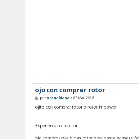
ojo con comprar rotor
M
por
yosualdana
»
02 Mar 2016
e
n
ojito con comprar rotor o rotor impower
s
a
j
e
Experiencia con rotor.
Me compre unas bielas rotor (una pasta gansa) y fa