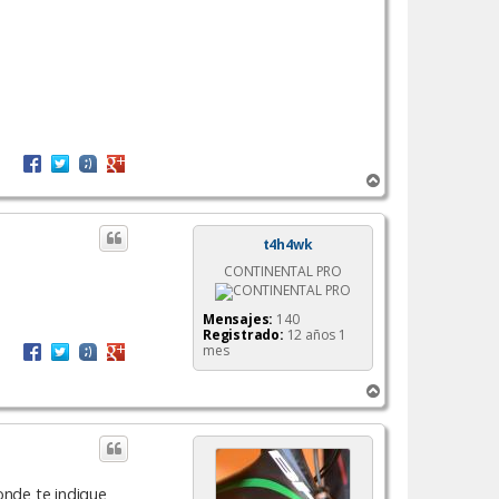
A
r
r
i
t4h4wk
b
CONTINENTAL PRO
a
Mensajes:
140
Registrado:
12 años 1
mes
A
r
r
i
b
a
onde te indique