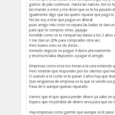
gastos de pila continuos. Hasta las narices. Así no h
las mando a rotor y me dicen que se le ha pasado e
Igualmente digo que las quiero reparar que pago lo 
No las voy a tirar que pague un dineral
pues amigo mío rotor no repara las bielas te dan u
para que te compres otras. jajajaja
Increíble como se te rompan las bielas a los 2 años e
Y me dan un 20% para comprarles otra vez.
Pero bueno esto es de chiste….
menudo negocio no pague 4 duros precisamente.
y encima estaba dispuesto a pagar el arreglo.
Empresas como esta nos timan a la cara entiendo q
Pero tendrán que responder por los clientes que h
O cuando a el coche se le pasan 2 años hay que tira
Que vergüenza de empresa es la que te vende sus p
Pasa de ti aunque quieras repararlo.
Vamos que el que quiera perder dinero ya sabe en q
Espero que mi pérdida de dinero sirva para que no 
Hay empresas como garmin que aunque se le pase la