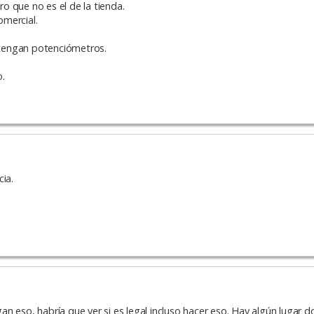
o que no es el de la tienda.
mercial.
tengan potenciómetros.
o.
ia.
n eso, habría que ver si es legal incluso hacer eso. Hay algún lugar d