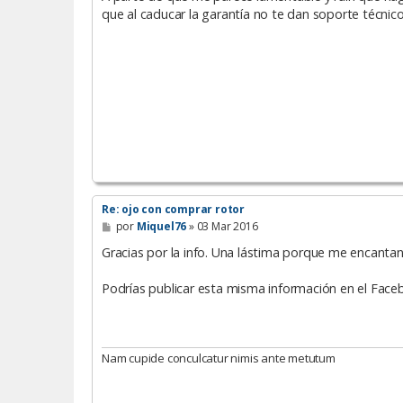
s
que al caducar la garantía no te dan soporte técnic
a
j
e
Re: ojo con comprar rotor
M
por
Miquel76
»
03 Mar 2016
e
n
Gracias por la info. Una lástima porque me encantan
s
a
Podrías publicar esta misma información en el Faceb
j
e
Nam cupide conculcatur nimis ante metutum