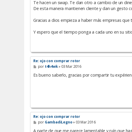
Te hacen un swap. Te dan otro a cambio de un diner
De esta manera mantienen cliente y dan un gesto co
Gracias a dios empieza a haber más empresas que 
Y espero que el tiempo ponga a cada uno en su siti
Re: ojo con comprar rotor
M
por
t4h4wk
»
03 Mar 2016
e
n
Es bueno saberlo, gracias por compartir tu expérienc
s
a
j
e
Re: ojo con comprar rotor
M
por
GambadiLegno
»
03 Mar 2016
e
n
A parte de que me parece lamentable y ruín que haga