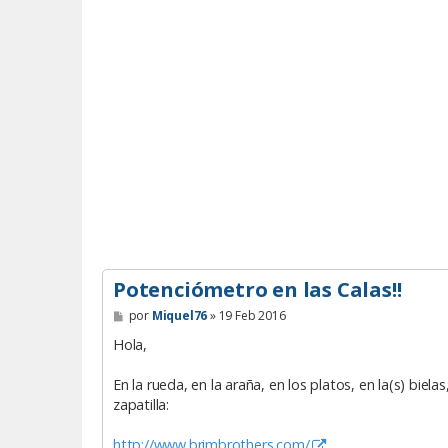
Potenciómetro en las Calas!!
M
por
Miquel76
»
19 Feb 2016
e
n
Hola,
s
a
En la rueda, en la araña, en los platos, en la(s) bie
j
e
zapatilla:
http://www.brimbrothers.com/