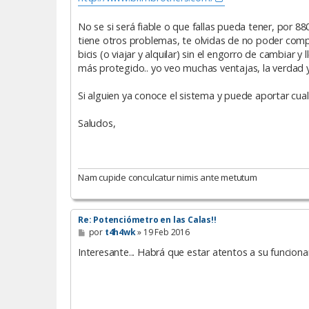
No se si será fiable o que fallas pueda tener, por 88
tiene otros problemas, te olvidas de no poder comp
bicis (o viajar y alquilar) sin el engorro de cambiar y 
más protegido.. yo veo muchas ventajas, la verdad 
Si alguien ya conoce el sistema y puede aportar cual
Saludos,
Nam cupide conculcatur nimis ante metutum
Re: Potenciómetro en las Calas!!
M
por
t4h4wk
»
19 Feb 2016
e
n
Interesante... Habrá que estar atentos a su funcionam
s
a
j
e