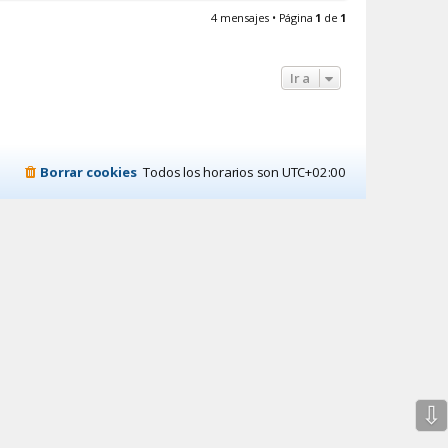
r
4 mensajes • Página
1
de
1
i
b
a
Ir a
Borrar cookies
Todos los horarios son
UTC+02:00
⇩