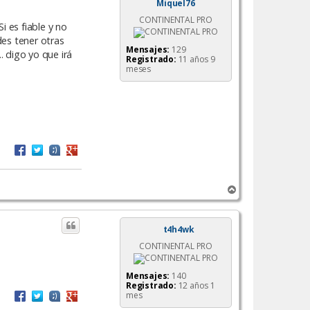
Miquel76
CONTINENTAL PRO
i es fiable y no
es tener otras
Mensajes:
129
.. digo yo que irá
Registrado:
11 años 9
meses
A
r
r
i
t4h4wk
b
CONTINENTAL PRO
a
Mensajes:
140
Registrado:
12 años 1
mes