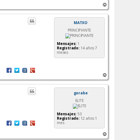
A
r
r
i
MATXO
b
PRINCIPIANTE
a
Mensajes:
1
Registrado:
14 años 7
meses
A
r
r
i
gorabe
b
ELITE
a
Mensajes:
53
Registrado:
12 años 1
mes
A
r