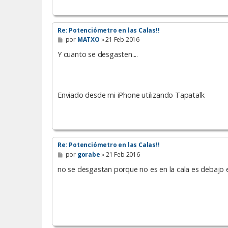
Re: Potenciómetro en las Calas!!
M
por
MATXO
»
21 Feb 2016
e
n
Y cuanto se desgasten....
s
a
j
e
Enviado desde mi iPhone utilizando Tapatalk
Re: Potenciómetro en las Calas!!
M
por
gorabe
»
21 Feb 2016
e
n
no se desgastan porque no es en la cala es debajo en
s
a
j
e