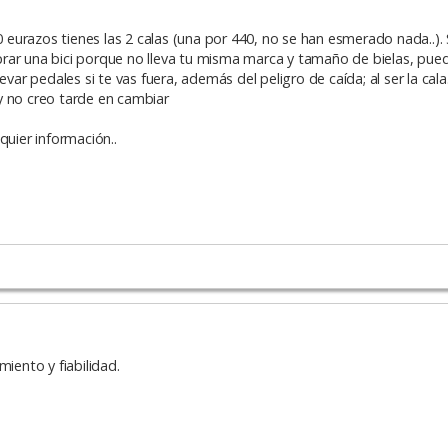
0 eurazos tienes las 2 calas (una por 440, no se han esmerado nada..). S
rar una bici porque no lleva tu misma marca y tamaño de bielas, pued
llevar pedales si te vas fuera, además del peligro de caída; al ser la cala
y no creo tarde en cambiar
quier información..
iento y fiabilidad.