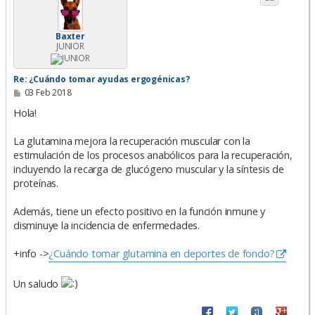
b
a
Baxter
JUNIOR
Re: ¿Cuándo tomar ayudas ergogénicas?
M
03 Feb 2018
e
n
Hola!
s
a
La glutamina mejora la recuperación muscular con la
j
e
estimulación de los procesos anabólicos para la recuperación,
incluyendo la recarga de glucógeno muscular y la síntesis de
proteínas.
Además, tiene un efecto positivo en la función inmune y
disminuye la incidencia de enfermedades.
+info ->
¿Cuándo tomar glutamina en deportes de fondo?
Un saludo