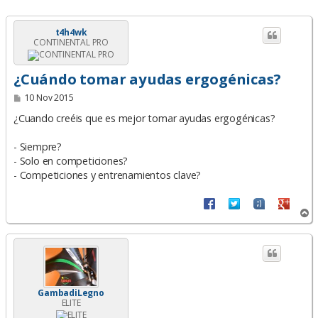
t4h4wk
CONTINENTAL PRO
¿Cuándo tomar ayudas ergogénicas?
M
10 Nov 2015
e
n
¿Cuando creéis que es mejor tomar ayudas ergogénicas?
s
a
- Siempre?
j
e
- Solo en competiciones?
- Competiciones y entrenamientos clave?
A
r
r
i
b
a
GambadiLegno
ELITE