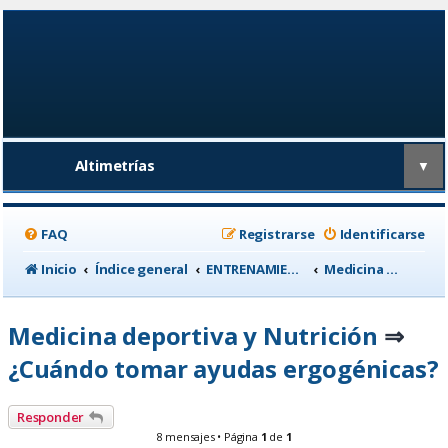
Altimetrías
▼
FAQ
Registrarse
Identificarse
Inicio
Índice general
ENTRENAMIENTO, medicina deportiva y nutrición
Medicina deportiva y Nutrición
Medicina deportiva y Nutrición
⇒
¿Cuándo tomar ayudas ergogénicas?
Responder
8 mensajes • Página
1
de
1