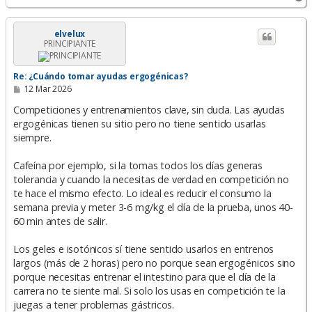
r
r
i
elvelux
PRINCIPIANTE
b
a
Re: ¿Cuándo tomar ayudas ergogénicas?
M
12 Mar 2026
e
n
Competiciones y entrenamientos clave, sin duda. Las ayudas
s
ergogénicas tienen su sitio pero no tiene sentido usarlas
a
siempre.
j
e
Cafeína por ejemplo, si la tomas todos los días generas
tolerancia y cuando la necesitas de verdad en competición no
te hace el mismo efecto. Lo ideal es reducir el consumo la
semana previa y meter 3-6 mg/kg el día de la prueba, unos 40-
60 min antes de salir.
Los geles e isotónicos sí tiene sentido usarlos en entrenos
largos (más de 2 horas) pero no porque sean ergogénicos sino
porque necesitas entrenar el intestino para que el día de la
carrera no te siente mal. Si solo los usas en competición te la
juegas a tener problemas gástricos.