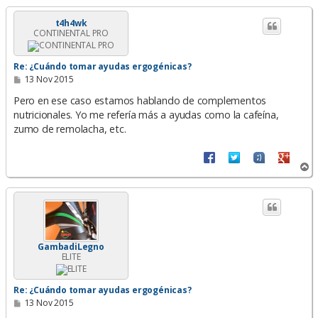
r
i
t4h4wk
CONTINENTAL PRO
b
a
Re: ¿Cuándo tomar ayudas ergogénicas?
M
13 Nov 2015
e
n
Pero en ese caso estamos hablando de complementos
s
nutricionales. Yo me refería más a ayudas como la cafeína,
a
zumo de remolacha, etc.
j
e
A
r
r
i
b
a
GambadiLegno
ELITE
Re: ¿Cuándo tomar ayudas ergogénicas?
M
13 Nov 2015
e