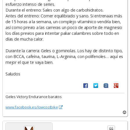
esfuerzo intenso de series.
Durante el entreno: Sales con algo de carbohidratos.
Antes del entreno: Comer equilibrado y sano. Si entrenaas más
de 15 horas a la semana, un complejo vitamínico vendría bien,
así como previo a las carreras un poco de aporte de magnesio
los días previos para intentar paliar calambres sobre todo en
días de mucha calor.
Durante la carrera: Geles o gominolas. Los hay de distinto tipo,
con BCCA, cafeína, taurina, L-Arginina, con polifenoles… aquí es
mejor el que te vaya bien.
Saludos
Geles Victory Endurance baratos
www.facebook.es/lowcostbike
A
r
r
i