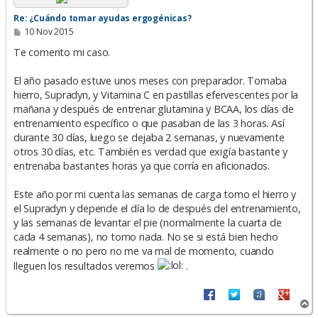
Re: ¿Cuándo tomar ayudas ergogénicas?
M
10 Nov 2015
e
n
Te comento mi caso.
s
a
El año pasado estuve unos meses con preparador. Tomaba
j
e
hierro, Supradyn, y Vitamina C en pastillas efervescentes por la
mañana y después de entrenar glutamina y BCAA, los días de
entrenamiento específico o que pasaban de las 3 horas. Así
durante 30 días, luego se dejaba 2 semanas, y nuevamente
otros 30 días, etc. También es verdad que exigía bastante y
entrenaba bastantes horas ya que corría en aficionados.
Este año por mi cuenta las semanas de carga tomo el hierro y
el Supradyn y depende el día lo de después del entrenamiento,
y las semanas de levantar el pie (normalmente la cuarta de
cada 4 semanas), no tomo nada. No se si está bien hecho
realmente o no pero no me va mal de momento, cuando
lleguen los resultados veremos
.
A
r