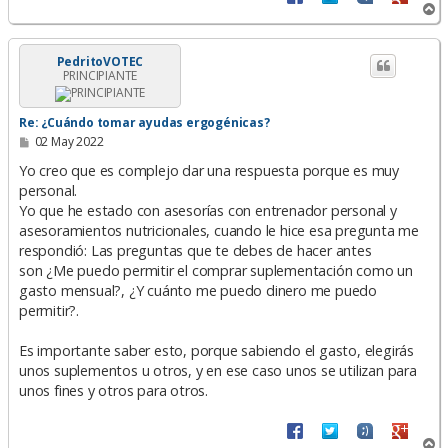
A
r
r
i
PedritoVOTEC
PRINCIPIANTE
b
a
Re: ¿Cuándo tomar ayudas ergogénicas?
M
02 May 2022
e
n
Yo creo que es complejo dar una respuesta porque es muy
s
personal.
a
Yo que he estado con asesorías con entrenador personal y
j
e
asesoramientos nutricionales, cuando le hice esa pregunta me
respondió: Las preguntas que te debes de hacer antes
son ¿Me puedo permitir el comprar suplementación como un
gasto mensual?, ¿Y cuánto me puedo dinero me puedo
permitir?.
Es importante saber esto, porque sabiendo el gasto, elegirás
unos suplementos u otros, y en ese caso unos se utilizan para
unos fines y otros para otros.
A