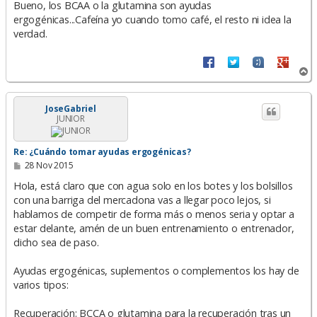
n
Bueno, los BCAA o la glutamina son ayudas
s
ergogénicas...Cafeína yo cuando tomo café, el resto ni idea la
a
verdad.
j
e
A
r
r
i
JoseGabriel
JUNIOR
b
a
Re: ¿Cuándo tomar ayudas ergogénicas?
M
28 Nov 2015
e
n
Hola, está claro que con agua solo en los botes y los bolsillos
s
con una barriga del mercadona vas a llegar poco lejos, si
a
hablamos de competir de forma más o menos seria y optar a
j
e
estar delante, amén de un buen entrenamiento o entrenador,
dicho sea de paso.
Ayudas ergogénicas, suplementos o complementos los hay de
varios tipos:
Recuperación: BCCA o glutamina para la recuperación tras un