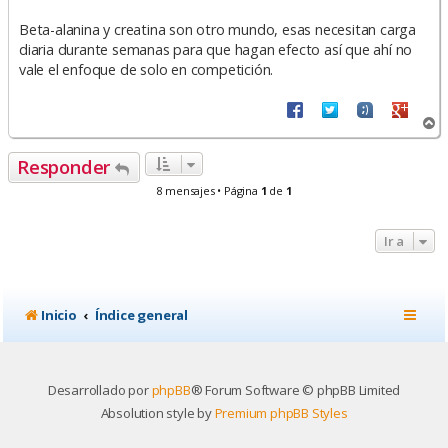
Beta-alanina y creatina son otro mundo, esas necesitan carga
diaria durante semanas para que hagan efecto así que ahí no
vale el enfoque de solo en competición.
A
r
r
Responder
i
b
8 mensajes • Página
1
de
1
a
Ir a
Inicio
Índice general
Desarrollado por
phpBB
® Forum Software © phpBB Limited
Absolution style by
Premium phpBB Styles