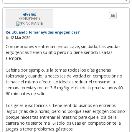
r
r
i
elvelux
PRINCIPIANTE
b
a
Re: ¿Cuándo tomar ayudas ergogénicas?
M
12 Mar 2026
e
n
Competiciones y entrenamientos clave, sin duda. Las ayudas
s
ergogénicas tienen su sitio pero no tiene sentido usarlas
a
siempre.
j
e
Cafeína por ejemplo, si la tomas todos los días generas
tolerancia y cuando la necesitas de verdad en competición no
te hace el mismo efecto. Lo ideal es reducir el consumo la
semana previa y meter 3-6 mg/kg el día de la prueba, unos 40-
60 min antes de salir.
Los geles e isotónicos sí tiene sentido usarlos en entrenos
largos (más de 2 horas) pero no porque sean ergogénicos sino
porque necesitas entrenar el intestino para que el día de la
carrera no te siente mal. Si solo los usas en competición te la
juegas a tener problemas gástricos.