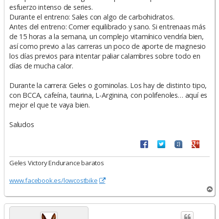
esfuerzo intenso de series.
Durante el entreno: Sales con algo de carbohidratos.
Antes del entreno: Comer equilibrado y sano. Si entrenaas más
de 15 horas a la semana, un complejo vitamínico vendría bien,
así como previo a las carreras un poco de aporte de magnesio
los días previos para intentar paliar calambres sobre todo en
días de mucha calor.
Durante la carrera: Geles o gominolas. Los hay de distinto tipo,
con BCCA, cafeína, taurina, L-Arginina, con polifenoles… aquí es
mejor el que te vaya bien.
Saludos
Geles Victory Endurance baratos
www.facebook.es/lowcostbike
A
r
r
i