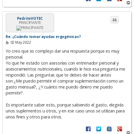
A
r
r
i
PedritoVOTEC
PRINCIPIANTE
b
a
Re: ¿Cuándo tomar ayudas ergogénicas?
M
02 May 2022
e
n
Yo creo que es complejo dar una respuesta porque es muy
s
personal.
a
Yo que he estado con asesorías con entrenador personal y
j
e
asesoramientos nutricionales, cuando le hice esa pregunta me
respondió: Las preguntas que te debes de hacer antes
son ¿Me puedo permitir el comprar suplementación como un
gasto mensual?, ¿Y cuánto me puedo dinero me puedo
permitir?.
Es importante saber esto, porque sabiendo el gasto, elegirás
unos suplementos u otros, y en ese caso unos se utilizan para
unos fines y otros para otros.
A