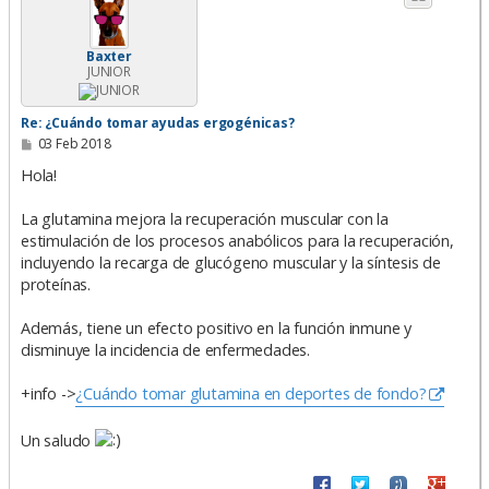
b
a
Baxter
JUNIOR
Re: ¿Cuándo tomar ayudas ergogénicas?
M
03 Feb 2018
e
n
Hola!
s
a
La glutamina mejora la recuperación muscular con la
j
e
estimulación de los procesos anabólicos para la recuperación,
incluyendo la recarga de glucógeno muscular y la síntesis de
proteínas.
Además, tiene un efecto positivo en la función inmune y
disminuye la incidencia de enfermedades.
+info ->
¿Cuándo tomar glutamina en deportes de fondo?
Un saludo