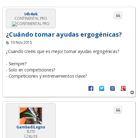
t4h4wk
CONTINENTAL PRO
¿Cuándo tomar ayudas ergogénicas?
M
10 Nov 2015
e
n
¿Cuando creéis que es mejor tomar ayudas ergogénicas?
s
a
- Siempre?
j
e
- Solo en competiciones?
- Competiciones y entrenamientos clave?
A
r
r
i
b
a
GambadiLegno
ELITE