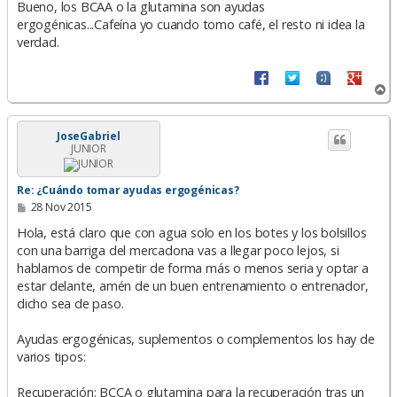
n
Bueno, los BCAA o la glutamina son ayudas
s
ergogénicas...Cafeína yo cuando tomo café, el resto ni idea la
a
verdad.
j
e
A
r
r
i
JoseGabriel
JUNIOR
b
a
Re: ¿Cuándo tomar ayudas ergogénicas?
M
28 Nov 2015
e
n
Hola, está claro que con agua solo en los botes y los bolsillos
s
con una barriga del mercadona vas a llegar poco lejos, si
a
hablamos de competir de forma más o menos seria y optar a
j
e
estar delante, amén de un buen entrenamiento o entrenador,
dicho sea de paso.
Ayudas ergogénicas, suplementos o complementos los hay de
varios tipos:
Recuperación: BCCA o glutamina para la recuperación tras un