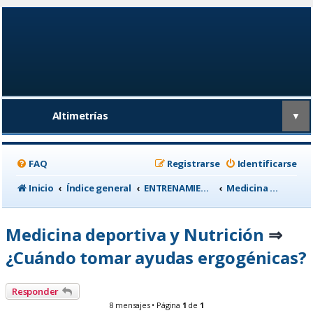
Altimetrías
▼
FAQ
Registrarse
Identificarse
Inicio
Índice general
ENTRENAMIENTO, medicina deportiva y nutrición
Medicina deportiva y Nutrición
Medicina deportiva y Nutrición
⇒
¿Cuándo tomar ayudas ergogénicas?
Responder
8 mensajes • Página
1
de
1