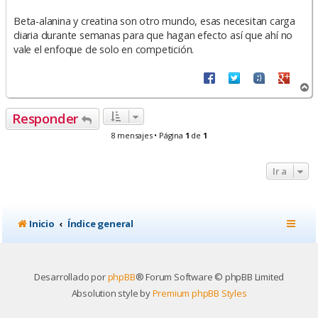
Beta-alanina y creatina son otro mundo, esas necesitan carga
diaria durante semanas para que hagan efecto así que ahí no
vale el enfoque de solo en competición.
A
r
r
Responder
i
b
8 mensajes • Página
1
de
1
a
Ir a
Inicio
Índice general
Desarrollado por
phpBB
® Forum Software © phpBB Limited
Absolution style by
Premium phpBB Styles