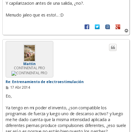
Y capilarizacion antes de una salida, ¿no?.
Menudo jaleo que es esto!... :D
A
r
r
i
b
a
Mattin
CONTINENTAL PRO
Re: Entrenamiento de electroestimulación
M
17 Abr 2014
e
n
Eo,
s
a
Ya tengo en mi poder el invento, ¿son compatible los
j
e
programas de fuerza y luego uno de descanso activo? y luego
me he dado cuenta que la misma intensidad aplicada a
diferentes piernas produce compulsiones diferentes, ¿eso suele
ser así o es porque no están bien puesto los parches?