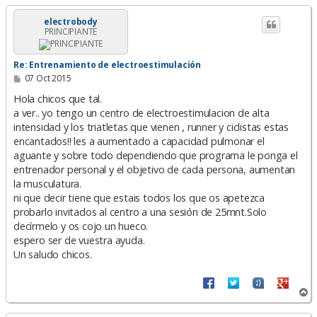
r
i
electrobody
PRINCIPIANTE
b
a
Re: Entrenamiento de electroestimulación
M
07 Oct 2015
e
n
Hola chicos que tal.
s
a ver.. yo tengo un centro de electroestimulacion de alta
a
intensidad y los triatletas que vienen , runner y ciclistas estas
j
e
encantados!! les a aumentado a capacidad pulmonar el
aguante y sobre todo dependiendo que programa le ponga el
entrenador personal y el objetivo de cada persona, aumentan
la musculatura.
ni que decir tiene que estais todos los que os apetezca
probarlo invitados al centro a una sesión de 25mnt.Solo
decírmelo y os cojo un hueco.
espero ser de vuestra ayuda.
Un saludo chicos.
A
r
r