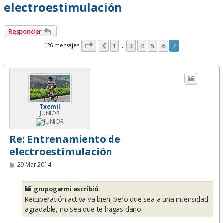
electroestimulación
Responder
Página
7
de
7
126 mensajes
1
3
4
5
6
7
Anterior
…
Txemil
JUNIOR
Re: Entrenamiento de
electroestimulación
M
29 Mar 2014
e
n
s
grupogarmi escribió:
a
Recuperación activa va bien, pero que sea a una intensidad
j
e
agradable, no sea que te hagas daño.