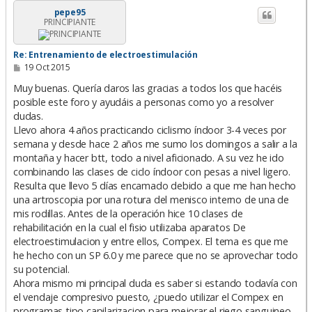
i
pepe95
PRINCIPIANTE
b
a
Re: Entrenamiento de electroestimulación
M
19 Oct 2015
e
n
Muy buenas. Quería daros las gracias a todos los que hacéis
s
posible este foro y ayudáis a personas como yo a resolver
a
dudas.
j
e
Llevo ahora 4 años practicando ciclismo índoor 3-4 veces por
semana y desde hace 2 años me sumo los domingos a salir a la
montaña y hacer btt, todo a nivel aficionado. A su vez he ido
combinando las clases de ciclo índoor con pesas a nivel ligero.
Resulta que llevo 5 días encamado debido a que me han hecho
una artroscopia por una rotura del menisco interno de una de
mis rodillas. Antes de la operación hice 10 clases de
rehabilitación en la cual el fisio utilizaba aparatos De
electroestimulacion y entre ellos, Compex. El tema es que me
he hecho con un SP 6.0 y me parece que no se aprovechar todo
su potencial.
Ahora mismo mi principal duda es saber si estando todavía con
el vendaje compresivo puesto, ¿puedo utilizar el Compex en
programas tipo capilarizacion para mejorar el riego sanguineo