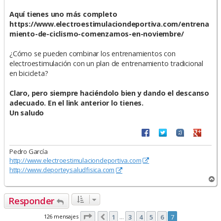
Aquí tienes uno más completo
https://www.electroestimulaciondeportiva.com/entrena
miento-de-ciclismo-comenzamos-en-noviembre/
¿Cómo se pueden combinar los entrenamientos con
electroestimulación con un plan de entrenamiento tradicional
en bicicleta?
Claro, pero siempre haciéndolo bien y dando el descanso
adecuado. En el link anterior lo tienes.
Un saludo
Pedro García
http://www.electroestimulaciondeportiva.com
http://www.deporteysaludfisica.com
A
r
r
Responder
i
b
Página
7
de
7
126 mensajes
1
3
4
5
6
7
Anterior
…
a