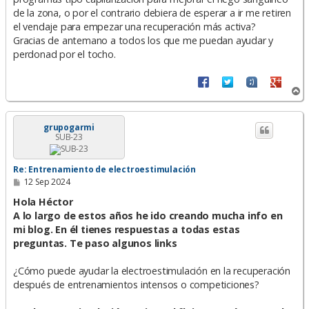
de la zona, o por el contrario debiera de esperar a ir me retiren
el vendaje para empezar una recuperación más activa?
Gracias de antemano a todos los que me puedan ayudar y
perdonad por el tocho.
A
r
r
i
grupogarmi
SUB-23
b
a
Re: Entrenamiento de electroestimulación
M
12 Sep 2024
e
n
Hola Héctor
s
A lo largo de estos años he ido creando mucha info en
a
mi blog. En él tienes respuestas a todas estas
j
e
preguntas. Te paso algunos links
¿Cómo puede ayudar la electroestimulación en la recuperación
después de entrenamientos intensos o competiciones?