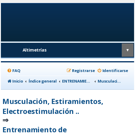
Altimetrías
▼
FAQ
Registrarse
Identificarse
Inicio
Índice general
ENTRENAMIENTO, medicina deportiva y nutrición
Musculación, Estiramientos, Electroestimulación ..
Musculación, Estiramientos,
Electroestimulación ..
⇒
Entrenamiento de