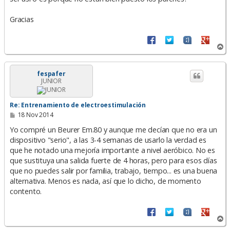
Gracias
A
r
r
i
fespafer
JUNIOR
b
a
Re: Entrenamiento de electroestimulación
M
18 Nov 2014
e
n
Yo compré un Beurer Em.80 y aunque me decían que no era un
s
dispositivo "serio", a las 3-4 semanas de usarlo la verdad es
a
que he notado una mejoría importante a nivel aeróbico. No es
j
e
que sustituya una salida fuerte de 4 horas, pero para esos días
que no puedes salir por familia, trabajo, tiempo... es una buena
alternativa. Menos es nada, así que lo dicho, de momento
contento.
A
r