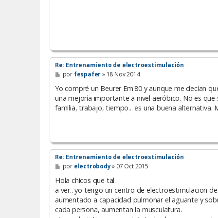
Re: Entrenamiento de electroestimulación
M
por
fespafer
»
18 Nov 2014
e
n
Yo compré un Beurer Em.80 y aunque me decían que n
s
una mejoría importante a nivel aeróbico. No es que s
a
familia, trabajo, tiempo... es una buena alternativ
j
e
Re: Entrenamiento de electroestimulación
M
por
electrobody
»
07 Oct 2015
e
n
Hola chicos que tal.
s
a ver.. yo tengo un centro de electroestimulacion de a
a
aumentado a capacidad pulmonar el aguante y sobr
j
e
cada persona, aumentan la musculatura.