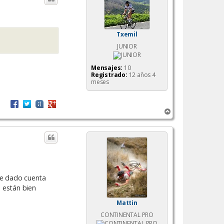
Txemil
JUNIOR
Mensajes:
10
Registrado:
12 años 4
meses
A
r
r
i
b
a
he dado cuenta
o están bien
Mattin
CONTINENTAL PRO