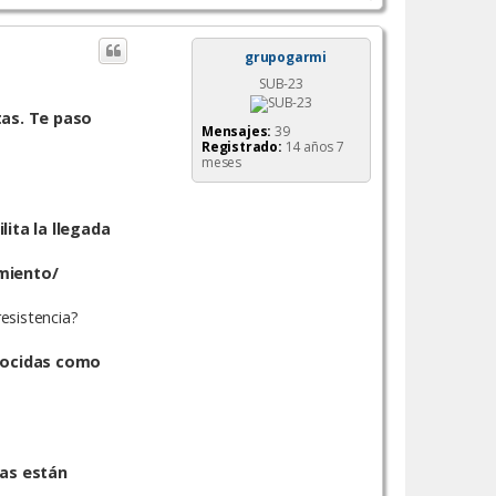
r
r
i
grupogarmi
b
SUB-23
a
tas. Te paso
Mensajes:
39
Registrado:
14 años 7
meses
ita la llegada
miento/
esistencia?
onocidas como
tas están