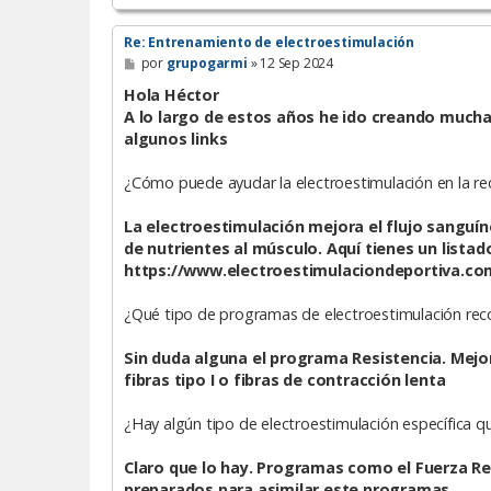
Re: Entrenamiento de electroestimulación
M
por
grupogarmi
»
12 Sep 2024
e
n
Hola Héctor
s
A lo largo de estos años he ido creando mucha 
a
algunos links
j
e
¿Cómo puede ayudar la electroestimulación en la r
La electroestimulación mejora el flujo sanguín
de nutrientes al músculo. Aquí tienes un lista
https://www.electroestimulaciondeportiva.co
¿Qué tipo de programas de electroestimulación reco
Sin duda alguna el programa Resistencia. Mejo
fibras tipo I o fibras de contracción lenta
¿Hay algún tipo de electroestimulación específica qu
Claro que lo hay. Programas como el Fuerza Res
preparados para asimilar este programas.