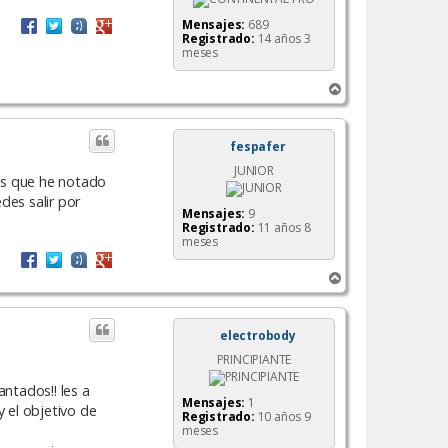
Mensajes:
689
Registrado:
14 años 3
meses
A
r
r
i
fespafer
b
JUNIOR
a
 es que he notado
des salir por
Mensajes:
9
Registrado:
11 años 8
meses
A
r
r
i
electrobody
b
PRINCIPIANTE
a
antados!! les a
Mensajes:
1
 el objetivo de
Registrado:
10 años 9
meses