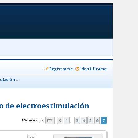
Registrarse
Identificarse
lación ..
 de electroestimulación
Página
7
de
7
126 mensajes
1
3
4
5
6
7
Anterior
…