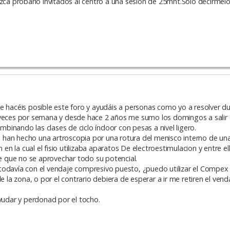
ezca probarlo invitados al centro a una sesión de 25mnt.Solo decírmelo
e hacéis posible este foro y ayudáis a personas como yo a resolver d
 veces por semana y desde hace 2 años me sumo los domingos a salir
ombinando las clases de ciclo índoor con pesas a nivel ligero.
han hecho una artroscopia por una rotura del menisco interno de una 
 en la cual el fisio utilizaba aparatos De electroestimulacion y entre e
 que no se aprovechar todo su potencial.
 todavía con el vendaje compresivo puesto, ¿puedo utilizar el Compe
de la zona, o por el contrario debiera de esperar a ir me retiren el ve
udar y perdonad por el tocho.