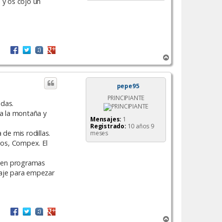
 y os cojo un
A
r
r
i
pepe95
b
PRINCIPIANTE
a
udas.
 a la montaña y
Mensajes:
1
Registrado:
10 años 9
de mis rodillas.
meses
llos, Compex. El
x en programas
ndaje para empezar
A