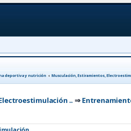
a deportiva y nutrición
Musculación, Estiramientos, Electroestimu
lectroestimulación ..
Entrenamiento
⇒
timulación