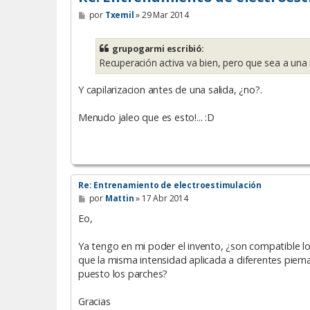
M
por
Txemil
»
29 Mar 2014
e
n
s
grupogarmi escribió:
a
Recuperación activa va bien, pero que sea a una
j
e
Y capilarizacion antes de una salida, ¿no?.
Menudo jaleo que es esto!... :D
Re: Entrenamiento de electroestimulación
M
por
Mattin
»
17 Abr 2014
e
n
Eo,
s
a
Ya tengo en mi poder el invento, ¿son compatible 
j
e
que la misma intensidad aplicada a diferentes piern
puesto los parches?
Gracias