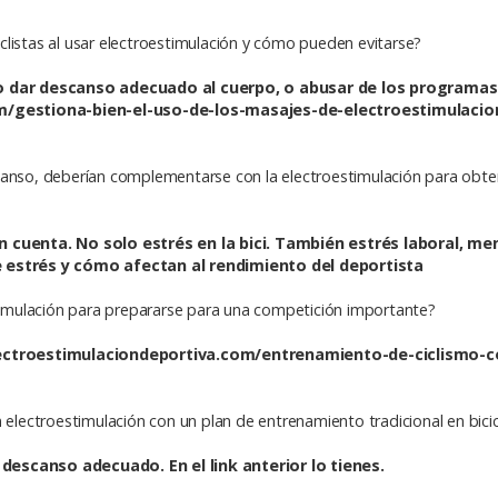
listas al usar electroestimulación y cómo pueden evitarse?
 dar descanso adecuado al cuerpo, o abusar de los programa
/gestiona-bien-el-uso-de-los-masajes-de-electroestimulacion
scanso, deberían complementarse con la electroestimulación para obt
n cuenta. No solo estrés en la bici. También estrés laboral, men
de estrés y cómo afectan al rendimiento del deportista
imulación para prepararse para una competición importante?
lectroestimulaciondeportiva.com/entrenamiento-de-ciclismo
ectroestimulación con un plan de entrenamiento tradicional en bicic
descanso adecuado. En el link anterior lo tienes.