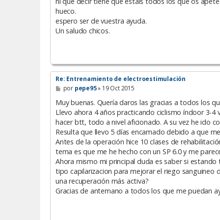
ni que decir tiene que estais todos los que os apet
hueco.
espero ser de vuestra ayuda.
Un saludo chicos.
Re: Entrenamiento de electroestimulación
M
por
pepe95
»
19 Oct 2015
e
n
Muy buenas. Quería daros las gracias a todos los qu
s
Llevo ahora 4 años practicando ciclismo índoor 3-4
a
hacer btt, todo a nivel aficionado. A su vez he ido c
j
e
Resulta que llevo 5 días encamado debido a que me 
Antes de la operación hice 10 clases de rehabilitación
tema es que me he hecho con un SP 6.0 y me parece
Ahora mismo mi principal duda es saber si estando
tipo capilarizacion para mejorar el riego sanguineo 
una recuperación más activa?
Gracias de antemano a todos los que me puedan ay