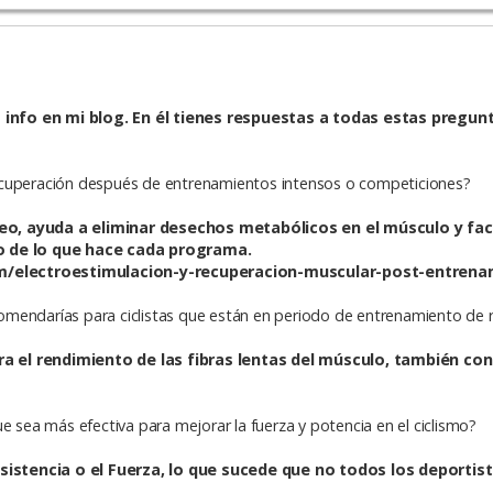
info en mi blog. En él tienes respuestas a todas estas pregun
ecuperación después de entrenamientos intensos o competiciones?
eo, ayuda a eliminar desechos metabólicos en el músculo y facil
do de lo que hace cada programa.
m/electroestimulacion-y-recuperacion-muscular-post-entrena
mendarías para ciclistas que están en periodo de entrenamiento de r
ra el rendimiento de las fibras lentas del músculo, también c
e sea más efectiva para mejorar la fuerza y potencia en el ciclismo?
istencia o el Fuerza, lo que sucede que no todos los deportis