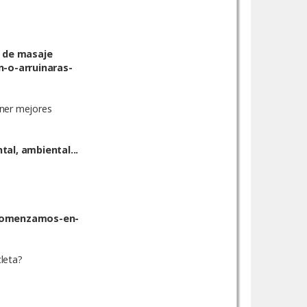
s de masaje
-o-arruinaras-
ener mejores
tal, ambiental...
-comenzamos-en-
leta?