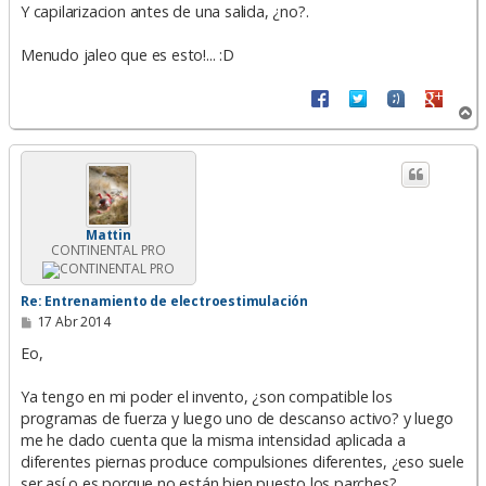
Y capilarizacion antes de una salida, ¿no?.
Menudo jaleo que es esto!... :D
A
r
r
i
b
a
Mattin
CONTINENTAL PRO
Re: Entrenamiento de electroestimulación
M
17 Abr 2014
e
n
Eo,
s
a
Ya tengo en mi poder el invento, ¿son compatible los
j
e
programas de fuerza y luego uno de descanso activo? y luego
me he dado cuenta que la misma intensidad aplicada a
diferentes piernas produce compulsiones diferentes, ¿eso suele
ser así o es porque no están bien puesto los parches?