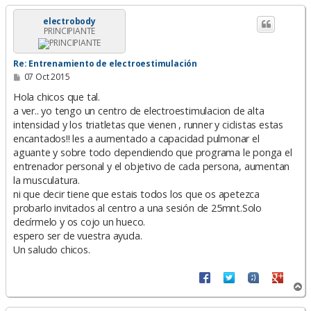
r
i
electrobody
PRINCIPIANTE
b
a
Re: Entrenamiento de electroestimulación
M
07 Oct 2015
e
n
Hola chicos que tal.
s
a ver.. yo tengo un centro de electroestimulacion de alta
a
intensidad y los triatletas que vienen , runner y ciclistas estas
j
e
encantados!! les a aumentado a capacidad pulmonar el
aguante y sobre todo dependiendo que programa le ponga el
entrenador personal y el objetivo de cada persona, aumentan
la musculatura.
ni que decir tiene que estais todos los que os apetezca
probarlo invitados al centro a una sesión de 25mnt.Solo
decírmelo y os cojo un hueco.
espero ser de vuestra ayuda.
Un saludo chicos.
A
r
r