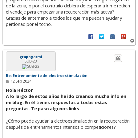
de la zona, o por el contrario debiera de esperar a ir me retiren
el vendaje para empezar una recuperación más activa?
Gracias de antemano a todos los que me puedan ayudar y
perdonad por el tocho.
A
r
r
i
grupogarmi
SUB-23
b
a
Re: Entrenamiento de electroestimulación
M
12 Sep 2024
e
n
Hola Héctor
s
A lo largo de estos años he ido creando mucha info en
a
mi blog. En él tienes respuestas a todas estas
j
e
preguntas. Te paso algunos links
¿Cómo puede ayudar la electroestimulación en la recuperación
después de entrenamientos intensos o competiciones?