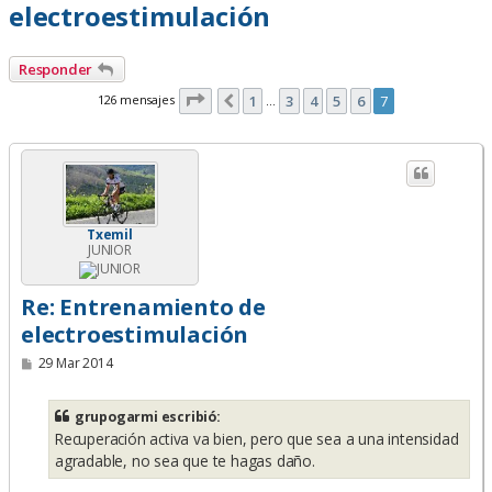
electroestimulación
Responder
Página
7
de
7
126 mensajes
1
3
4
5
6
7
Anterior
…
Txemil
JUNIOR
Re: Entrenamiento de
electroestimulación
M
29 Mar 2014
e
n
s
grupogarmi escribió:
a
Recuperación activa va bien, pero que sea a una intensidad
j
e
agradable, no sea que te hagas daño.