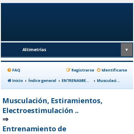
Altimetrías
▼
FAQ
Registrarse
Identificarse
Inicio
Índice general
ENTRENAMIENTO, medicina deportiva y nutrición
Musculación, Estiramientos, Electroestimulación ..
Musculación, Estiramientos,
Electroestimulación ..
⇒
Entrenamiento de