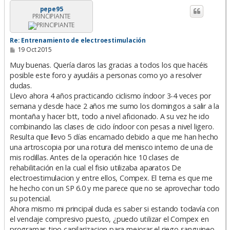
i
pepe95
PRINCIPIANTE
b
a
Re: Entrenamiento de electroestimulación
M
19 Oct 2015
e
n
Muy buenas. Quería daros las gracias a todos los que hacéis
s
posible este foro y ayudáis a personas como yo a resolver
a
dudas.
j
e
Llevo ahora 4 años practicando ciclismo índoor 3-4 veces por
semana y desde hace 2 años me sumo los domingos a salir a la
montaña y hacer btt, todo a nivel aficionado. A su vez he ido
combinando las clases de ciclo índoor con pesas a nivel ligero.
Resulta que llevo 5 días encamado debido a que me han hecho
una artroscopia por una rotura del menisco interno de una de
mis rodillas. Antes de la operación hice 10 clases de
rehabilitación en la cual el fisio utilizaba aparatos De
electroestimulacion y entre ellos, Compex. El tema es que me
he hecho con un SP 6.0 y me parece que no se aprovechar todo
su potencial.
Ahora mismo mi principal duda es saber si estando todavía con
el vendaje compresivo puesto, ¿puedo utilizar el Compex en
programas tipo capilarizacion para mejorar el riego sanguineo