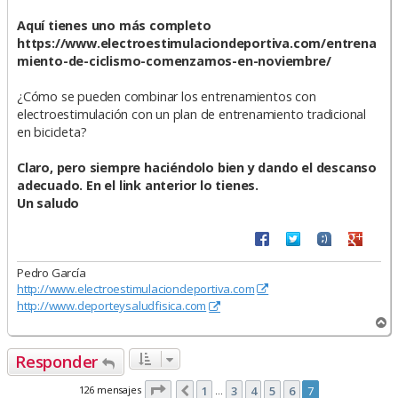
Aquí tienes uno más completo
https://www.electroestimulaciondeportiva.com/entrena
miento-de-ciclismo-comenzamos-en-noviembre/
¿Cómo se pueden combinar los entrenamientos con
electroestimulación con un plan de entrenamiento tradicional
en bicicleta?
Claro, pero siempre haciéndolo bien y dando el descanso
adecuado. En el link anterior lo tienes.
Un saludo
Pedro García
http://www.electroestimulaciondeportiva.com
http://www.deporteysaludfisica.com
A
r
r
Responder
i
b
Página
7
de
7
126 mensajes
1
3
4
5
6
7
Anterior
…
a