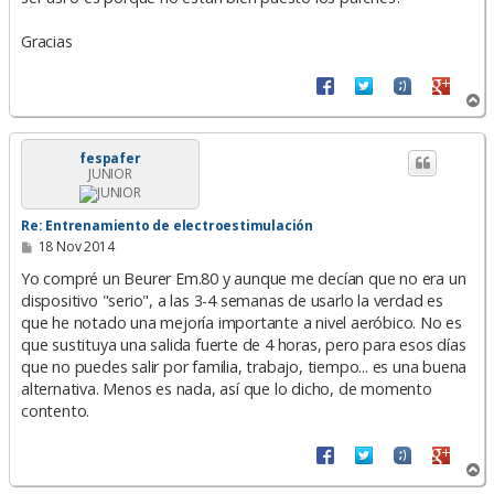
Gracias
A
r
r
i
fespafer
JUNIOR
b
a
Re: Entrenamiento de electroestimulación
M
18 Nov 2014
e
n
Yo compré un Beurer Em.80 y aunque me decían que no era un
s
dispositivo "serio", a las 3-4 semanas de usarlo la verdad es
a
que he notado una mejoría importante a nivel aeróbico. No es
j
e
que sustituya una salida fuerte de 4 horas, pero para esos días
que no puedes salir por familia, trabajo, tiempo... es una buena
alternativa. Menos es nada, así que lo dicho, de momento
contento.
A
r