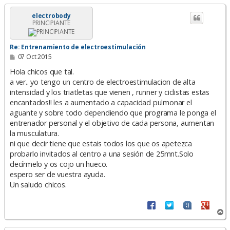
r
i
electrobody
PRINCIPIANTE
b
a
Re: Entrenamiento de electroestimulación
M
07 Oct 2015
e
n
Hola chicos que tal.
s
a ver.. yo tengo un centro de electroestimulacion de alta
a
intensidad y los triatletas que vienen , runner y ciclistas estas
j
e
encantados!! les a aumentado a capacidad pulmonar el
aguante y sobre todo dependiendo que programa le ponga el
entrenador personal y el objetivo de cada persona, aumentan
la musculatura.
ni que decir tiene que estais todos los que os apetezca
probarlo invitados al centro a una sesión de 25mnt.Solo
decírmelo y os cojo un hueco.
espero ser de vuestra ayuda.
Un saludo chicos.
A
r
r