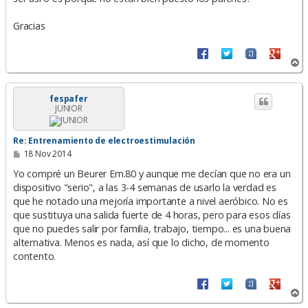
Gracias
A
r
r
i
fespafer
JUNIOR
b
a
Re: Entrenamiento de electroestimulación
M
18 Nov 2014
e
n
Yo compré un Beurer Em.80 y aunque me decían que no era un
s
dispositivo "serio", a las 3-4 semanas de usarlo la verdad es
a
que he notado una mejoría importante a nivel aeróbico. No es
j
e
que sustituya una salida fuerte de 4 horas, pero para esos días
que no puedes salir por familia, trabajo, tiempo... es una buena
alternativa. Menos es nada, así que lo dicho, de momento
contento.
A
r