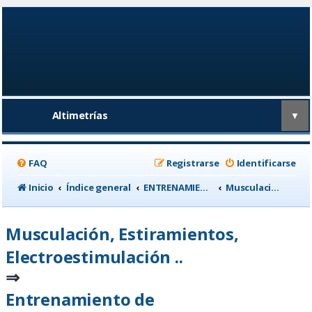
Altimetrías
▼
FAQ
Registrarse
Identificarse
Inicio
Índice general
ENTRENAMIENTO, medicina deportiva y nutrición
Musculación, Estiramientos, Electroestimulación ..
Musculación, Estiramientos,
Electroestimulación ..
⇒
Entrenamiento de