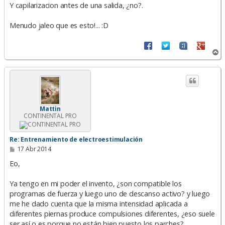
Y capilarizacion antes de una salida, ¿no?.
Menudo jaleo que es esto!... :D
A
r
r
i
b
a
Mattin
CONTINENTAL PRO
Re: Entrenamiento de electroestimulación
M
17 Abr 2014
e
n
Eo,
s
a
Ya tengo en mi poder el invento, ¿son compatible los
j
e
programas de fuerza y luego uno de descanso activo? y luego
me he dado cuenta que la misma intensidad aplicada a
diferentes piernas produce compulsiones diferentes, ¿eso suele
ser así o es porque no están bien puesto los parches?