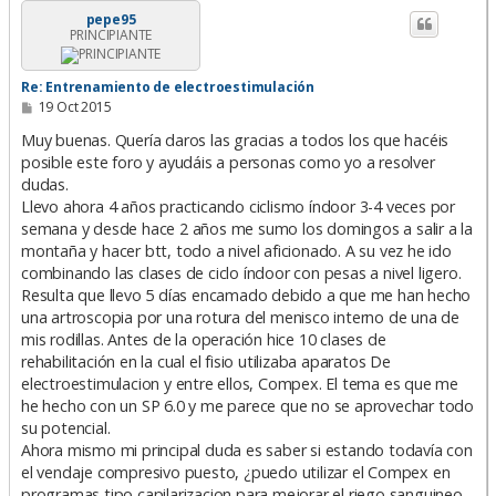
i
pepe95
PRINCIPIANTE
b
a
Re: Entrenamiento de electroestimulación
M
19 Oct 2015
e
n
Muy buenas. Quería daros las gracias a todos los que hacéis
s
posible este foro y ayudáis a personas como yo a resolver
a
dudas.
j
e
Llevo ahora 4 años practicando ciclismo índoor 3-4 veces por
semana y desde hace 2 años me sumo los domingos a salir a la
montaña y hacer btt, todo a nivel aficionado. A su vez he ido
combinando las clases de ciclo índoor con pesas a nivel ligero.
Resulta que llevo 5 días encamado debido a que me han hecho
una artroscopia por una rotura del menisco interno de una de
mis rodillas. Antes de la operación hice 10 clases de
rehabilitación en la cual el fisio utilizaba aparatos De
electroestimulacion y entre ellos, Compex. El tema es que me
he hecho con un SP 6.0 y me parece que no se aprovechar todo
su potencial.
Ahora mismo mi principal duda es saber si estando todavía con
el vendaje compresivo puesto, ¿puedo utilizar el Compex en
programas tipo capilarizacion para mejorar el riego sanguineo