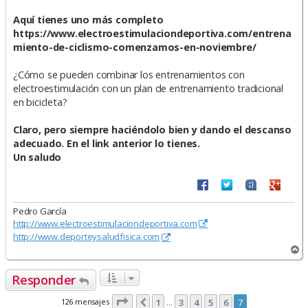
Aquí tienes uno más completo
https://www.electroestimulaciondeportiva.com/entrena
miento-de-ciclismo-comenzamos-en-noviembre/
¿Cómo se pueden combinar los entrenamientos con
electroestimulación con un plan de entrenamiento tradicional
en bicicleta?
Claro, pero siempre haciéndolo bien y dando el descanso
adecuado. En el link anterior lo tienes.
Un saludo
Pedro García
http://www.electroestimulaciondeportiva.com
http://www.deporteysaludfisica.com
A
r
r
Responder
i
b
Página
7
de
7
126 mensajes
1
3
4
5
6
7
Anterior
…
a