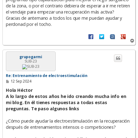
de la zona, o por el contrario debiera de esperar a ir me retiren
el vendaje para empezar una recuperación más activa?
Gracias de antemano a todos los que me puedan ayudar y
perdonad por el tocho.
A
r
r
i
grupogarmi
SUB-23
b
a
Re: Entrenamiento de electroestimulación
M
12 Sep 2024
e
n
Hola Héctor
s
A lo largo de estos años he ido creando mucha info en
a
mi blog. En él tienes respuestas a todas estas
j
e
preguntas. Te paso algunos links
¿Cómo puede ayudar la electroestimulación en la recuperación
después de entrenamientos intensos o competiciones?