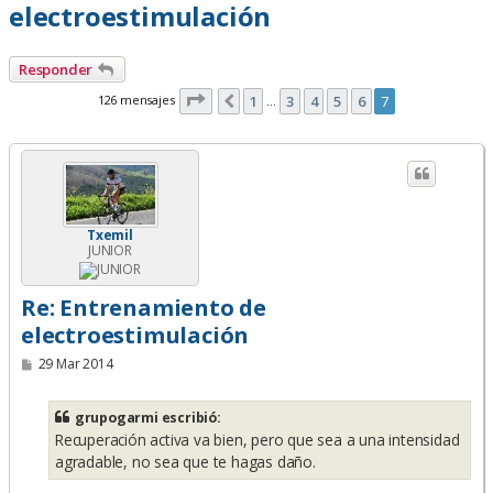
electroestimulación
Responder
Página
7
de
7
126 mensajes
1
3
4
5
6
7
Anterior
…
Txemil
JUNIOR
Re: Entrenamiento de
electroestimulación
M
29 Mar 2014
e
n
s
grupogarmi escribió:
a
Recuperación activa va bien, pero que sea a una intensidad
j
e
agradable, no sea que te hagas daño.