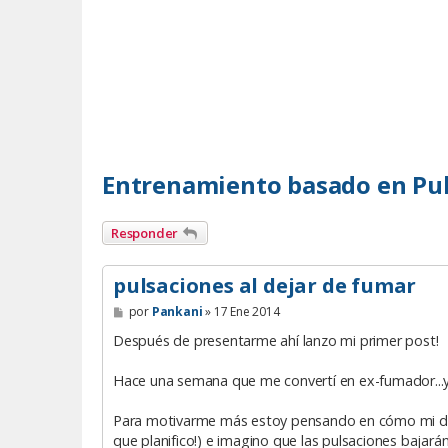
Entrenamiento basado en Pu
Responder
pulsaciones al dejar de fumar
M
por
Pankani
»
17 Ene 2014
e
n
Después de presentarme ahí lanzo mi primer post!
s
a
Hace una semana que me convertí en ex-fumador...y
j
e
Para motivarme más estoy pensando en cómo mi deci
que planifico!) e imagino que las pulsaciones bajar