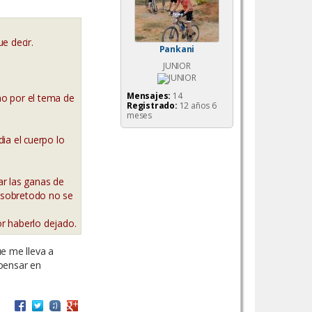
a
e decir.
Pankani
JUNIOR
Mensajes:
14
ino por el tema de
Registrado:
12 años 6
meses
ia el cuerpo lo
ar las ganas de
 sobretodo no se
r haberlo dejado.
ue me lleva a
pensar en