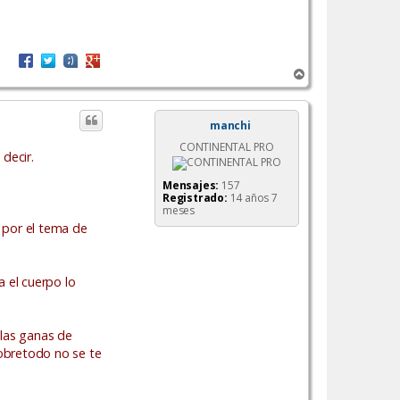
A
r
r
i
manchi
b
CONTINENTAL PRO
a
decir.
Mensajes:
157
Registrado:
14 años 7
meses
o por el tema de
 el cuerpo lo
 las ganas de
obretodo no se te