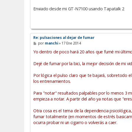
Enviado desde mi GT-N7100 usando Tapatalk 2
Re: pulsaciones al dejar de fumar
M
por
manchi
»
17 Ene 2014
e
n
Yo dentro de poco hará 20 años que fumé mi último c
s
a
Dejé de fumar por la bici, la mejor decisión de mi vid
j
e
Por lógica el pulso claro que te bajará, sobretodo e
los entrenamientos.
Para "notar" resultados palpables por lo menos 3 me
empieza a notar. A partir del año ya notas que "eres
Otra cosa es el tema de la dependencia psicológica
fumar totalmente (en momentos de estrés basicamen
ocurra probar ni un cigarro o volverás a caer.