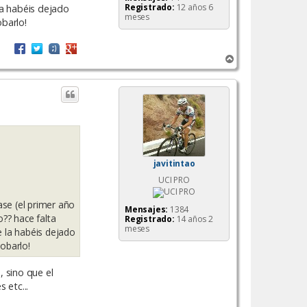
Registrado:
12 años 6
la habéis dejado
meses
barlo!
A
r
r
i
b
a
javitintao
UCI PRO
se (el primer año
Mensajes:
1384
?? hace falta
Registrado:
14 años 2
meses
e la habéis dejado
obarlo!
 sino que el
 etc...