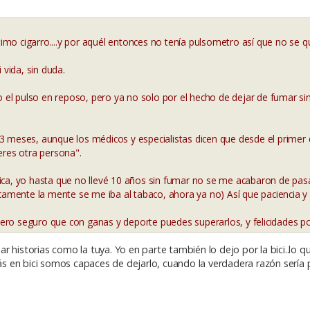
mo cigarro....y por aquél entonces no tenía pulsometro así que no se qu
 vida, sin duda.
do el pulso en reposo, pero ya no solo por el hecho de dejar de fumar s
3 meses, aunque los médicos y especialistas dicen que desde el primer d
eres otra persona".
ica, yo hasta que no llevé 10 años sin fumar no se me acabaron de pas
mente la mente se me iba al tabaco, ahora ya no) Así que paciencia y
ero seguro que con ganas y deporte puedes superarlos, y felicidades po
 historias como la tuya. Yo en parte también lo dejo por la bici..lo q
 en bici somos capaces de dejarlo, cuando la verdadera razón sería 