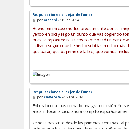
Re: pulsaciones al dejar de fumar
M
por
manchi
»
18 Ene 2014
e
n
Bueno, en mi caso no fue precisamente por ser mejo
s
yendo en bici y llegó un punto que vas cogiendo ton
a
pues te replanteeas las cosas (me pasó un par de v
j
e
ciclismo seguro que he hecho subidas mucho más du
que parar, que bajarme de la bici, que vomitar incl
Re: pulsaciones al dejar de fumar
M
por
clavero76
»
19 Ene 2014
e
n
Enhorabuena.. has tomado una gran decisión. Yo soy e
s
años in tocar la bici... ahora compito esporádicament
a
j
e
se nota bastante desde las primeras semanas.. al p
pulmones y hasta después de un par de años yo lleg