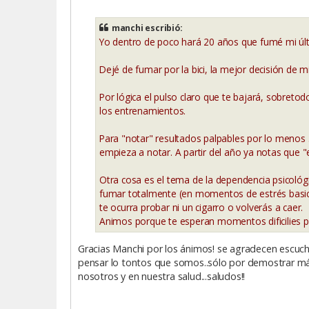
e
n
s
manchi escribió:
a
Yo dentro de poco hará 20 años que fumé mi últi
j
e
Dejé de fumar por la bici, la mejor decisión de mi
Por lógica el pulso claro que te bajará, sobreto
los entrenamientos.
Para "notar" resultados palpables por lo menos 
empieza a notar. A partir del año ya notas que "
Otra cosa es el tema de la dependencia psicológ
fumar totalmente (en momentos de estrés basica
te ocurra probar ni un cigarro o volverás a caer.
Animos porque te esperan momentos dificilies p
Gracias Manchi por los ánimos! se agradecen escuchar
pensar lo tontos que somos..sólo por demostrar más
nosotros y en nuestra salud...saludos!!