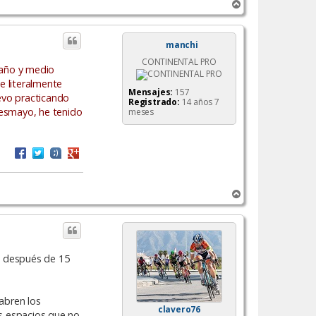
A
r
r
i
manchi
b
CONTINENTAL PRO
a
 año y medio
e literalmente
Mensajes:
157
evo practicando
Registrado:
14 años 7
desmayo, he tenido
meses
A
r
r
i
b
a
.. después de 15
abren los
clavero76
os espacios que no