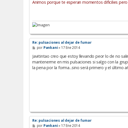
Animos porque te esperan momentos dificilies pero 
Re: pulsaciones al dejar de fumar
M
por
Pankani
»
17 Ene 2014
e
n
Javitintao creo que estoy llevando peor lo de no sal
s
mantenerme en mis pulsaciones si salgo con la grup
a
la pena por la forma...sino será primero y el último 
j
e
Re: pulsaciones al dejar de fumar
M
por
Pankani
»
17 Ene 2014