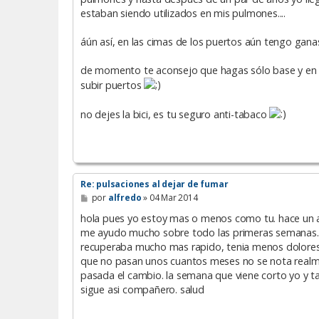
estaban siendo utilizados en mis pulmones....
áún así, en las cimas de los puertos aún tengo ganas
de momento te aconsejo que hagas sólo base y en 
subir puertos
no dejes la bici, es tu seguro anti-tabaco
Re: pulsaciones al dejar de fumar
M
por
alfredo
»
04 Mar 2014
e
n
hola pues yo estoy mas o menos como tu. hace un año
s
me ayudo mucho sobre todo las primeras semanas. a
a
recuperaba mucho mas rapido, tenia menos dolores 
j
e
que no pasan unos cuantos meses no se nota realment
pasada el cambio. la semana que viene corto yo y t
sigue asi compañero. salud