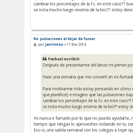
cambiar los porcentajes de la f.c. en este caso?? b
se nota mucho luego encima de la bici?? estoy des
Re: pulsaciones al dejar de fumar
M
por
javitintao
»
17 Ene 2014
e
n
s
Pankani escribió:
a
Después de presentarme ahí lanzo mi primer po
j
e
Hace una semana que me convertí en ex-fumador
Para motivarme más estoy pensando en cómo mi 
que planifico!) e imagino que las pulsaciones ba
cambiar los porcentajes de la f.c. en este caso
se nota mucho luego encima de la bici?? estoy 
Yo nunca e fumado por lo que no puedo ayudarte, res
tiempo que tengas lo aproveches rodando en tu zona
Eso si, una salida semanal con los colegas a tope que