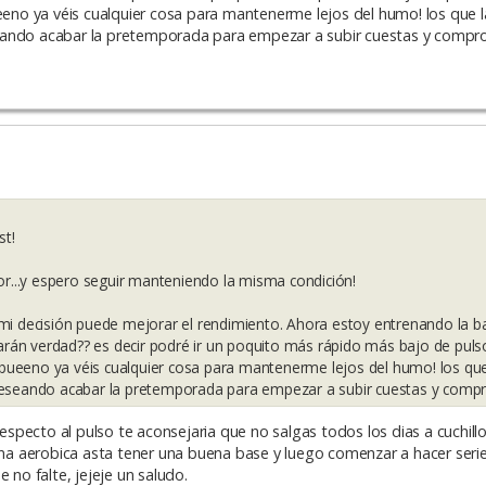
ueeno ya véis cualquier cosa para mantenerme lejos del humo! los que 
eando acabar la pretemporada para empezar a subir cuestas y compro
st!
...y espero seguir manteniendo la misma condición!
decisión puede mejorar el rendimiento. Ahora estoy entrenando la ba
jarán verdad?? es decir podré ir un poquito más rápido más bajo de pulso
?? bueeno ya véis cualquier cosa para mantenerme lejos del humo! los qu
deseando acabar la pretemporada para empezar a subir cuestas y compr
pecto al pulso te aconsejaria que no salgas todos los dias a cuchillo,
 aerobica asta tener una buena base y luego comenzar a hacer series
 no falte, jejeje un saludo.