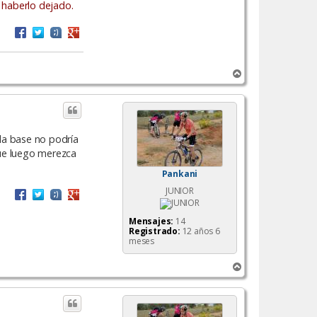
 haberlo dejado.
A
r
r
i
b
a
 la base no podría
que luego merezca
Pankani
JUNIOR
Mensajes:
14
Registrado:
12 años 6
meses
A
r
r
i
b