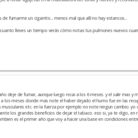
 de fumarme un cigarrito... menos mal que allí no hay estancos...
cuanto lleves un tiempo verás cómo notas tus pulmones nuevos cua
 deje de fumar, aunque luego recai a los 6 meses. y el salir mas y ma
 los meses donde mas note el haber dejado el humo fue en las recu
musculares etc. en la fuerza por ejemplo no note ningun cambio. yo 
e los grandes beneficios de dejar el tabaco. eso si, ya te digo, en 
ambien es el primer año que voy a hacer una base en condiciones ent