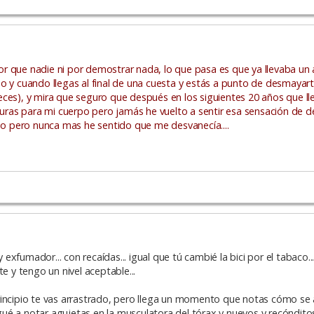
r que nadie ni por demostrar nada, lo que pasa es que ya llevaba un
o y cuando llegas al final de una cuesta y estás a punto de desmayart
eces), y mira que seguro que después en los siguientes 20 años que ll
ras para mi cuerpo pero jamás he vuelto a sentir esa sensación de 
uso pero nunca mas he sentido que me desvanecía....
xfumador... con recaídas... igual que tú cambié la bici por el tabaco.
e y tengo un nivel aceptable...
rincipio te vas arrastrado, pero llega un momento que notas cómo se 
ué a notar agujetas en la musculatora del tórax y nuevos y recóndit