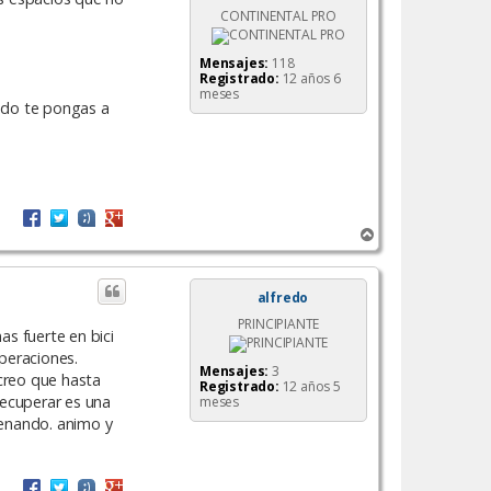
CONTINENTAL PRO
Mensajes:
118
Registrado:
12 años 6
meses
ndo te pongas a
A
r
r
i
alfredo
b
PRINCIPIANTE
a
s fuerte en bici
peraciones.
Mensajes:
3
creo que hasta
Registrado:
12 años 5
recuperar es una
meses
renando. animo y