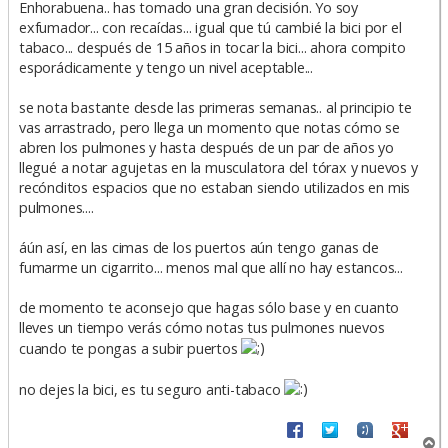
n
Enhorabuena.. has tomado una gran decisión. Yo soy
s
exfumador... con recaídas... igual que tú cambié la bici por el
a
tabaco... después de 15 años in tocar la bici... ahora compito
j
e
esporádicamente y tengo un nivel aceptable...
se nota bastante desde las primeras semanas.. al principio te
vas arrastrado, pero llega un momento que notas cómo se
abren los pulmones y hasta después de un par de años yo
llegué a notar agujetas en la musculatora del tórax y nuevos y
recónditos espacios que no estaban siendo utilizados en mis
pulmones....
áún así, en las cimas de los puertos aún tengo ganas de
fumarme un cigarrito... menos mal que allí no hay estancos...
de momento te aconsejo que hagas sólo base y en cuanto
lleves un tiempo verás cómo notas tus pulmones nuevos
cuando te pongas a subir puertos
no dejes la bici, es tu seguro anti-tabaco
A