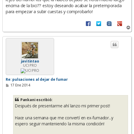
encima de la bici?? estoy deseando acabar la pretemporada
para empezar a subir cuestas y comprobarlo!
A
r
r
i
b
a
javitintao
UCI PRO
Re: pulsaciones al dejar de fumar
M
17 Ene 2014
e
n
s
Pankani escribió:
a
Después de presentarme ahí lanzo mi primer post!
j
e
Hace una semana que me convertí en ex-fumador...y
espero seguir manteniendo la misma condición!