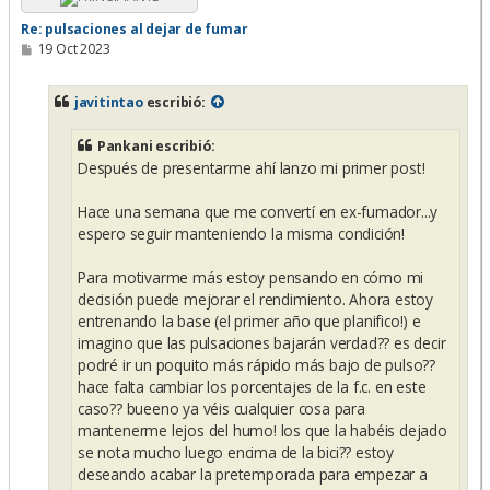
Re: pulsaciones al dejar de fumar
M
19 Oct 2023
e
n
s
javitintao
escribió:
a
j
e
Pankani escribió:
Después de presentarme ahí lanzo mi primer post!
Hace una semana que me convertí en ex-fumador...y
espero seguir manteniendo la misma condición!
Para motivarme más estoy pensando en cómo mi
decisión puede mejorar el rendimiento. Ahora estoy
entrenando la base (el primer año que planifico!) e
imagino que las pulsaciones bajarán verdad?? es decir
podré ir un poquito más rápido más bajo de pulso??
hace falta cambiar los porcentajes de la f.c. en este
caso?? bueeno ya véis cualquier cosa para
mantenerme lejos del humo! los que la habéis dejado
se nota mucho luego encima de la bici?? estoy
deseando acabar la pretemporada para empezar a