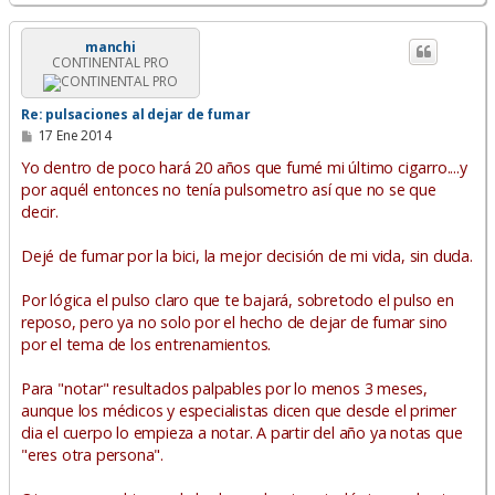
r
r
i
manchi
CONTINENTAL PRO
b
a
Re: pulsaciones al dejar de fumar
M
17 Ene 2014
e
n
Yo dentro de poco hará 20 años que fumé mi último cigarro....y
s
por aquél entonces no tenía pulsometro así que no se que
a
decir.
j
e
Dejé de fumar por la bici, la mejor decisión de mi vida, sin duda.
Por lógica el pulso claro que te bajará, sobretodo el pulso en
reposo, pero ya no solo por el hecho de dejar de fumar sino
por el tema de los entrenamientos.
Para "notar" resultados palpables por lo menos 3 meses,
aunque los médicos y especialistas dicen que desde el primer
dia el cuerpo lo empieza a notar. A partir del año ya notas que
"eres otra persona".