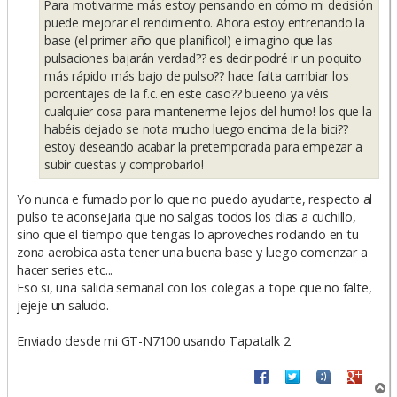
Para motivarme más estoy pensando en cómo mi decisión
puede mejorar el rendimiento. Ahora estoy entrenando la
base (el primer año que planifico!) e imagino que las
pulsaciones bajarán verdad?? es decir podré ir un poquito
más rápido más bajo de pulso?? hace falta cambiar los
porcentajes de la f.c. en este caso?? bueeno ya véis
cualquier cosa para mantenerme lejos del humo! los que la
habéis dejado se nota mucho luego encima de la bici??
estoy deseando acabar la pretemporada para empezar a
subir cuestas y comprobarlo!
Yo nunca e fumado por lo que no puedo ayudarte, respecto al
pulso te aconsejaria que no salgas todos los dias a cuchillo,
sino que el tiempo que tengas lo aproveches rodando en tu
zona aerobica asta tener una buena base y luego comenzar a
hacer series etc...
Eso si, una salida semanal con los colegas a tope que no falte,
jejeje un saludo.
Enviado desde mi GT-N7100 usando Tapatalk 2
A