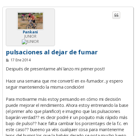
Pankani
JUNIOR
pulsaciones al dejar de fumar
M
17 Ene 2014
e
n
Después de presentarme ahí lanzo mi primer post!
s
a
Hace una semana que me convertí en ex-fumador...y espero
j
e
seguir manteniendo la misma condición!
Para motivarme más estoy pensando en cómo mi decisión
puede mejorar el rendimiento. Ahora estoy entrenando la base
(el primer año que planifico!) e imagino que las pulsaciones
bajarán verdad?? es decir podré ir un poquito más rápido más
bajo de pulso?? hace falta cambiar los porcentajes de la f.c. en
este caso?? bueeno ya véis cualquier cosa para mantenerme
lejos del humo! los que la habéis dejado se nota mucho luego