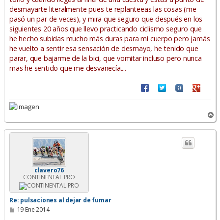
desmayarte literalmente pues te replanteeas las cosas (me
pasó un par de veces), y mira que seguro que después en los
siguientes 20 años que llevo practicando ciclismo seguro que
he hecho subidas mucho más duras para mi cuerpo pero jamás
he vuelto a sentir esa sensación de desmayo, he tenido que
parar, que bajarme de la bici, que vomitar incluso pero nunca
mas he sentido que me desvanecía....
A
r
r
i
b
a
clavero76
CONTINENTAL PRO
Re: pulsaciones al dejar de fumar
M
19 Ene 2014
e