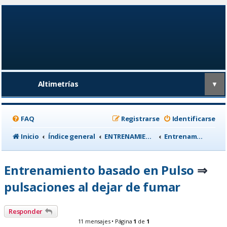
Altimetrías
▼
FAQ
Registrarse
Identificarse
Inicio
Índice general
ENTRENAMIENTO, medicina deportiva y nutrición
Entrenamiento basado en Pulso
Entrenamiento basado en Pulso
⇒
pulsaciones al dejar de fumar
Responder
11 mensajes • Página
1
de
1