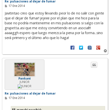
Re: pulsaciones al dejar de fumar
M
17 Ene 2014
e
n
Javitintao creo que estoy llevando peor lo de no salir con gente
s
que el dejar de fumar! jejeee por el plan que me hice para la
a
base no podría mantenerme en mis pulsaciones si salgo con la
j
e
grupetta..asi que me estoy convirtiendo en un asocial!!!
aaaaggh espero que luego merezca la pena por la forma...sino
será primero y el último año que lo haga!
A
r
r
i
b
a
Pankani
JUNIOR
Re: pulsaciones al dejar de fumar
M
17 Ene 2014
e
n
s
manchi escribió: