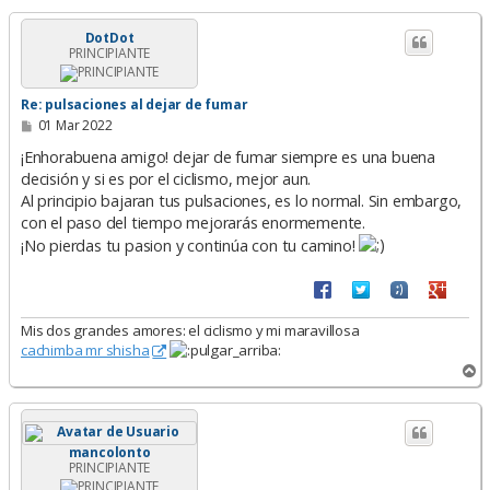
r
i
DotDot
PRINCIPIANTE
b
a
Re: pulsaciones al dejar de fumar
M
01 Mar 2022
e
n
¡Enhorabuena amigo! dejar de fumar siempre es una buena
s
decisión y si es por el ciclismo, mejor aun.
a
Al principio bajaran tus pulsaciones, es lo normal. Sin embargo,
j
e
con el paso del tiempo mejorarás enormemente.
¡No pierdas tu pasion y continúa con tu camino!
Mis dos grandes amores: el ciclismo y mi maravillosa
cachimba mr shisha
A
r
r
i
b
mancolonto
a
PRINCIPIANTE