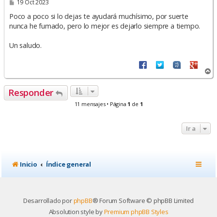
M
19 Oct 2023
e
n
Poco a poco si lo dejas te ayudará muchísimo, por suerte
s
nunca he fumado, pero lo mejor es dejarlo siempre a tiempo.
a
j
e
Un saludo.
A
r
r
Responder
i
b
11 mensajes • Página
1
de
1
a
Ir a
Inicio
Índice general
Desarrollado por
phpBB
® Forum Software © phpBB Limited
Absolution style by
Premium phpBB Styles