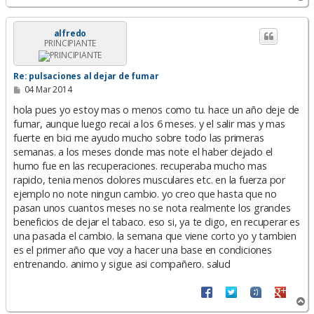
r
r
i
alfredo
PRINCIPIANTE
b
a
Re: pulsaciones al dejar de fumar
M
04 Mar 2014
e
n
hola pues yo estoy mas o menos como tu. hace un año deje de
s
fumar, aunque luego recai a los 6 meses. y el salir mas y mas
a
fuerte en bici me ayudo mucho sobre todo las primeras
j
e
semanas. a los meses donde mas note el haber dejado el
humo fue en las recuperaciones. recuperaba mucho mas
rapido, tenia menos dolores musculares etc. en la fuerza por
ejemplo no note ningun cambio. yo creo que hasta que no
pasan unos cuantos meses no se nota realmente los grandes
beneficios de dejar el tabaco. eso si, ya te digo, en recuperar es
una pasada el cambio. la semana que viene corto yo y tambien
es el primer año que voy a hacer una base en condiciones
entrenando. animo y sigue asi compañero. salud
A
r