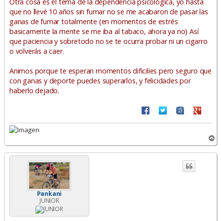
Otra cosa es el tema de la dependencia psicológica, yo hasta
que no llevé 10 años sin fumar no se me acabaron de pasar las
ganas de fumar totalmente (en momentos de estrés
basicamente la mente se me iba al tabaco, ahora ya no) Así
que paciencia y sobretodo no se te ocurra probar ni un cigarro
o volverás a caer.
Animos porque te esperan momentos dificilies pero seguro que
con ganas y deporte puedes superarlos, y felicidades por
haberlo dejado.
A
r
r
i
b
a
Pankani
JUNIOR