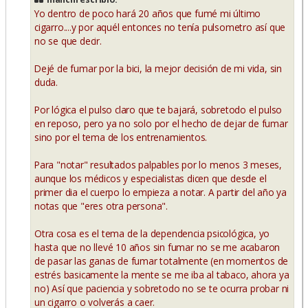
a
Yo dentro de poco hará 20 años que fumé mi último
j
e
cigarro....y por aquél entonces no tenía pulsometro así que
no se que decir.
Dejé de fumar por la bici, la mejor decisión de mi vida, sin
duda.
Por lógica el pulso claro que te bajará, sobretodo el pulso
en reposo, pero ya no solo por el hecho de dejar de fumar
sino por el tema de los entrenamientos.
Para "notar" resultados palpables por lo menos 3 meses,
aunque los médicos y especialistas dicen que desde el
primer dia el cuerpo lo empieza a notar. A partir del año ya
notas que "eres otra persona".
Otra cosa es el tema de la dependencia psicológica, yo
hasta que no llevé 10 años sin fumar no se me acabaron
de pasar las ganas de fumar totalmente (en momentos de
estrés basicamente la mente se me iba al tabaco, ahora ya
no) Así que paciencia y sobretodo no se te ocurra probar ni
un cigarro o volverás a caer.