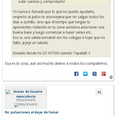
subir cuestas y comprobarlo!
Yo nunca e fumado por lo que no puedo ayudarte,
respecto al pulso te aconsejaria que no salgas todos los
dias a cuchillo, sino que el tiempo que tengas lo
aproveches rodando en tu zona aerobica asta tener una
buena base y luego comenzar a hacer series etc...
Eso si, una salida semanal con los colegas a tope que no
falte, jejeje un saludo.
Enviado desde mi GT-N7100 usando Tapatalk 2
Esa es la cosa, aun así mucho ánimo a todos los compañeros.
A
r
r
i
b
mancolonto
a
PRINCIPIANTE
Re: pulsaciones al dejar de fumar