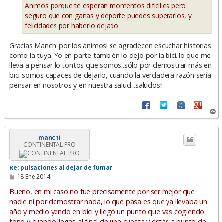
Animos porque te esperan momentos dificilies pero
seguro que con ganas y deporte puedes superarlos, y
felicidades por haberlo dejado.
Gracias Manchi por los ánimos! se agradecen escuchar historias
como la tuya. Yo en parte también lo dejo por la bici..lo que me
lleva a pensar lo tontos que somos..sólo por demostrar más en
bici somos capaces de dejarlo, cuando la verdadera razón sería
pensar en nosotros y en nuestra salud...saludos!!
A
r
r
i
manchi
CONTINENTAL PRO
b
a
Re: pulsaciones al dejar de fumar
M
18 Ene 2014
e
n
Bueno, en mi caso no fue precisamente por ser mejor que
s
nadie ni por demostrar nada, lo que pasa es que ya llevaba un
a
año y medio yendo en bici y llegó un punto que vas cogiendo
j
e
tono y cuando llegas al final de una cuesta y estás a punto de