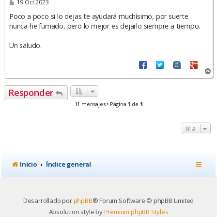
M
19 Oct 2023
e
n
Poco a poco si lo dejas te ayudará muchísimo, por suerte
s
nunca he fumado, pero lo mejor es dejarlo siempre a tiempo.
a
j
e
Un saludo.
A
r
r
Responder
i
b
11 mensajes • Página
1
de
1
a
Ir a
Inicio
Índice general
Desarrollado por
phpBB
® Forum Software © phpBB Limited
Absolution style by
Premium phpBB Styles