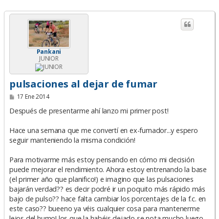
Pankani
JUNIOR
pulsaciones al dejar de fumar
M
17 Ene 2014
e
n
Después de presentarme ahí lanzo mi primer post!
s
a
Hace una semana que me convertí en ex-fumador...y espero
j
e
seguir manteniendo la misma condición!
Para motivarme más estoy pensando en cómo mi decisión
puede mejorar el rendimiento. Ahora estoy entrenando la base
(el primer año que planifico!) e imagino que las pulsaciones
bajarán verdad?? es decir podré ir un poquito más rápido más
bajo de pulso?? hace falta cambiar los porcentajes de la f.c. en
este caso?? bueeno ya véis cualquier cosa para mantenerme
lejos del humo! los que la habéis dejado se nota mucho luego