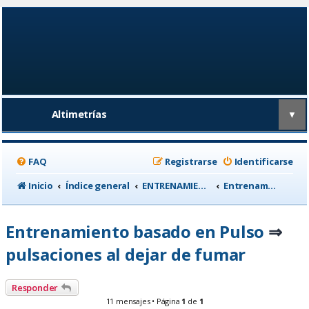
Altimetrías
▼
FAQ
Registrarse
Identificarse
Inicio
Índice general
ENTRENAMIENTO, medicina deportiva y nutrición
Entrenamiento basado en Pulso
Entrenamiento basado en Pulso
⇒
pulsaciones al dejar de fumar
Responder
11 mensajes • Página
1
de
1