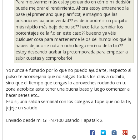
Para motivarme más estoy pensando en cómo mi decisión
puede mejorar el rendimiento. Ahora estoy entrenando la
base (el primer año que planifico!) e imagino que las
pulsaciones bajarán verdad?? es decir podré ir un poquito
más rápido más bajo de pulso?? hace falta cambiar los
porcentajes de la f.c. en este caso?? bueeno ya véis
cualquier cosa para mantenerme lejos del humo! los que la
habéis dejado se nota mucho luego encima de la bici??
estoy deseando acabar la pretemporada para empezar a
subir cuestas y comprobarlo!
Yo nunca e fumado por lo que no puedo ayudarte, respecto al
pulso te aconsejaria que no salgas todos los dias a cuchillo,
sino que el tiempo que tengas lo aproveches rodando en tu
zona aerobica asta tener una buena base y luego comenzar a
hacer series etc...
Eso si, una salida semanal con los colegas a tope que no falte,
jejeje un saludo.
Enviado desde mi GT-N7100 usando Tapatalk 2
A