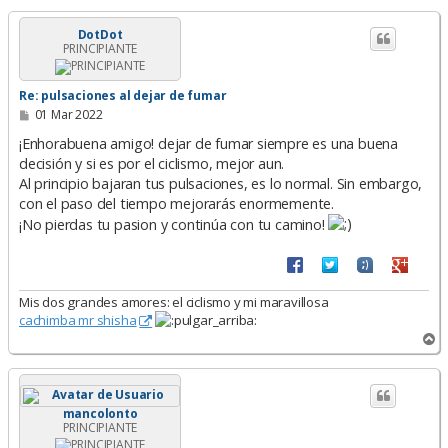
r
i
DotDot
PRINCIPIANTE
b
a
Re: pulsaciones al dejar de fumar
M
01 Mar 2022
e
n
¡Enhorabuena amigo! dejar de fumar siempre es una buena
s
decisión y si es por el ciclismo, mejor aun.
a
Al principio bajaran tus pulsaciones, es lo normal. Sin embargo,
j
e
con el paso del tiempo mejorarás enormemente.
¡No pierdas tu pasion y continúa con tu camino!
Mis dos grandes amores: el ciclismo y mi maravillosa
cachimba mr shisha
A
r
r
i
b
mancolonto
a
PRINCIPIANTE