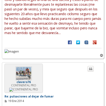
desmayarte literalmente pues te replanteeas las cosas (me
pasó un par de veces), y mira que seguro que después en los
siguientes 20 años que llevo practicando ciclismo seguro que
he hecho subidas mucho más duras para mi cuerpo pero jamás
he vuelto a sentir esa sensación de desmayo, he tenido que
parar, que bajarme de la bici, que vomitar incluso pero nunca
mas he sentido que me desvanecía....
A
r
r
i
b
a
clavero76
CONTINENTAL PRO
Re: pulsaciones al dejar de fumar
M
19 Ene 2014
e