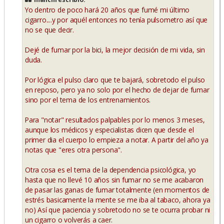
a
Yo dentro de poco hará 20 años que fumé mi último
j
e
cigarro....y por aquél entonces no tenía pulsometro así que
no se que decir.
Dejé de fumar por la bici, la mejor decisión de mi vida, sin
duda.
Por lógica el pulso claro que te bajará, sobretodo el pulso
en reposo, pero ya no solo por el hecho de dejar de fumar
sino por el tema de los entrenamientos.
Para "notar" resultados palpables por lo menos 3 meses,
aunque los médicos y especialistas dicen que desde el
primer dia el cuerpo lo empieza a notar. A partir del año ya
notas que "eres otra persona".
Otra cosa es el tema de la dependencia psicológica, yo
hasta que no llevé 10 años sin fumar no se me acabaron
de pasar las ganas de fumar totalmente (en momentos de
estrés basicamente la mente se me iba al tabaco, ahora ya
no) Así que paciencia y sobretodo no se te ocurra probar ni
un cigarro o volverás a caer.