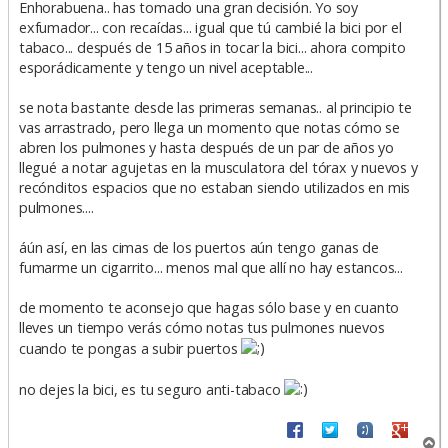
n
Enhorabuena.. has tomado una gran decisión. Yo soy
s
exfumador... con recaídas... igual que tú cambié la bici por el
a
tabaco... después de 15 años in tocar la bici... ahora compito
j
e
esporádicamente y tengo un nivel aceptable...
se nota bastante desde las primeras semanas.. al principio te
vas arrastrado, pero llega un momento que notas cómo se
abren los pulmones y hasta después de un par de años yo
llegué a notar agujetas en la musculatora del tórax y nuevos y
recónditos espacios que no estaban siendo utilizados en mis
pulmones....
áún así, en las cimas de los puertos aún tengo ganas de
fumarme un cigarrito... menos mal que allí no hay estancos...
de momento te aconsejo que hagas sólo base y en cuanto
lleves un tiempo verás cómo notas tus pulmones nuevos
cuando te pongas a subir puertos
no dejes la bici, es tu seguro anti-tabaco
A