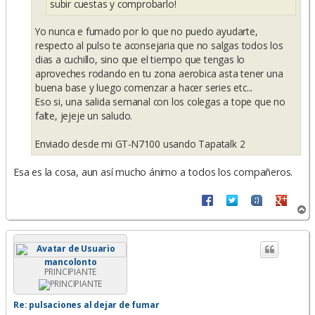
subir cuestas y comprobarlo!
Yo nunca e fumado por lo que no puedo ayudarte,
respecto al pulso te aconsejaria que no salgas todos los
dias a cuchillo, sino que el tiempo que tengas lo
aproveches rodando en tu zona aerobica asta tener una
buena base y luego comenzar a hacer series etc...
Eso si, una salida semanal con los colegas a tope que no
falte, jejeje un saludo.
Enviado desde mi GT-N7100 usando Tapatalk 2
Esa es la cosa, aun así mucho ánimo a todos los compañeros.
A
r
r
i
b
mancolonto
a
PRINCIPIANTE
Re: pulsaciones al dejar de fumar