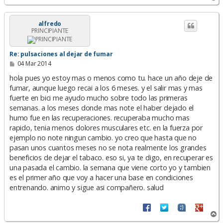
r
r
i
alfredo
PRINCIPIANTE
b
a
Re: pulsaciones al dejar de fumar
M
04 Mar 2014
e
n
hola pues yo estoy mas o menos como tu. hace un año deje de
s
fumar, aunque luego recai a los 6 meses. y el salir mas y mas
a
fuerte en bici me ayudo mucho sobre todo las primeras
j
e
semanas. a los meses donde mas note el haber dejado el
humo fue en las recuperaciones. recuperaba mucho mas
rapido, tenia menos dolores musculares etc. en la fuerza por
ejemplo no note ningun cambio. yo creo que hasta que no
pasan unos cuantos meses no se nota realmente los grandes
beneficios de dejar el tabaco. eso si, ya te digo, en recuperar es
una pasada el cambio. la semana que viene corto yo y tambien
es el primer año que voy a hacer una base en condiciones
entrenando. animo y sigue asi compañero. salud
A
r