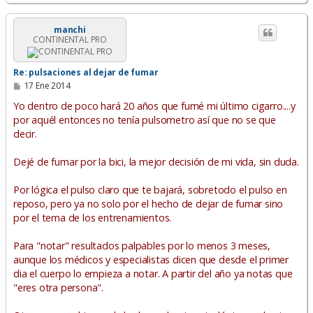
r
r
i
manchi
CONTINENTAL PRO
b
a
Re: pulsaciones al dejar de fumar
M
17 Ene 2014
e
n
Yo dentro de poco hará 20 años que fumé mi último cigarro....y
s
por aquél entonces no tenía pulsometro así que no se que
a
decir.
j
e
Dejé de fumar por la bici, la mejor decisión de mi vida, sin duda.
Por lógica el pulso claro que te bajará, sobretodo el pulso en
reposo, pero ya no solo por el hecho de dejar de fumar sino
por el tema de los entrenamientos.
Para "notar" resultados palpables por lo menos 3 meses,
aunque los médicos y especialistas dicen que desde el primer
dia el cuerpo lo empieza a notar. A partir del año ya notas que
"eres otra persona".