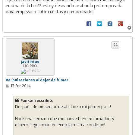
encima de la bici?? estoy deseando acabar la pretemporada
para empezar a subir cuestas y comprobarlo!
A
r
r
i
b
a
javitintao
UCI PRO
Re: pulsaciones al dejar de fumar
M
17 Ene 2014
e
n
s
Pankani escribió:
a
Después de presentarme ahí lanzo mi primer post!
j
e
Hace una semana que me convertí en ex-fumador...y
espero seguir manteniendo la misma condición!