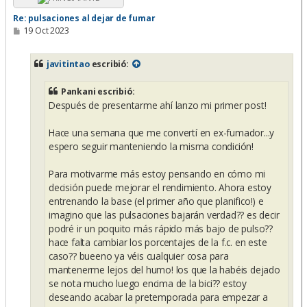
Re: pulsaciones al dejar de fumar
M
19 Oct 2023
e
n
s
javitintao
escribió:
a
j
e
Pankani escribió:
Después de presentarme ahí lanzo mi primer post!
Hace una semana que me convertí en ex-fumador...y
espero seguir manteniendo la misma condición!
Para motivarme más estoy pensando en cómo mi
decisión puede mejorar el rendimiento. Ahora estoy
entrenando la base (el primer año que planifico!) e
imagino que las pulsaciones bajarán verdad?? es decir
podré ir un poquito más rápido más bajo de pulso??
hace falta cambiar los porcentajes de la f.c. en este
caso?? bueeno ya véis cualquier cosa para
mantenerme lejos del humo! los que la habéis dejado
se nota mucho luego encima de la bici?? estoy
deseando acabar la pretemporada para empezar a