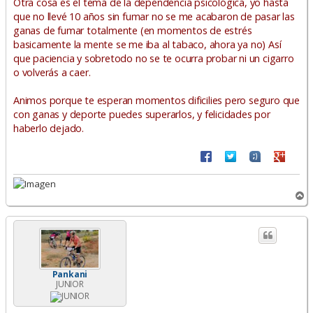
Otra cosa es el tema de la dependencia psicológica, yo hasta
que no llevé 10 años sin fumar no se me acabaron de pasar las
ganas de fumar totalmente (en momentos de estrés
basicamente la mente se me iba al tabaco, ahora ya no) Así
que paciencia y sobretodo no se te ocurra probar ni un cigarro
o volverás a caer.
Animos porque te esperan momentos dificilies pero seguro que
con ganas y deporte puedes superarlos, y felicidades por
haberlo dejado.
A
r
r
i
b
a
Pankani
JUNIOR