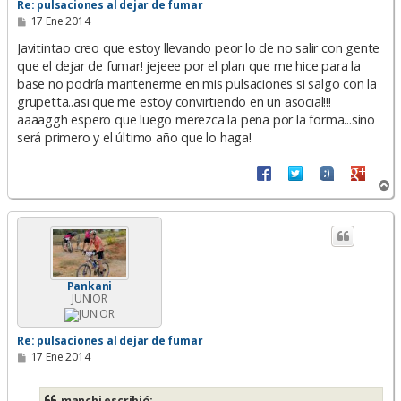
Re: pulsaciones al dejar de fumar
M
17 Ene 2014
e
n
Javitintao creo que estoy llevando peor lo de no salir con gente
s
que el dejar de fumar! jejeee por el plan que me hice para la
a
base no podría mantenerme en mis pulsaciones si salgo con la
j
e
grupetta..asi que me estoy convirtiendo en un asocial!!!
aaaaggh espero que luego merezca la pena por la forma...sino
será primero y el último año que lo haga!
A
r
r
i
b
a
Pankani
JUNIOR
Re: pulsaciones al dejar de fumar
M
17 Ene 2014
e
n
s
manchi escribió: