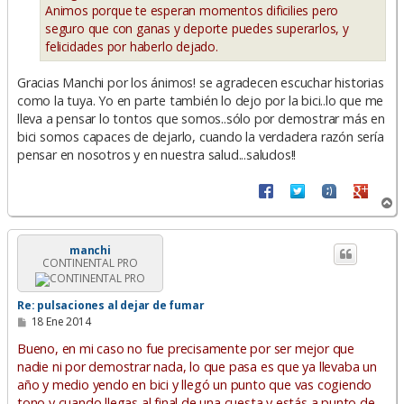
Animos porque te esperan momentos dificilies pero
seguro que con ganas y deporte puedes superarlos, y
felicidades por haberlo dejado.
Gracias Manchi por los ánimos! se agradecen escuchar historias
como la tuya. Yo en parte también lo dejo por la bici..lo que me
lleva a pensar lo tontos que somos..sólo por demostrar más en
bici somos capaces de dejarlo, cuando la verdadera razón sería
pensar en nosotros y en nuestra salud...saludos!!
A
r
r
i
manchi
CONTINENTAL PRO
b
a
Re: pulsaciones al dejar de fumar
M
18 Ene 2014
e
n
Bueno, en mi caso no fue precisamente por ser mejor que
s
nadie ni por demostrar nada, lo que pasa es que ya llevaba un
a
año y medio yendo en bici y llegó un punto que vas cogiendo
j
e
tono y cuando llegas al final de una cuesta y estás a punto de