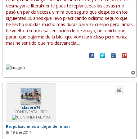
desmayarte literalmente pues te replanteeas las cosas (me
pasó un par de veces), y mira que seguro que después en los
siguientes 20 años que llevo practicando ciclismo seguro que
he hecho subidas mucho más duras para mi cuerpo pero jamás
he vuelto a sentir esa sensación de desmayo, he tenido que
parar, que bajarme de la bici, que vomitar incluso pero nunca
mas he sentido que me desvanecía....
A
r
r
i
b
a
clavero76
CONTINENTAL PRO
Re: pulsaciones al dejar de fumar
M
19 Ene 2014
e