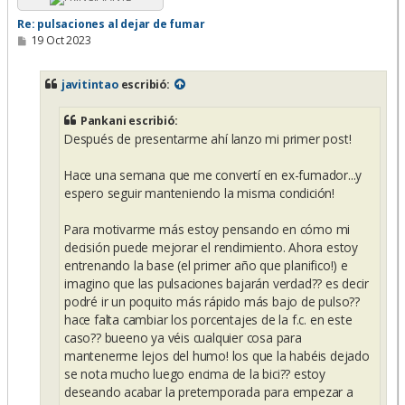
Re: pulsaciones al dejar de fumar
M
19 Oct 2023
e
n
s
javitintao
escribió:
a
j
e
Pankani escribió:
Después de presentarme ahí lanzo mi primer post!
Hace una semana que me convertí en ex-fumador...y
espero seguir manteniendo la misma condición!
Para motivarme más estoy pensando en cómo mi
decisión puede mejorar el rendimiento. Ahora estoy
entrenando la base (el primer año que planifico!) e
imagino que las pulsaciones bajarán verdad?? es decir
podré ir un poquito más rápido más bajo de pulso??
hace falta cambiar los porcentajes de la f.c. en este
caso?? bueeno ya véis cualquier cosa para
mantenerme lejos del humo! los que la habéis dejado
se nota mucho luego encima de la bici?? estoy
deseando acabar la pretemporada para empezar a