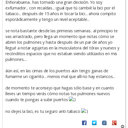
n
Enhorabuena.. has tomado una gran decisión. Yo soy
s
exfumador... con recaídas... igual que tú cambié la bici por el
a
tabaco... después de 15 años in tocar la bici... ahora compito
j
e
esporádicamente y tengo un nivel aceptable...
se nota bastante desde las primeras semanas.. al principio te
vas arrastrado, pero llega un momento que notas cómo se
abren los pulmones y hasta después de un par de años yo
llegué a notar agujetas en la musculatora del tórax y nuevos y
recónditos espacios que no estaban siendo utilizados en mis
pulmones....
áún así, en las cimas de los puertos aún tengo ganas de
fumarme un cigarrito... menos mal que allí no hay estancos...
de momento te aconsejo que hagas sólo base y en cuanto
lleves un tiempo verás cómo notas tus pulmones nuevos
cuando te pongas a subir puertos
no dejes la bici, es tu seguro anti-tabaco
A