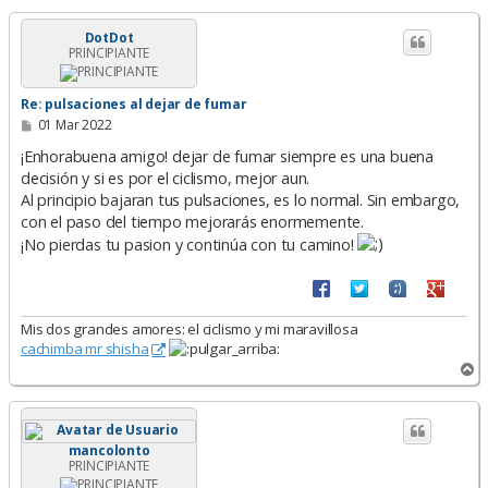
r
i
DotDot
PRINCIPIANTE
b
a
Re: pulsaciones al dejar de fumar
M
01 Mar 2022
e
n
¡Enhorabuena amigo! dejar de fumar siempre es una buena
s
decisión y si es por el ciclismo, mejor aun.
a
Al principio bajaran tus pulsaciones, es lo normal. Sin embargo,
j
e
con el paso del tiempo mejorarás enormemente.
¡No pierdas tu pasion y continúa con tu camino!
Mis dos grandes amores: el ciclismo y mi maravillosa
cachimba mr shisha
A
r
r
i
b
mancolonto
a
PRINCIPIANTE