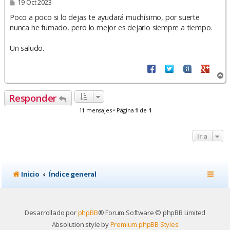
M
19 Oct 2023
e
n
Poco a poco si lo dejas te ayudará muchísimo, por suerte
s
nunca he fumado, pero lo mejor es dejarlo siempre a tiempo.
a
j
e
Un saludo.
A
r
r
Responder
i
b
11 mensajes • Página
1
de
1
a
Ir a
Inicio
Índice general
Desarrollado por
phpBB
® Forum Software © phpBB Limited
Absolution style by
Premium phpBB Styles