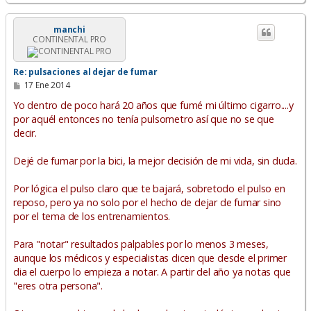
r
r
i
manchi
CONTINENTAL PRO
b
a
Re: pulsaciones al dejar de fumar
M
17 Ene 2014
e
n
Yo dentro de poco hará 20 años que fumé mi último cigarro....y
s
por aquél entonces no tenía pulsometro así que no se que
a
decir.
j
e
Dejé de fumar por la bici, la mejor decisión de mi vida, sin duda.
Por lógica el pulso claro que te bajará, sobretodo el pulso en
reposo, pero ya no solo por el hecho de dejar de fumar sino
por el tema de los entrenamientos.
Para "notar" resultados palpables por lo menos 3 meses,
aunque los médicos y especialistas dicen que desde el primer
dia el cuerpo lo empieza a notar. A partir del año ya notas que
"eres otra persona".