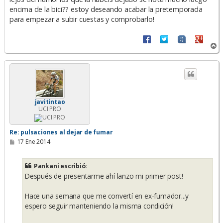
encima de la bici?? estoy deseando acabar la pretemporada
para empezar a subir cuestas y comprobarlo!
A
r
r
i
b
a
javitintao
UCI PRO
Re: pulsaciones al dejar de fumar
M
17 Ene 2014
e
n
s
Pankani escribió:
a
Después de presentarme ahí lanzo mi primer post!
j
e
Hace una semana que me convertí en ex-fumador...y
espero seguir manteniendo la misma condición!