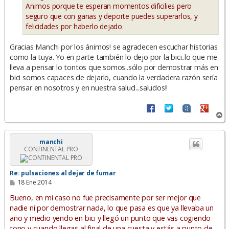
Animos porque te esperan momentos dificilies pero
seguro que con ganas y deporte puedes superarlos, y
felicidades por haberlo dejado.
Gracias Manchi por los ánimos! se agradecen escuchar historias
como la tuya. Yo en parte también lo dejo por la bici..lo que me
lleva a pensar lo tontos que somos..sólo por demostrar más en
bici somos capaces de dejarlo, cuando la verdadera razón sería
pensar en nosotros y en nuestra salud...saludos!!
A
r
r
i
manchi
CONTINENTAL PRO
b
a
Re: pulsaciones al dejar de fumar
M
18 Ene 2014
e
n
Bueno, en mi caso no fue precisamente por ser mejor que
s
nadie ni por demostrar nada, lo que pasa es que ya llevaba un
a
año y medio yendo en bici y llegó un punto que vas cogiendo
j
e
tono y cuando llegas al final de una cuesta y estás a punto de