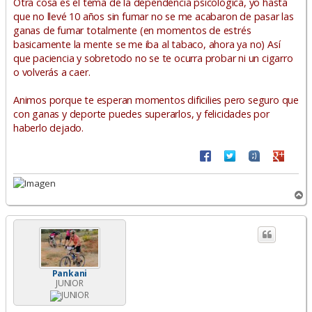
Otra cosa es el tema de la dependencia psicológica, yo hasta
que no llevé 10 años sin fumar no se me acabaron de pasar las
ganas de fumar totalmente (en momentos de estrés
basicamente la mente se me iba al tabaco, ahora ya no) Así
que paciencia y sobretodo no se te ocurra probar ni un cigarro
o volverás a caer.
Animos porque te esperan momentos dificilies pero seguro que
con ganas y deporte puedes superarlos, y felicidades por
haberlo dejado.
A
r
r
i
b
a
Pankani
JUNIOR