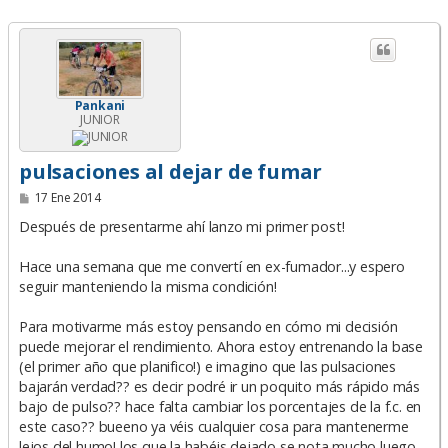
Pankani
JUNIOR
pulsaciones al dejar de fumar
M
17 Ene 2014
e
n
Después de presentarme ahí lanzo mi primer post!
s
a
Hace una semana que me convertí en ex-fumador...y espero
j
e
seguir manteniendo la misma condición!
Para motivarme más estoy pensando en cómo mi decisión
puede mejorar el rendimiento. Ahora estoy entrenando la base
(el primer año que planifico!) e imagino que las pulsaciones
bajarán verdad?? es decir podré ir un poquito más rápido más
bajo de pulso?? hace falta cambiar los porcentajes de la f.c. en
este caso?? bueeno ya véis cualquier cosa para mantenerme
lejos del humo! los que la habéis dejado se nota mucho luego