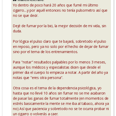
a
Yo dentro de poco hará 20 años que fumé mi último
j
e
cigarro....y por aquél entonces no tenía pulsometro así que
no se que decir.
Dejé de fumar por la bici, la mejor decisión de mi vida, sin
duda.
Por lógica el pulso claro que te bajará, sobretodo el pulso
en reposo, pero ya no solo por el hecho de dejar de fumar
sino por el tema de los entrenamientos.
Para "notar" resultados palpables por lo menos 3 meses,
aunque los médicos y especialistas dicen que desde el
primer dia el cuerpo lo empieza a notar. A partir del año ya
notas que "eres otra persona".
Otra cosa es el tema de la dependencia psicológica, yo
hasta que no llevé 10 años sin fumar no se me acabaron
de pasar las ganas de fumar totalmente (en momentos de
estrés basicamente la mente se me iba al tabaco, ahora ya
no) Así que paciencia y sobretodo no se te ocurra probar ni
un cigarro o volverás a caer.