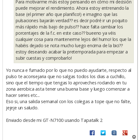
Para motivarme más estoy pensando en cómo mi decisión
puede mejorar el rendimiento. Ahora estoy entrenando la
base (el primer año que planifico!) e imagino que las
pulsaciones bajarán verdad?? es decir podré ir un poquito
más rápido más bajo de pulso?? hace falta cambiar los
porcentajes de la f.c. en este caso?? bueeno ya véis
cualquier cosa para mantenerme lejos del humo! los que la
habéis dejado se nota mucho luego encima de la bici??
estoy deseando acabar la pretemporada para empezar a
subir cuestas y comprobarlo!
Yo nunca e fumado por lo que no puedo ayudarte, respecto al
pulso te aconsejaria que no salgas todos los dias a cuchillo,
sino que el tiempo que tengas lo aproveches rodando en tu
zona aerobica asta tener una buena base y luego comenzar a
hacer series etc...
Eso si, una salida semanal con los colegas a tope que no falte,
jejeje un saludo.
Enviado desde mi GT-N7100 usando Tapatalk 2
A