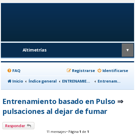
Altimetrías
▼
FAQ
Registrarse
Identificarse
Inicio
Índice general
ENTRENAMIENTO, medicina deportiva y nutrición
Entrenamiento basado en Pulso
Entrenamiento basado en Pulso
⇒
pulsaciones al dejar de fumar
Responder
11 mensajes • Página
1
de
1