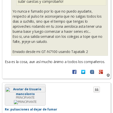
subir cuestas y comprobarlo!
Yo nunca e fumado por lo que no puedo ayudarte,
respecto al pulso te aconsejaria que no salgas todos los
dias a cuchillo, sino que el tiempo que tengas lo
aproveches rodando en tu zona aerobica asta tener una
buena base y luego comenzar a hacer series etc...
Eso si, una salida semanal con los colegas a tope que no
falte, jejeje un saludo.
Enviado desde mi GT-N7100 usando Tapatalk 2
Esa es la cosa, aun así mucho ánimo a todos los compañeros.
A
r
r
i
b
mancolonto
a
PRINCIPIANTE
Re: pulsaciones al dejar de fumar