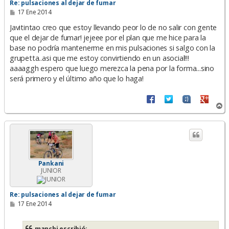
Re: pulsaciones al dejar de fumar
M
17 Ene 2014
e
n
Javitintao creo que estoy llevando peor lo de no salir con gente
s
que el dejar de fumar! jejeee por el plan que me hice para la
a
base no podría mantenerme en mis pulsaciones si salgo con la
j
e
grupetta..asi que me estoy convirtiendo en un asocial!!!
aaaaggh espero que luego merezca la pena por la forma...sino
será primero y el último año que lo haga!
A
r
r
i
b
a
Pankani
JUNIOR
Re: pulsaciones al dejar de fumar
M
17 Ene 2014
e
n
s
manchi escribió: