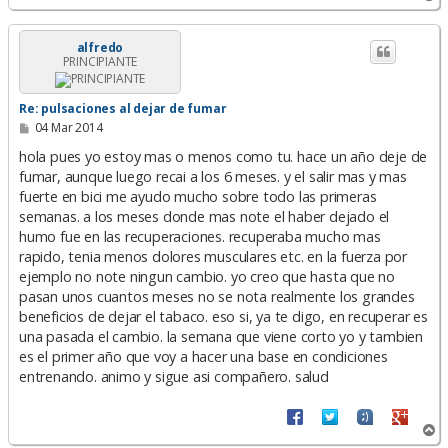
r
r
i
alfredo
PRINCIPIANTE
b
a
Re: pulsaciones al dejar de fumar
M
04 Mar 2014
e
n
hola pues yo estoy mas o menos como tu. hace un año deje de
s
fumar, aunque luego recai a los 6 meses. y el salir mas y mas
a
fuerte en bici me ayudo mucho sobre todo las primeras
j
e
semanas. a los meses donde mas note el haber dejado el
humo fue en las recuperaciones. recuperaba mucho mas
rapido, tenia menos dolores musculares etc. en la fuerza por
ejemplo no note ningun cambio. yo creo que hasta que no
pasan unos cuantos meses no se nota realmente los grandes
beneficios de dejar el tabaco. eso si, ya te digo, en recuperar es
una pasada el cambio. la semana que viene corto yo y tambien
es el primer año que voy a hacer una base en condiciones
entrenando. animo y sigue asi compañero. salud
A
r