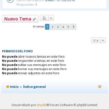
Último mensaje por
snieto
«
31 Oct 2016
Respuestas:
3
Nuevo Tema
61 temas
1
2
3
4
5
Siguiente
Ir a
PERMISOS DEL FORO
No puede
abrir nuevos temas en este Foro
No puede
responder a temas en este Foro
No puede
editar sus mensajes en este Foro
No puede
borrar sus mensajes en este Foro
No puede
enviar adjuntos en este Foro
Inicio
Índice general
Desarrollado por
phpBB
® Forum Software © phpBB Limited