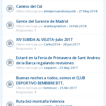
Camino del Cid
Último mensaje por
elmejorcuandovoysolo
«
27 May 2018
Gente del Sureste de Madrid
Último mensaje por
arantxaynelson
«
26 Feb 2018
Respuestas:
1
XIV SUBIDA AL VELETA–Julio 2017
Último mensaje por
Carlos2014
«
28 Jun 2017
Respuestas:
1
Estaré en la Feria de Primavera de Sant Andreu
de la Barca regalando revisiones
Último mensaje por
zaqueon
«
25 May 2017
Buenas noches a todos, somos el CLUB
DEPORTIVO BEMBIBRE BTT,
Último mensaje por
tomcruzz
«
25 Abr 2017
Respuestas:
3
Ruta bici montaña Valencia