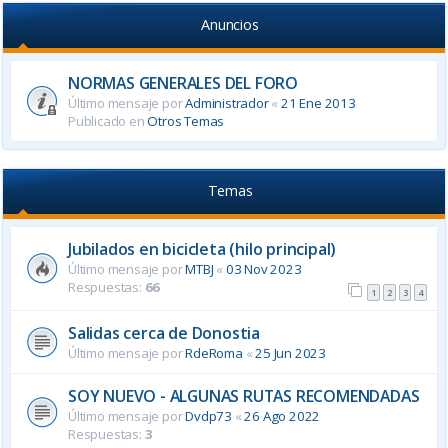
Anuncios
NORMAS GENERALES DEL FORO
Último mensaje por
Administrador
«
21 Ene 2013
Publicado en
Otros Temas
Temas
Jubilados en bicicleta (hilo principal)
Último mensaje por
MTBJ
«
03 Nov 2023
Respuestas:
66
1
2
3
4
Salidas cerca de Donostia
Último mensaje por
RdeRoma
«
25 Jun 2023
SOY NUEVO - ALGUNAS RUTAS RECOMENDADAS
Último mensaje por
Dvdp73
«
26 Ago 2022
Respuestas:
3