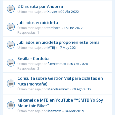
2 Días ruta por Andorra
Último mensaje por
Xavier
«
09 Abr 2022
Jubilados en bicicleta
Último mensaje por
tambora
«
15 Ene 2022
Respuestas:
1
Jubilados en bicicleta proponen este tema
Último mensaje por
MTBJ
«
17 May 2021
Sevilla - Cordoba
Último mensaje por
fuentesmax
«
30 Oct 2020
Respuestas:
2
Consulta sobre Gestión Vial para ciclistas en
ruta (montaña)
Último mensaje por
MarioRamirez
«
20 Ago 2019
mi canal de MTB en YouTube "YSMTB Yo Soy
Mountain Biker"
Último mensaje por
ibarratito
«
04 Mar 2019