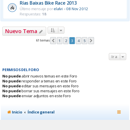
Rías Baixas Bike Race 2013
Último mensaje por
elalvi
«
08 Nov 2012
Respuestas:
18
Nuevo Tema
61 temas
1
2
3
4
5
Anterior
Siguiente
Ir a
PERMISOS DEL FORO
No puede
abrir nuevos temas en este Foro
No puede
responder a temas en este Foro
No puede
editar sus mensajes en este Foro
No puede
borrar sus mensajes en este Foro
No puede
enviar adjuntos en este Foro
Inicio
Índice general