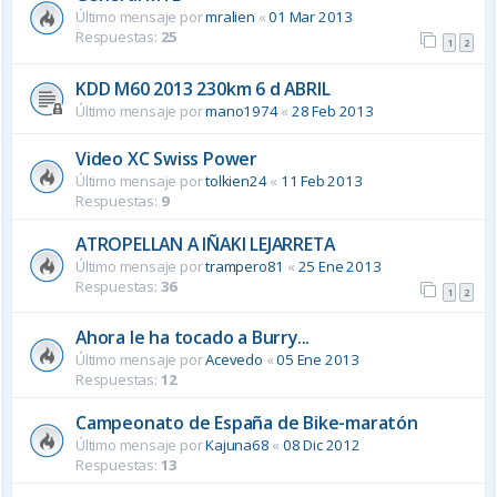
Último mensaje por
mralien
«
01 Mar 2013
Respuestas:
25
1
2
KDD M60 2013 230km 6 d ABRIL
Último mensaje por
mano1974
«
28 Feb 2013
Video XC Swiss Power
Último mensaje por
tolkien24
«
11 Feb 2013
Respuestas:
9
ATROPELLAN A IÑAKI LEJARRETA
Último mensaje por
trampero81
«
25 Ene 2013
Respuestas:
36
1
2
Ahora le ha tocado a Burry...
Último mensaje por
Acevedo
«
05 Ene 2013
Respuestas:
12
Campeonato de España de Bike-maratón
Último mensaje por
Kajuna68
«
08 Dic 2012
Respuestas:
13