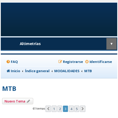
Altimetrías
▼
FAQ
Registrarse
Identificarse
Inicio
Índice general
MODALIDADES
MTB
MTB
Nuevo Tema
61 temas
1
2
3
4
5
Anterior
Siguiente