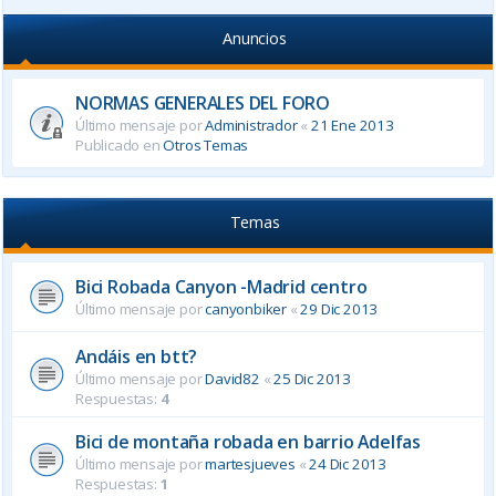
Anuncios
NORMAS GENERALES DEL FORO
Último mensaje por
Administrador
«
21 Ene 2013
Publicado en
Otros Temas
Temas
Bici Robada Canyon -Madrid centro
Último mensaje por
canyonbiker
«
29 Dic 2013
Andáis en btt?
Último mensaje por
David82
«
25 Dic 2013
Respuestas:
4
Bici de montaña robada en barrio Adelfas
Último mensaje por
martesjueves
«
24 Dic 2013
Respuestas:
1