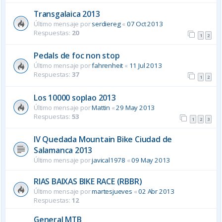
Transgalaica 2013
Último mensaje por
serdiereg
«
07 Oct 2013
Respuestas:
20
1
2
Pedals de foc non stop
Último mensaje por
fahrenheit
«
11 Jul 2013
Respuestas:
37
1
2
Los 10000 soplao 2013
Último mensaje por
Mattin
«
29 May 2013
Respuestas:
53
1
2
3
IV Quedada Mountain Bike Ciudad de
Salamanca 2013
Último mensaje por
javical1978
«
09 May 2013
RIAS BAIXAS BIKE RACE (RBBR)
Último mensaje por
martesjueves
«
02 Abr 2013
Respuestas:
12
General MTB