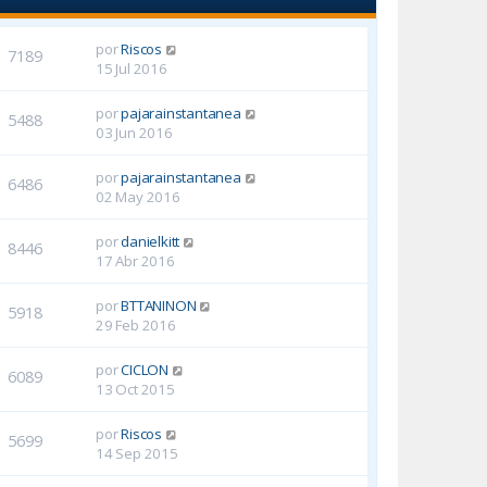
por
Riscos
7189
15 Jul 2016
por
pajarainstantanea
5488
03 Jun 2016
por
pajarainstantanea
6486
02 May 2016
por
danielkitt
8446
17 Abr 2016
por
BTTANINON
5918
29 Feb 2016
por
CICLON
6089
13 Oct 2015
por
Riscos
5699
14 Sep 2015