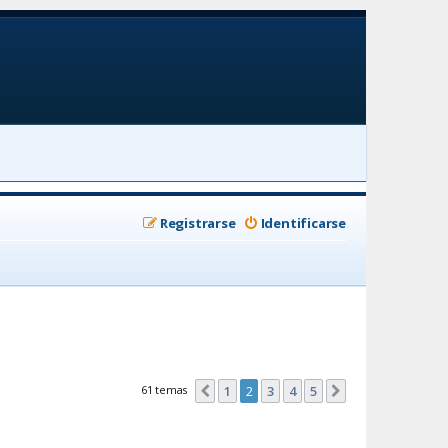
Registrarse
Identificarse
61 temas
1
2
3
4
5
Anterior
Siguiente