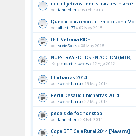
que objetivos teneis para este año?
por
fahrenheit
»
06 Feb 2013
Quedar para montar en bici zona Mos
por
alberto77
»
07 May 2015
I Ed. Vetonia RIDE
por
AreteSport
»
06 May 2015
NUESTRAS FOTOS EN ACCION (MTB)
por
martesjueves
»
12 Ago 2012
Chicharras 2014
por
soychicharra
»
19 May 2014
Perfil Desafío Chicharras 2014
por
soychicharra
»
27 May 2014
pedals de foc nonstop
por
fahrenheit
»
23 Feb 2014
Copa BTT Caja Rural 2014 [Navarra]