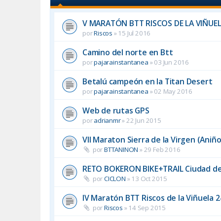
V MARATÓN BTT RISCOS DE LA VIÑUE
por
Riscos
»
15 Jul 2016
Camino del norte en Btt
por
pajarainstantanea
»
03 Jun 2016
Betalú campeón en la Titan Desert
por
pajarainstantanea
»
02 May 2016
Web de rutas GPS
por
adrianmr
»
22 Jun 2015
VII Maraton Sierra de la Virgen (Aniñ
por
BTTANINON
»
29 Feb 2016
RETO BOKERON BIKE+TRAIL Ciudad d
por
CICLON
»
13 Oct 2015
IV Maratón BTT Riscos de la Viñuela 2
por
Riscos
»
14 Sep 2015