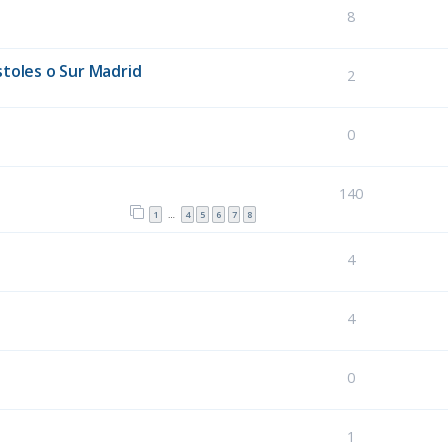
8
toles o Sur Madrid
2
0
140
1
4
5
6
7
8
…
4
4
0
1