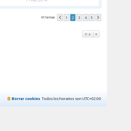
17 Feb 2014
61 temas
1
2
3
4
5
Anterior
Siguiente
Ir a
Borrar cookies
Todos los horarios son
UTC+02:00