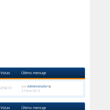
Vistas
Último mensaje
por
Administrador
234213
21 Ene 2013
Vistas
Último mensaje