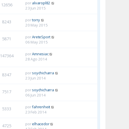
por
alvaropl82
12656
23 Jun 2015
por
torry
8243
20 May 2015
por
AreteSport
5871
06 May 2015
por
Amnesiac
147364
28 Ago 2014
por
soychicharra
8347
23 Jun 2014
por
soychicharra
7517
06 Jun 2014
por
fahrenheit
5333
23 Feb 2014
por
elhacedor
4725