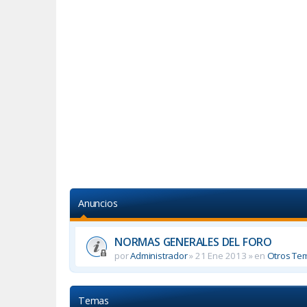
Anuncios
NORMAS GENERALES DEL FORO
por
Administrador
»
21 Ene 2013
» en
Otros Te
Temas