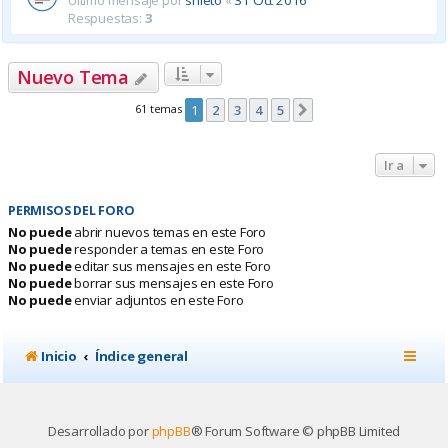
Último mensaje por
snieto
«
31 Oct 2016
Respuestas:
3
Nuevo Tema
61 temas
1
2
3
4
5
Siguiente
Ir a
PERMISOS DEL FORO
No puede
abrir nuevos temas en este Foro
No puede
responder a temas en este Foro
No puede
editar sus mensajes en este Foro
No puede
borrar sus mensajes en este Foro
No puede
enviar adjuntos en este Foro
Inicio
Índice general
Desarrollado por
phpBB
® Forum Software © phpBB Limited