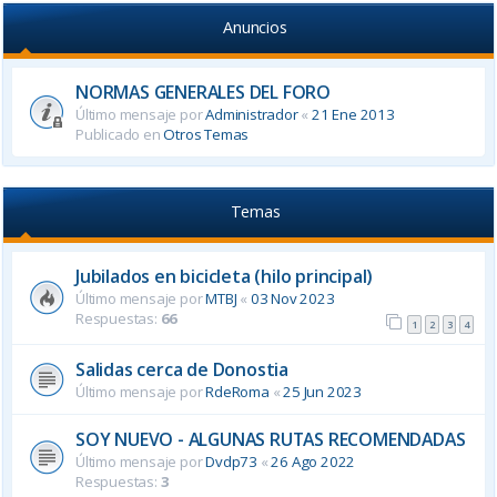
Anuncios
NORMAS GENERALES DEL FORO
Último mensaje por
Administrador
«
21 Ene 2013
Publicado en
Otros Temas
Temas
Jubilados en bicicleta (hilo principal)
Último mensaje por
MTBJ
«
03 Nov 2023
Respuestas:
66
1
2
3
4
Salidas cerca de Donostia
Último mensaje por
RdeRoma
«
25 Jun 2023
SOY NUEVO - ALGUNAS RUTAS RECOMENDADAS
Último mensaje por
Dvdp73
«
26 Ago 2022
Respuestas:
3