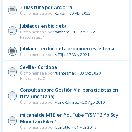
2 Días ruta por Andorra
Último mensaje por
Xavier
«
09 Abr 2022
Jubilados en bicicleta
Último mensaje por
tambora
«
15 Ene 2022
Respuestas:
1
Jubilados en bicicleta proponen este tema
Último mensaje por
MTBJ
«
17 May 2021
Sevilla - Cordoba
Último mensaje por
fuentesmax
«
30 Oct 2020
Respuestas:
2
Consulta sobre Gestión Vial para ciclistas en
ruta (montaña)
Último mensaje por
MarioRamirez
«
20 Ago 2019
mi canal de MTB en YouTube "YSMTB Yo Soy
Mountain Biker"
Último mensaje por
ibarratito
«
04 Mar 2019