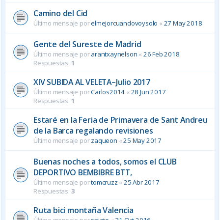
Camino del Cid
Último mensaje por
elmejorcuandovoysolo
«
27 May 2018
Gente del Sureste de Madrid
Último mensaje por
arantxaynelson
«
26 Feb 2018
Respuestas:
1
XIV SUBIDA AL VELETA–Julio 2017
Último mensaje por
Carlos2014
«
28 Jun 2017
Respuestas:
1
Estaré en la Feria de Primavera de Sant Andreu
de la Barca regalando revisiones
Último mensaje por
zaqueon
«
25 May 2017
Buenas noches a todos, somos el CLUB
DEPORTIVO BEMBIBRE BTT,
Último mensaje por
tomcruzz
«
25 Abr 2017
Respuestas:
3
Ruta bici montaña Valencia