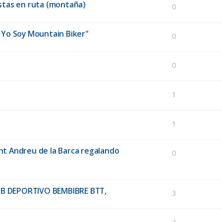
istas en ruta (montaña)
0
Yo Soy Mountain Biker"
0
0
1
1
ant Andreu de la Barca regalando
0
LUB DEPORTIVO BEMBIBRE BTT,
3