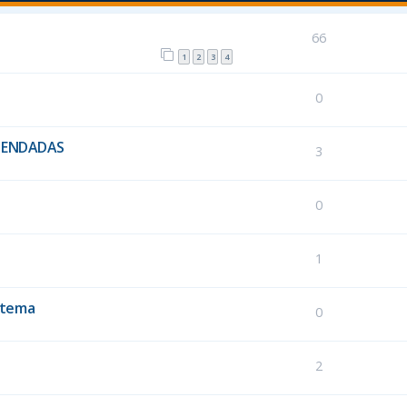
66
1
2
3
4
0
MENDADAS
3
0
1
 tema
0
2