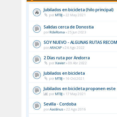
Jubilados en bicicleta (hilo principal)
por
MTBJ
»
22 May 2021
Salidas cerca de Donostia
por
RdeRoma
»
25 Jun 2023
SOY NUEVO - ALGUNAS RUTAS RECO
por
ARACAP
»
24 Ago 2022
2 Días ruta por Andorra
por
Xavier
»
09 Abr 2022
Jubilados en bicicleta
por
MTBJ
»
16 Oct 2021
Jubilados en bicicleta proponen este
por
MTBJ
»
17 May 2021
Sevilla - Cordoba
por
Aastinus
»
22 Ago 2016