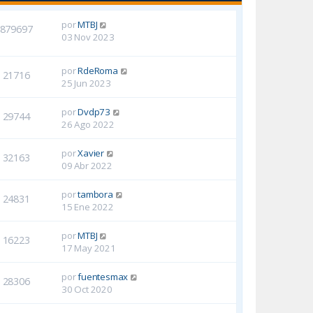
por
MTBJ
879697
03 Nov 2023
por
RdeRoma
21716
25 Jun 2023
por
Dvdp73
29744
26 Ago 2022
por
Xavier
32163
09 Abr 2022
por
tambora
24831
15 Ene 2022
por
MTBJ
16223
17 May 2021
por
fuentesmax
28306
30 Oct 2020