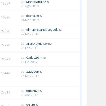
por
MarioRamirez
18834
20 Ago 2019
por
ibarratito
16826
04 Mar 2019
por
elmejorcuandovoysolo
22590
27 May 2018
por
arantxaynelson
22220
26 Feb 2018
por
Carlos2014
21622
28 Jun 2017
por
zaqueon
16443
25 May 2017
por
tomcruzz
28813
25 Abr 2017
por
snieto