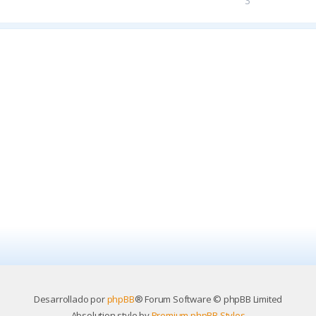
3
Desarrollado por
phpBB
® Forum Software © phpBB Limited
Absolution style by
Premium phpBB Styles