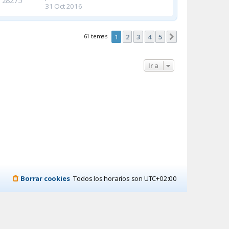
28275
31 Oct 2016
61 temas
1
2
3
4
5
Siguiente
Ir a
Borrar cookies
Todos los horarios son
UTC+02:00