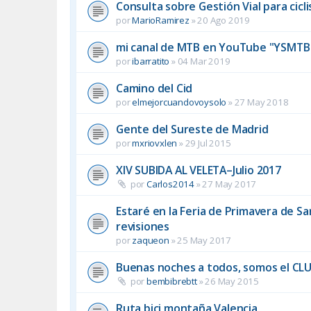
Consulta sobre Gestión Vial para cicl
por
MarioRamirez
»
20 Ago 2019
mi canal de MTB en YouTube "YSMTB 
por
ibarratito
»
04 Mar 2019
Camino del Cid
por
elmejorcuandovoysolo
»
27 May 2018
Gente del Sureste de Madrid
por
mxriovxlen
»
29 Jul 2015
XIV SUBIDA AL VELETA–Julio 2017
por
Carlos2014
»
27 May 2017
Estaré en la Feria de Primavera de S
revisiones
por
zaqueon
»
25 May 2017
Buenas noches a todos, somos el C
por
bembibrebtt
»
26 May 2015
Ruta bici montaña Valencia