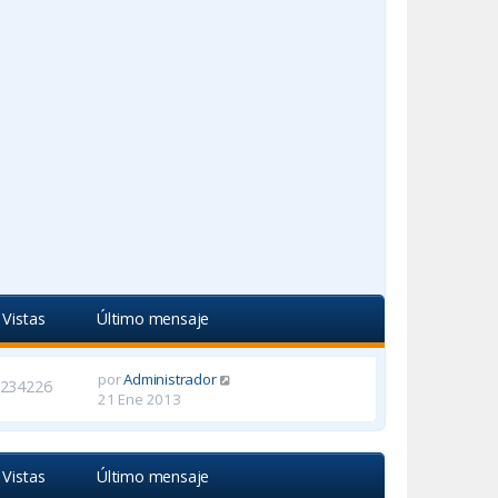
Vistas
Último mensaje
por
Administrador
234226
21 Ene 2013
Vistas
Último mensaje