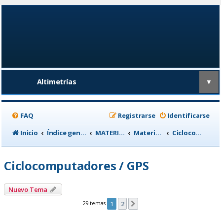
Altimetrías
▼
FAQ
Registrarse
Identificarse
Inicio
Índice general
MATERIAL CICLISTA
Material para Entrenamiento
Ciclocomputadores / GPS
Ciclocomputadores / GPS
Nuevo Tema
29 temas
1
2
Siguiente