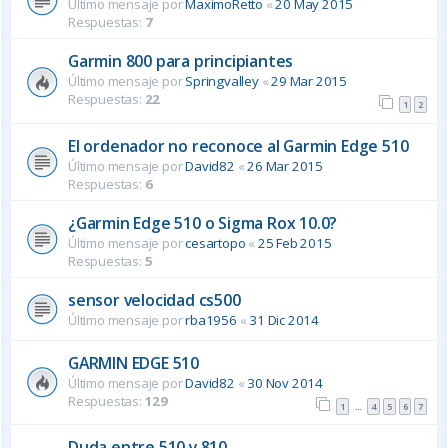
Último mensaje por
MaximoRetto
«
20 May 2015
Respuestas:
7
Garmin 800 para principiantes
Último mensaje por
Springvalley
«
29 Mar 2015
Respuestas:
22
1
2
El ordenador no reconoce al Garmin Edge 510
Último mensaje por
David82
«
26 Mar 2015
Respuestas:
6
¿Garmin Edge 510 o Sigma Rox 10.0?
Último mensaje por
cesartopo
«
25 Feb 2015
Respuestas:
5
sensor velocidad cs500
Último mensaje por
rba1956
«
31 Dic 2014
GARMIN EDGE 510
Último mensaje por
David82
«
30 Nov 2014
Respuestas:
129
1
4
5
6
7
…
Duda entre 510 y 810