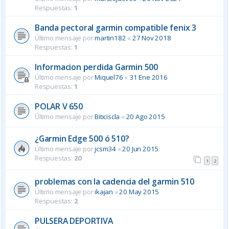
Respuestas:
1
Banda pectoral garmin compatible fenix 3
Último mensaje por
martin182
«
27 Nov 2018
Respuestas:
1
Informacion perdida Garmin 500
Último mensaje por
Miquel76
«
31 Ene 2016
Respuestas:
1
POLAR V 650
Último mensaje por
Biticiscla
«
20 Ago 2015
¿Garmin Edge 500 ó 510?
Último mensaje por
jcsm34
«
20 Jun 2015
Respuestas:
20
1
2
problemas con la cadencia del garmin 510
Último mensaje por
ikajan
«
20 May 2015
Respuestas:
2
PULSERA DEPORTIVA