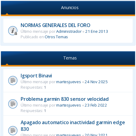
Anuncios
NORMAS GENERALES DEL FORO
Último mensaje por
Administrador
«
21 Ene 2013
Publicado en
Otros Temas
Temas
Igsport Binavi
Último mensaje por
martesjueves
«
24 Nov 2025
Respuestas:
1
Problema garmin 830 sensor velocidad
Último mensaje por
martesjueves
«
23 Feb 2022
Respuestas:
1
Apagado automatico inactividad garmin edge
830
Último mensaje por
martesjueves
«
20 Nov 2021