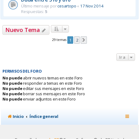
Último mensaje por
cesartopo
«
17 Nov 2014
Respuestas:
5
Nuevo Tema
29 temas
1
2
Siguiente
Ir a
PERMISOS DEL FORO
No puede
abrir nuevos temas en este Foro
No puede
responder a temas en este Foro
No puede
editar sus mensajes en este Foro
No puede
borrar sus mensajes en este Foro
No puede
enviar adjuntos en este Foro
Inicio
Índice general