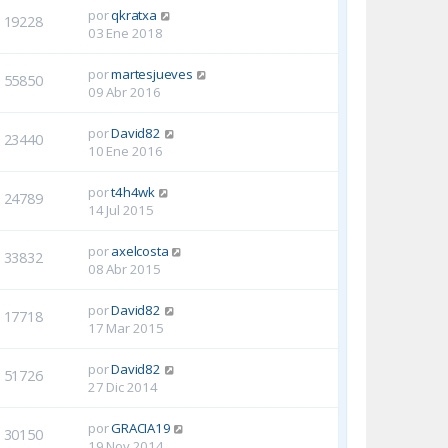
por
qkratxa
19228
03 Ene 2018
por
martesjueves
55850
09 Abr 2016
por
David82
23440
10 Ene 2016
por
t4h4wk
24789
14 Jul 2015
por
axelcosta
33832
08 Abr 2015
por
David82
17718
17 Mar 2015
por
David82
51726
27 Dic 2014
por
GRACIA19
30150
19 Nov 2014