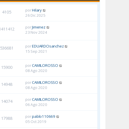
por
Hilary
4105
26 Dic 2025
por
Jimenez
1411412
23 Nov 2024
por
EDUARDOsanchez
536681
15 Sep 2021
por
CAMILOROSSO
15900
08 Ago 2020
por
CAMILOROSSO
14948
08 Ago 2020
por
CAMILOROSSO
14074
06 Ago 2020
por
pablo110669
17988
05 Oct 2019