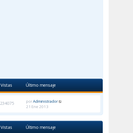
Vistas
Último mensaje
por
Administrador
234075
21 Ene 2013
Vistas
Último mensaje