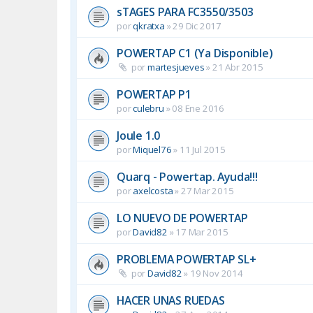
sTAGES PARA FC3550/3503
por
qkratxa
»
29 Dic 2017
POWERTAP C1 (Ya Disponible)
por
martesjueves
»
21 Abr 2015
POWERTAP P1
por
culebru
»
08 Ene 2016
Joule 1.0
por
Miquel76
»
11 Jul 2015
Quarq - Powertap. Ayuda!!!
por
axelcosta
»
27 Mar 2015
LO NUEVO DE POWERTAP
por
David82
»
17 Mar 2015
PROBLEMA POWERTAP SL+
por
David82
»
19 Nov 2014
HACER UNAS RUEDAS