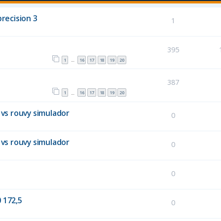
recision 3
1
395
1
16
17
18
19
20
…
387
1
16
17
18
19
20
…
 vs rouvy simulador
0
 vs rouvy simulador
0
0
 172,5
0