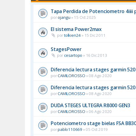
Tapa Perdida de Potenciometro 4iiii p
por
ojangu
»
15 Oct 2025
El sistema Power2max
por
tolkien24
»
15 Dic 2011
StagesPower
por
cesartopo
»
16 Dic 2013
Diferencia lectura stages garmin 520
por
CAMILOROSSO
»
08 Ago 2020
Diferencia lectura stages garmin 520
por
CAMILOROSSO
»
08 Ago 2020
DUDA STEGES ULTEGRA R8000 GEN3
por
CAMILOROSSO
»
06 Ago 2020
Potenciometro stage bielas FSA BB30
por
pablo110669
»
05 Oct 2019