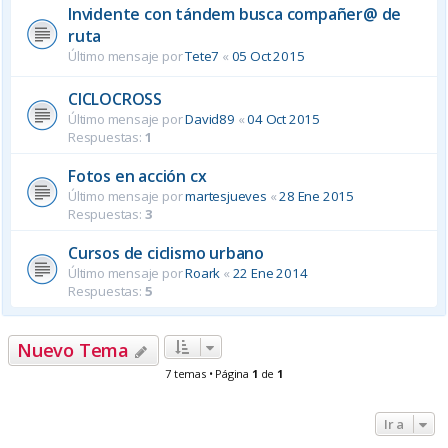
Invidente con tándem busca compañer@ de
ruta
Último mensaje por
Tete7
«
05 Oct 2015
CICLOCROSS
Último mensaje por
David89
«
04 Oct 2015
Respuestas:
1
Fotos en acción cx
Último mensaje por
martesjueves
«
28 Ene 2015
Respuestas:
3
Cursos de ciclismo urbano
Último mensaje por
Roark
«
22 Ene 2014
Respuestas:
5
Nuevo Tema
7 temas • Página
1
de
1
Ir a