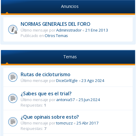
Anuncios
NORMAS GENERALES DEL FORO
Último mensaje por
Administrador
«
21 Ene 2013
Publicado en
Otros Temas
Temas
Rutas de cicloturismo
Último mensaje por
DiceGirlEgle
«
23 Ago 2024
¿Sabes que es el trial?
Último mensaje por
antonia57
«
25 Jun 2024
Respuestas:
1
¿Que opinais sobre esto?
Último mensaje por
tomcruzz
«
25 Abr 2017
Respuestas:
7