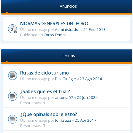
Anuncios
NORMAS GENERALES DEL FORO
Último mensaje por
Administrador
«
21 Ene 2013
Publicado en
Otros Temas
Temas
Rutas de cicloturismo
Último mensaje por
DiceGirlEgle
«
23 Ago 2024
¿Sabes que es el trial?
Último mensaje por
antonia57
«
25 Jun 2024
Respuestas:
1
¿Que opinais sobre esto?
Último mensaje por
tomcruzz
«
25 Abr 2017
Respuestas:
7