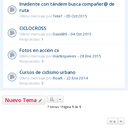
Invidente con tándem busca compañer@ de
ruta
Último mensaje por
Tete7
«
05 Oct 2015
CICLOCROSS
Último mensaje por
David89
«
04 Oct 2015
Respuestas:
1
Fotos en acción cx
Último mensaje por
martesjueves
«
28 Ene 2015
Respuestas:
3
Cursos de ciclismo urbano
Último mensaje por
Roark
«
22 Ene 2014
Respuestas:
5
Nuevo Tema
7 temas • Página
1
de
1
Ir a