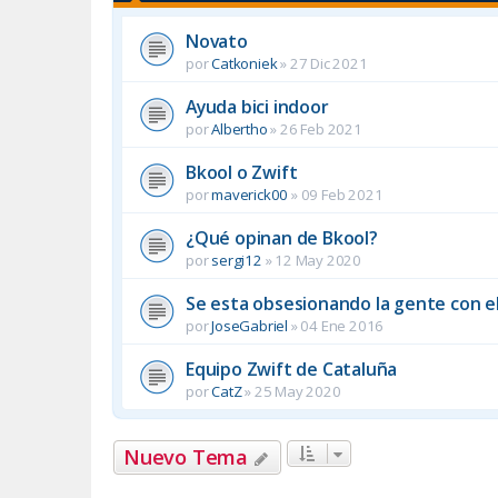
Novato
por
Catkoniek
»
27 Dic 2021
Ayuda bici indoor
por
Albertho
»
26 Feb 2021
Bkool o Zwift
por
maverick00
»
09 Feb 2021
¿Qué opinan de Bkool?
por
sergi12
»
12 May 2020
Se esta obsesionando la gente con el
por
JoseGabriel
»
04 Ene 2016
Equipo Zwift de Cataluña
por
CatZ
»
25 May 2020
Nuevo Tema