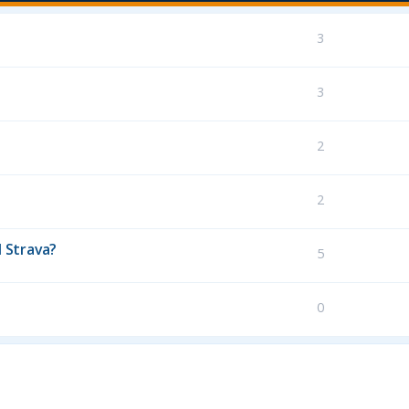
3
3
2
2
 Strava?
5
0