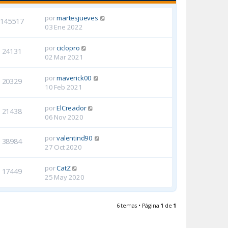
por
martesjueves
145517
03 Ene 2022
por
ciclopro
24131
02 Mar 2021
por
maverick00
20329
10 Feb 2021
por
ElCreador
21438
06 Nov 2020
por
valentind90
38984
27 Oct 2020
por
CatZ
17449
25 May 2020
6 temas • Página
1
de
1