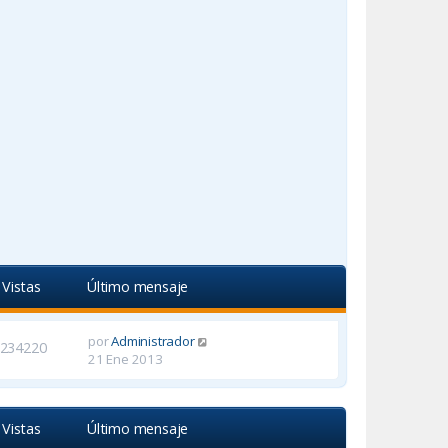
Vistas
Último mensaje
por
Administrador
234220
21 Ene 2013
Vistas
Último mensaje