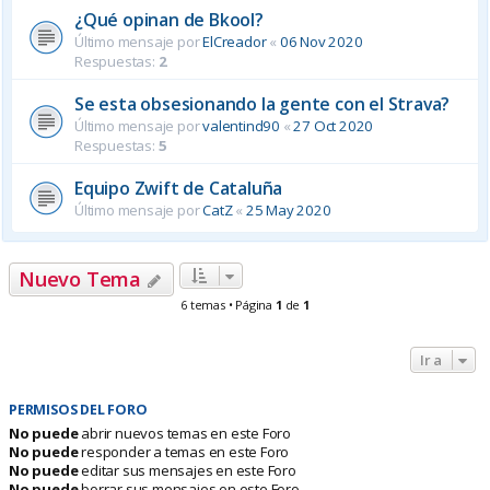
¿Qué opinan de Bkool?
Último mensaje por
ElCreador
«
06 Nov 2020
Respuestas:
2
Se esta obsesionando la gente con el Strava?
Último mensaje por
valentind90
«
27 Oct 2020
Respuestas:
5
Equipo Zwift de Cataluña
Último mensaje por
CatZ
«
25 May 2020
Nuevo Tema
6 temas • Página
1
de
1
Ir a
PERMISOS DEL FORO
No puede
abrir nuevos temas en este Foro
No puede
responder a temas en este Foro
No puede
editar sus mensajes en este Foro
No puede
borrar sus mensajes en este Foro