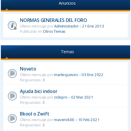
Anuncios
NORMAS GENERALES DEL FORO
Último mensaje por
Administrador
«
21 Ene 2013
Publicado en
Otros Temas
Temas
Novato
Último mensaje por
martesjueves
«
03 Ene 2022
Respuestas:
3
Ayuda bici indoor
Último mensaje por
ciclopro
«
02 Mar 2021
Respuestas:
3
Bkool o Zwift
Último mensaje por
maverick00
«
10 Feb 2021
Respuestas:
2