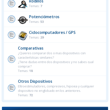
Rodillos
Temas:
7
Potenciómetros
Temas:
53
Ciclocomputadores / GPS
Temas:
29
Comparativas
¿Quieres comparar dos o mas dispositivos con
características similares?
¿Tiene dudas entre dos dispositivos y no sabes cual
comprar?
Temas:
18
Otros Dispositivos
Eltroestimuladores, compresivos, hipoxia y cualquier
dispositivo no englobado en los anteriores.
Temas:
72