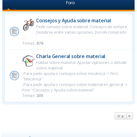
Foro
Consejos y Ayuda sobre material
Pedir consejo sobre material. Consejos de compra.
Decidirse entre varias opciones. Donde comprarlo
...
Temas:
878
Charla General sobre material
Hablar sobre material. Aportar opiniones o debatir
sobre material.
-Para pedir ayuda o consejos sobre mecánica -> Foro
"Mecánica".
-Para pedir ayuda o consejos sobre material en general ->
Foro "Consejos y Ayuda sobre material".
Temas:
205
Ir a